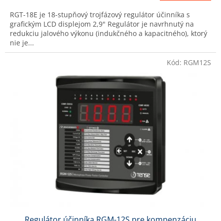
RGT-18E je 18-stupňový trojfázový regulátor účinníka s
grafickým LCD displejom 2,9" Regulátor je navrhnutý na
redukciu jalového výkonu (indukčného a kapacitného), ktorý
nie je...
Kód:
RGM12S
Regulátor účinníka RGM-12S pre kompenzáciu