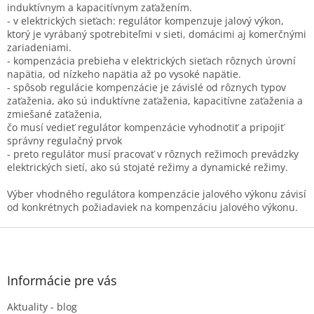
induktívnym a kapacitívnym zaťažením.
- v elektrických sieťach: regulátor kompenzuje jalový výkon,
ktorý je vyrábaný spotrebiteľmi v sieti, domácimi aj komerčnými
zariadeniami.
- kompenzácia prebieha v elektrických sieťach rôznych úrovní
napätia, od nízkeho napätia až po vysoké napätie.
- spôsob regulácie kompenzácie je závislé od rôznych typov
zaťaženia, ako sú induktívne zaťaženia, kapacitívne zaťaženia a
zmiešané zaťaženia,
čo musí vedieť regulátor kompenzácie vyhodnotiť a pripojiť
správny regulačný prvok
- preto regulátor musí pracovať v rôznych režimoch prevádzky
elektrických sietí, ako sú stojaté režimy a dynamické režimy.
Výber vhodného regulátora kompenzácie jalového výkonu závisí
od konkrétnych požiadaviek na kompenzáciu jalového výkonu.
Z
á
p
ä
Informácie pre vás
t
Aktuality - blog
i