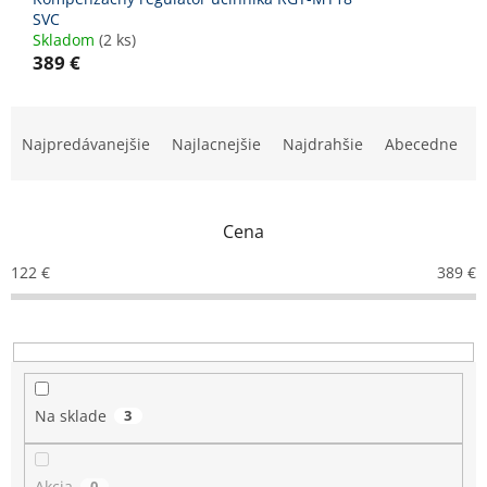
SVC
Skladom
(2 ks)
389 €
R
a
Najpredávanejšie
Najlacnejšie
Najdrahšie
Abecedne
d
e
n
Cena
i
e
122
€
389
€
p
r
o
d
u
k
Na sklade
3
t
o
v
Akcia
0