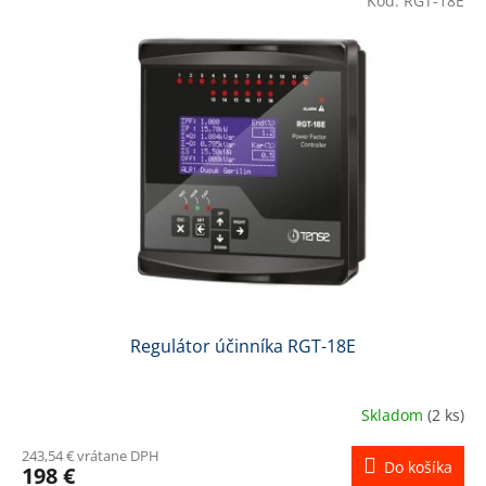
Kód:
RGT-18E
ý
p
i
s
p
r
o
d
u
k
t
o
v
Regulátor účinníka RGT-18E
Skladom
(2 ks)
243,54 € vrátane DPH
Do košíka
198 €