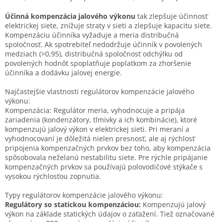
Účinná kompenzácia jalového výkonu
tak zlepšuje účinnosť
elektrickej siete, znížuje straty v sieti a zlepšuje kapacitu siete.
Kompenzáciu účinníka vyžaduje a meria distribučná
spoločnosť. Ak spotrebiteľ nedodržuje účinník v povolených
medziach (>0,95), distribučná spoločnosť odchýlku od
povolených hodnôt spoplatňuje poplatkom za zhoršenie
účinníka a dodávku jalovej energie.
Najčastejšie vlastnosti regulátorov kompenzácie jalového
výkonu:
Kompenzácia: Regulátor meria, vyhodnocuje a pripája
zariadenia (kondenzátory, tlmivky a ich kombinácie), ktoré
kompenzujú jalový výkon v elektrickej sieti. Pri meraní a
vyhodnocovaní je dôležitá nielen presnosť, ale aj rýchlosť
pripojenia kompenzačných prvkov bez toho, aby kompenzácia
spôsobovala neželanú nestabilitu siete. Pre rýchle pripájanie
kompenzačných prvkov sa používajú polovodičové stýkače s
vysokou rýchlosťou zopnutia.
Typy regulátorov kompenzácie jalového výkonu:
Regulátory so statickou kompenzáciou:
Kompenzujú jalový
výkon na základe statických údajov o zaťažení. Tiež označované