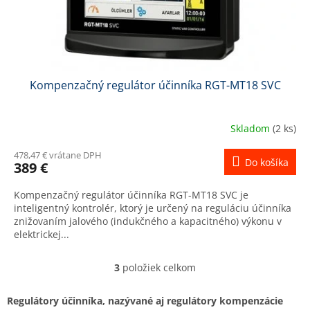
Kompenzačný regulátor účinníka RGT-MT18 SVC
Skladom
(2 ks)
478,47 € vrátane DPH
Do košíka
389 €
Kompenzačný regulátor účinníka RGT-MT18 SVC je
inteligentný kontrolér, ktorý je určený na reguláciu účinníka
znižovaním jalového (indukčného a kapacitného) výkonu v
elektrickej...
3
položiek celkom
O
v
l
Regulátory účinníka, nazývané aj regulátory kompenzácie