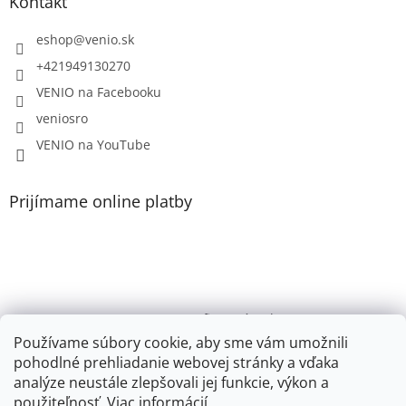
Kontakt
eshop
@
venio.sk
+421949130270
VENIO na Facebooku
veniosro
VENIO na YouTube
Prijímame online platby
VENIO, s.r.o. - firemný web /
Videonávody YouTube k PR200, PR100, PR110, PR102
Používame súbory cookie, aby sme vám umožnili
pohodlné prehliadanie webovej stránky a vďaka
Youtube VENIO
analýze neustále zlepšovali jej funkcie, výkon a
použiteľnosť.
Viac informácií