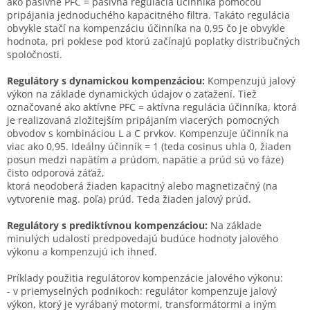
ako pasívne PFC = pasívna regulácia účinníka pomocou
pripájania jednoduchého kapacitného filtra. Takáto regulácia
obvykle stačí na kompenzáciu účinníka na 0,95 čo je obvykle
hodnota, pri poklese pod ktorú začínajú poplatky distribučných
spoločnosti.
Regulátory s dynamickou kompenzáciou:
Kompenzujú jalový
výkon na základe dynamických údajov o zaťažení. Tiež
označované ako aktívne PFC = aktívna regulácia účinníka, ktorá
je realizovaná zložitejším pripájaním viacerých pomocných
obvodov s kombináciou L a C prvkov. Kompenzuje účinník na
viac ako 0,95. Ideálny účinník = 1 (teda cosinus uhla 0, žiaden
posun medzi napätím a prúdom, napätie a prúd sú vo fáze)
čisto odporová záťaž,
ktorá neodoberá žiaden kapacitný alebo magnetizačný (na
vytvorenie mag. poľa) prúd. Teda žiaden jalový prúd.
Regulátory s prediktívnou kompenzáciou:
Na základe
minulých udalostí predpovedajú budúce hodnoty jalového
výkonu a kompenzujú ich ihneď.
Príklady použitia regulátorov kompenzácie jalového výkonu:
- v priemyselných podnikoch: regulátor kompenzuje jalový
výkon, ktorý je vyrábaný motormi, transformátormi a iným