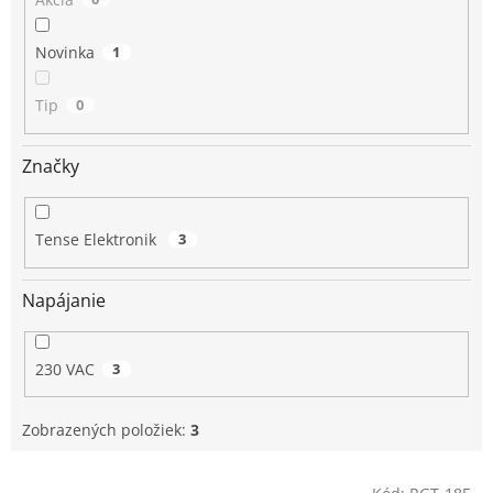
Novinka
1
Tip
0
Značky
Tense Elektronik
3
Napájanie
230 VAC
3
Zobrazených položiek:
3
V