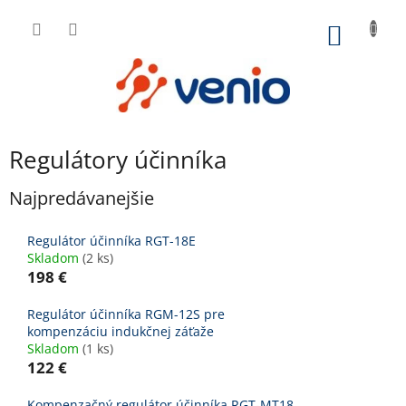
Prejsť
na
NÁKU
obsah
KOŠÍK
Regulátory účinníka
Najpredávanejšie
Regulátor účinníka RGT-18E
Skladom
(2 ks)
198 €
Regulátor účinníka RGM-12S pre
kompenzáciu indukčnej záťaže
Skladom
(1 ks)
122 €
Kompenzačný regulátor účinníka RGT-MT18