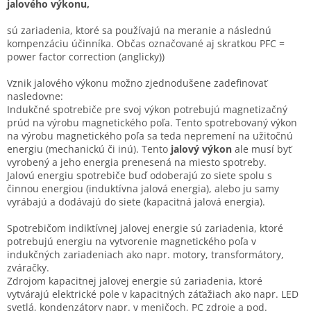
á
jalového výkonu,
d
a
sú zariadenia, ktoré sa používajú na meranie a následnú
c
kompenzáciu účinníka. Občas označované aj skratkou PFC =
i
power factor correction (anglicky))
e
p
Vznik jalového výkonu možno zjednodušene zadefinovať
r
nasledovne:
v
Indukčné spotrebiče pre svoj výkon potrebujú magnetizačný
k
prúd na výrobu magnetického poľa. Tento spotrebovaný výkon
y
na výrobu magnetického poľa sa teda nepremení na užitočnú
v
energiu (mechanickú či inú).
Tento
jalový výkon
ale musí byť
ý
vyrobený a jeho energia prenesená na miesto spotreby.
p
Jalovú energiu spotrebiče buď odoberajú zo siete spolu s
i
činnou energiou (induktívna jalová energia), alebo ju samy
s
vyrábajú a dodávajú do siete (kapacitná jalová energia).
u
Spotrebičom indiktívnej jalovej energie sú zariadenia, ktoré
potrebujú energiu na vytvorenie magnetického poľa v
indukčných zariadeniach ako napr. motory, transformátory,
zváračky.
Zdrojom kapacitnej jalovej energie sú zariadenia, ktoré
vytvárajú elektrické pole v kapacitných záťažiach ako napr. LED
svetlá, kondenzátory napr. v meničoch, PC zdroje a pod.