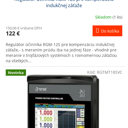
indukčnej záťaže
Skladom
(1 ks)
150,06 € vrátane DPH
Do košíka
122 €
Regulátor účinníka RGM-12S pre kompenzáciu indukčnej
záťaže,- s meraním prúdu iba na jednej fáze - vhodné pre
meranie v trojfázových systémoch s rovnomernou záťažou
na všetkých...
Kód:
RGTMT18SVC
Novinka