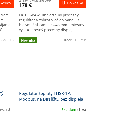
218,94 € vrátane DPH
košíka
Do košíka
178 €
M
etrom
PIC153-P-C-1 univerzálny procesný
O
mm,
regulátor a zobrazovač do panelu s
ájanie:
bielymi číslicami, 96x48 mm5-miestny
AC
vysoko presný procesný displej
napájanie 230V AC univerzálne...
:
640515
Kód:
THSR1P
Novinka
ný
Regulátor teploty THSR-1P,
u
Modbus, na DIN lištu bez displeja
(4x relé 4x SSR riadenie)
ných dní
Skladom
(1 ks)