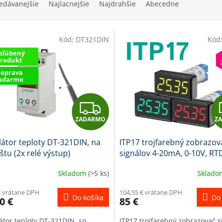
edávanejšie
Najlacnejšie
Najdrahšie
Abecedne
Kód:
DT321DIN
Kód
bľúbený
rodukt
oprava
adarmo
Z
ZADARMO
Z
A
átor teploty DT-321DIN, na
ITP17 trojfarebný zobrazov
D
ištu (2x relé výstup)
signálov 4-20mA, 0-10V, RT
A
Skladom
(>5 ks)
Sklad
R
€ vrátane DPH
104,55 € vrátane DPH
Do košíka
Do 
0 €
85 €
M
átor teploty DT-321DIN, so
ITP17 trojfarebný zobrazovač s