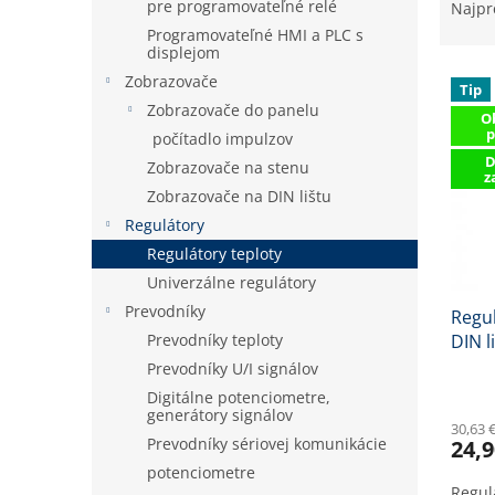
a
pre programovateľné relé
Najpr
d
Programovateľné HMI a PLC s
e
displejom
V
n
Zobrazovače
Tip
ý
i
Zobrazovače do panelu
O
p
e
p
počítadlo impulzov
i
p
D
Zobrazovače na stenu
s
r
z
p
o
Zobrazovače na DIN lištu
r
d
Regulátory
o
u
Regulátory teploty
d
k
Univerzálne regulátory
u
t
Prevodníky
Regul
k
o
DIN l
Prevodníky teploty
t
v
o
Prevodníky U/I signálov
v
Digitálne potenciometre,
generátory signálov
30,63 
Prevodníky sériovej komunikácie
24,9
potenciometre
Regul