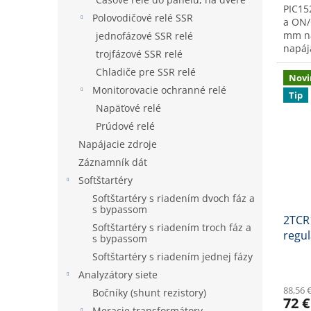
PIC15
Polovodičové relé SSR
a ON/
mm na
jednofázové SSR relé
napáj
trojfázové SSR relé
DC un
Chladiče pre SSR relé
Novi
Monitorovacie ochranné relé
Tip
Napäťové relé
Prúdové relé
Napájacie zdroje
Záznamník dát
Softštartéry
Softštartéry s riadením dvoch fáz a
s bypassom
2TCR1
Softštartéry s riadením troch fáz a
regul
s bypassom
96x
Softštartéry s riadením jednej fázy
Analyzátory siete
88,56 
Bočníky (shunt rezistory)
72 €
Meracie transformátory