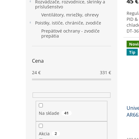
45 €
Rozvádzače, rozvodnice, skrinky a
príslušenstvo
Regul
Ventilátory, mriežky, ohrevy
PID &
Poistky, ističe, chrániče, zvodiče
chlad
Prepäťové ochrany - zvodiče
DT-36
prepätia
ohrev 
Novi
Tip
Cena
24
€
331
€
Unive
Na sklade
41
AR662
1xSS
Akcia
2