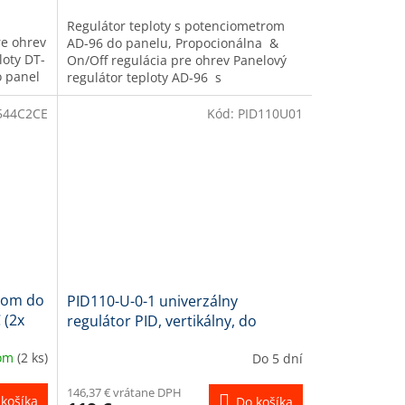
Regulátor teploty s potenciometrom
re ohrev
AD-96 do panelu, Propocionálna &
loty DT-
On/Off regulácia pre ohrev Panelový
o panel
regulátor teploty AD-96 s
nastavovacím potenciometrom...
544C2CE
Kód:
PID110U01
ačom do
PID110-U-0-1 univerzálny
 (2x
regulátor PID, vertikálny, do
panelu, 48x96 mm
dom
(2 ks)
Do 5 dní
146,37 € vrátane DPH
košíka
Do košíka