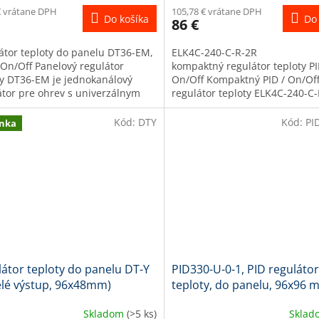
€ vrátane DPH
105,78 € vrátane DPH
Do košíka
Do 
86 €
átor teploty do panelu DT36-EM,
ELK4C-240-C-R-2R
 On/Off Panelový regulátor
kompaktný regulátor teploty P
ty DT36-EM je jednokanálový
On/Off Kompaktný PID / On/Of
átor pre ohrev s univerzálnym
regulátor teploty ELK4C-240-C-
m. Ako vstupný signál slúži...
jednokanálový regulátor so v
pre odporové snímače...
Kód:
DTY
Kód:
PI
nka
átor teploty do panelu DT-Y
PID330-U-0-1, PID regulátor
elé výstup, 96x48mm)
teploty, do panelu, 96x96
Skladom
(>5 ks)
Skla