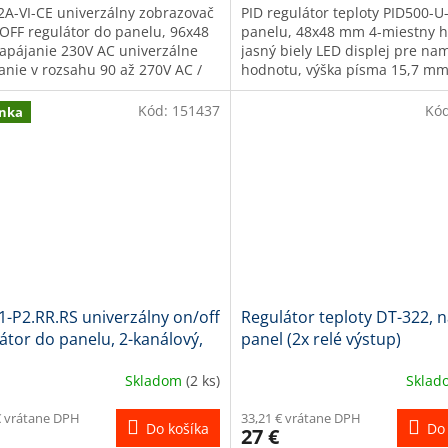
2A-VI-CE univerzálny zobrazovač
PID regulátor teploty PID500-U
OFF regulátor do panelu, 96x48
panelu, 48x48 mm 4-miestny h
pájanie 230V AC univerzálne
jasný biely LED displej pre n
anie v rozsahu 90 až 270V AC /
hodnotu, výška písma 15,7 mm
iverzálny vstup pre...
miestny spodný zelený LED...
Kód:
151437
Kó
nka
-P2.RR.RS univerzálny on/off
Regulátor teploty DT-322, 
átor do panelu, 2-kanálový,
panel (2x relé výstup)
48mm
Skladom
(2 ks)
Skla
€ vrátane DPH
33,21 € vrátane DPH
Do košíka
Do 
27 €