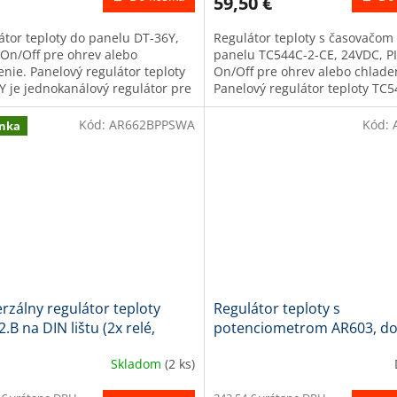
59,50 €
átor teploty do panelu DT-36Y,
Regulátor teploty s časovačom
 On/Off pre ohrev alebo
panelu TC544C-2-CE, 24VDC, P
enie. Panelový regulátor teploty
On/Off pre ohrev alebo chlade
Y je jednokanálový regulátor pre
Panelový regulátor teploty TC5
alebo chladenie s...
CE je regulátor s bielymi...
Kód:
AR662BPPSWA
Kód:
nka
rzálny regulátor teploty
Regulátor teploty s
.B na DIN lištu (2x relé,
potenciometrom AR603, d
R, 1AOmA)
panelu, 48x48 mm, 2xDO re
Skladom
(2 ks)