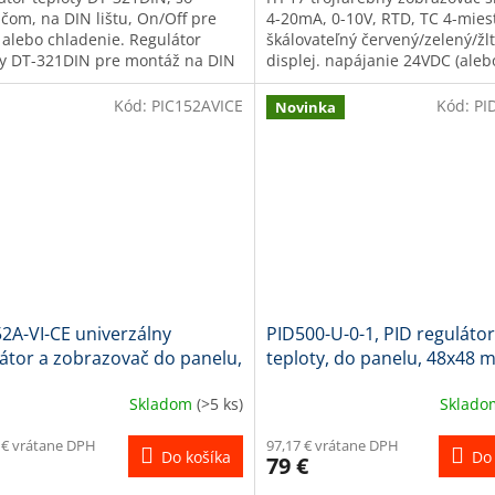
O
čom, na DIN lištu, On/Off pre
4-20mA, 0-10V, RTD, TC 4-mies
 alebo chladenie. Regulátor
škálovateľný červený/zelený/žl
ty DT-321DIN pre montáž na DIN
displej. napájanie 24VDC (aleb
do rozvádzača je určený...
rozsahu 10-30VDC) 4-miestny..
Kód:
PIC152AVICE
Kód:
PI
Novinka
2A-VI-CE univerzálny
PID500-U-0-1, PID regulátor
átor a zobrazovač do panelu,
teploty, do panelu, 48x48
8 mm
Skladom
(>5 ks)
Sklad
 € vrátane DPH
97,17 € vrátane DPH
Do košíka
Do 
79 €