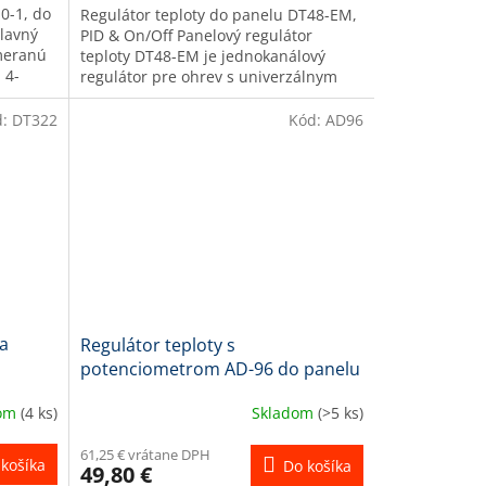
-0-1, do
Regulátor teploty do panelu DT48-EM,
lavný
PID & On/Off Panelový regulátor
ameranú
teploty DT48-EM je jednokanálový
 4-
regulátor pre ohrev s univerzálnym
vstupom. Ako vstupný signál slúži...
d:
DT322
Kód:
AD96
na
Regulátor teploty s
potenciometrom AD-96 do panelu
(1x relé výstup) 96x96mm
dom
(4 ks)
Skladom
(>5 ks)
61,25 € vrátane DPH
košíka
Do košíka
49,80 €