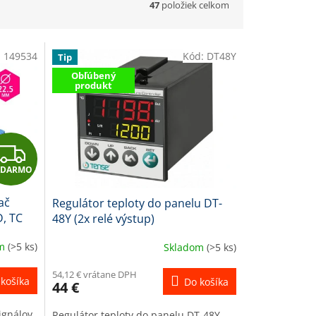
47
položiek celkom
:
149534
Kód:
DT48Y
Tip
Obľúbený
produkt
Z
ADARMO
A
ač
Regulátor teploty do panelu DT-
D
D, TC
48Y (2x relé výstup)
A
om
(>5 ks)
Skladom
(>5 ks)
R
54,12 € vrátane DPH
košíka
Do košíka
44 €
M
ignálov
Regulátor teploty do panelu DT-48Y,