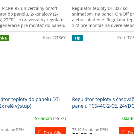
-P2.RR.RS univerzálny on/off
Regulátor teploty DT-322 so
átor do panelu, 2-kanálový (2-
snímačom, na panel, On/Off p
y) 2TCR1 je univerzálny regulátor
alebo chladenie. Regulátor tep
 generácie pre montáž do panelu
322 pre montáž na dvere aleb
álový on/off kontrolér)....
rozvádzača, je určený...
Kód:
DT36Y
Kód:
TC
nka
Tip
átor teploty do panelu DT-
Regulátor teploty s časov
2x relé výstup)
panelu TC544C-2-CE, 24VDC
relé 1x SSR výstup)
Skladom
(>5 ks)
Skla
€ vrátane DPH
73,19 € vrátane DPH
Do košíka
Do 