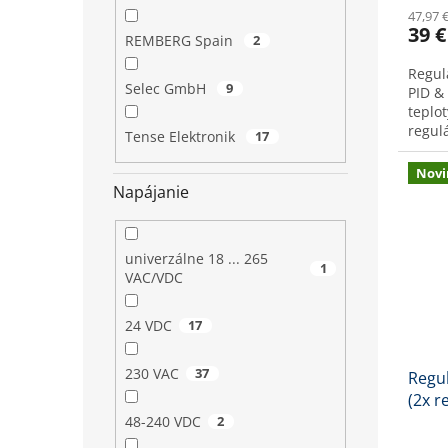
47,97 
39 €
REMBERG Spain
2
Regul
Selec GmbH
9
PID &
teplo
regul
Tense Elektronik
17
vstupo
Novi
Napájanie
univerzálne 18 ... 265
1
VAC/VDC
24 VDC
17
230 VAC
37
Regul
(2x r
48-240 VDC
2