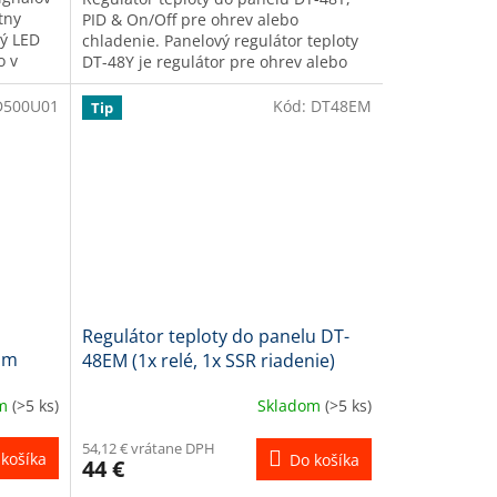
O
tny
PID & On/Off pre ohrev alebo
tý LED
chladenie. Panelový regulátor teploty
o v
DT-48Y je regulátor pre ohrev alebo
.
chladenie pre montáž do panelu s...
D500U01
Kód:
DT48EM
Tip
Regulátor teploty do panelu DT-
 mm
48EM (1x relé, 1x SSR riadenie)
om
(>5 ks)
Skladom
(>5 ks)
54,12 € vrátane DPH
košíka
Do košíka
44 €