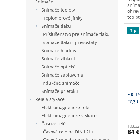
Snímače
sníma
Snímače teploty
ohrev
teplo
Teplomerové jímky
lištu 
Snímače tlaku
Tip
Príslušenstvo pre snímače tlaku
spínače tlaku - presostaty
Snímače hladiny
Snímače vlhkosti
Snímače optické
Snímače zaplavenia
Indukčné snímače
Snímače prietoku
PIC15
Relé a stýkače
regul
Elektromagnetické relé
96x4
Elektromagnetické stýkače
Časové relé
103,32
84 €
Časové relé na DIN lištu
Časové relé do panelu, na dvere