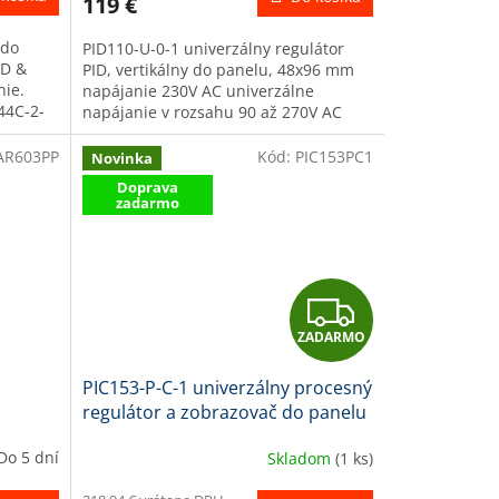
119 €
 do
PID110-U-0-1 univerzálny regulátor
ID &
PID, vertikálny do panelu, 48x96 mm
nie.
napájanie 230V AC univerzálne
44C-2-
napájanie v rozsahu 90 až 270V AC
50Hz / DC PID / on/off regulácia pre...
AR603PP
Kód:
PIC153PC1
Novinka
Doprava
zadarmo
Z
ZADARMO
A
PIC153-P-C-1 univerzálny procesný
D
o
regulátor a zobrazovač do panelu
lé
s bielymi číslicami
A
Do 5 dní
Skladom
(1 ks)
R