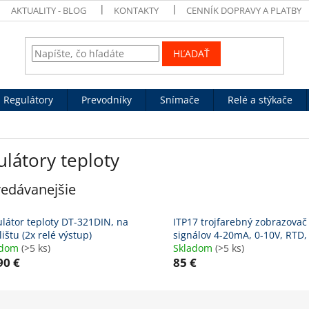
AKTUALITY - BLOG
KONTAKTY
CENNÍK DOPRAVY A PLATBY
HĽADAŤ
Regulátory
Prevodníky
Snímače
Relé a stýkače
látory teploty
edávanejšie
látor teploty DT-321DIN, na
ITP17 trojfarebný zobrazovač
lištu (2x relé výstup)
signálov 4-20mA, 0-10V, RTD,
adom
(>5 ks)
Skladom
(>5 ks)
90 €
85 €