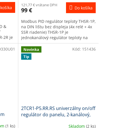
121,77 € vrátane DPH
košíka
Do košíka
99 €
Modbus PID regulátor teploty THSR-1P,
ID &
na DIN lištu bez displeja (4x relé + 4x
f
SSR riadenie) THSR-1P je
R-2R je
jednokanálový regulátor teploty na
stupom
DIN lištu určený na integráciu do...
D330U01
Kód:
151436
Novinka
Tip
2TCR1-P5.RR.RS univerzálny on/off
 mm
regulátor do panelu, 2-kanálový,
48x48mm
dom
(1 ks)
Skladom
(2 ks)