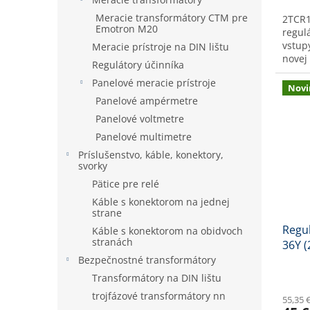
Meracie transformátory CTM pre
2TCR1
Emotron M20
regul
vstup
Meracie prístroje na DIN lištu
novej
Regulátory účinníka
(2-kan
Panelové meracie prístroje
Novi
Panelové ampérmetre
Panelové voltmetre
Panelové multimetre
Príslušenstvo, káble, konektory,
svorky
Pätice pre relé
Káble s konektorom na jednej
strane
Regul
Káble s konektorom na obidvoch
stranách
36Y (
Bezpečnostné transformátory
Transformátory na DIN lištu
trojfázové transformátory nn
55,35 