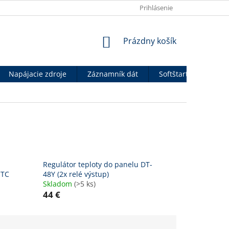
OBCHODNÉ PODMIENKY
VÝHODY PRE B2B PARTNEROV
Prihlásenie
P
NÁKUPNÝ
Prázdny košík
KOŠÍK
Napájacie zdroje
Záznamník dát
Softštartéry
An
Regulátor teploty do panelu DT-
 TC
48Y (2x relé výstup)
Skladom
(>5 ks)
44 €