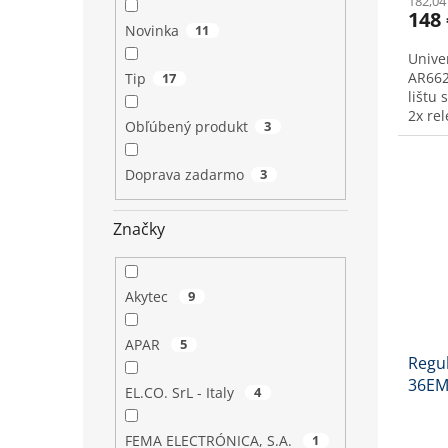
182,04
148 
Novinka
11
Unive
AR662
Tip
17
lištu
2x re
Obľúbený produkt
3
unive
veličín
Doprava zadarmo
3
Značky
Akytec
9
APAR
5
Regul
36EM 
EL.CO. SrL - Italy
4
FEMA ELECTRÓNICA, S.A.
1