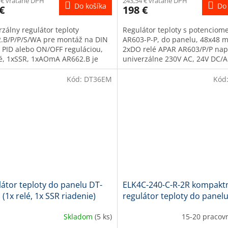
 € vrátane DPH
243,54 € vrátane DPH
Do košíka
Do 
€
198 €
rzálny regulátor teploty
Regulátor teploty s potenciom
.B/P/P/S/WA pre montáž na DIN
AR603-P-P, do panelu, 48x48 
 s PID alebo ON/OFF reguláciou,
2xDO relé APAR AR603/P/P nap
lé, 1xSSR, 1xAOmA AR662.B je
univerzálne 230V AC, 24V DC/
rzálny regulátor procesných
univerzálne napájanie v...
...
Kód:
DT36EM
Kód
átor teploty do panelu DT-
ELK4C-240-C-R-2R kompakt
(1x relé, 1x SSR riadenie)
regulátor teploty do panel
Skladom
(5 ks)
15-20 pracov