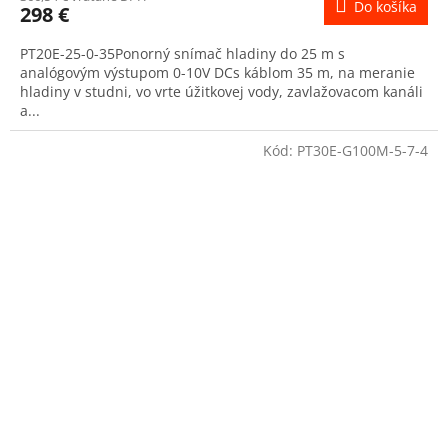
Do košíka
298 €
PT20E-25-0-35Ponorný snímač hladiny do 25 m s
analógovým výstupom 0-10V DCs káblom 35 m, na meranie
hladiny v studni, vo vrte úžitkovej vody, zavlažovacom kanáli
a...
Kód:
PT30E-G100M-5-7-4