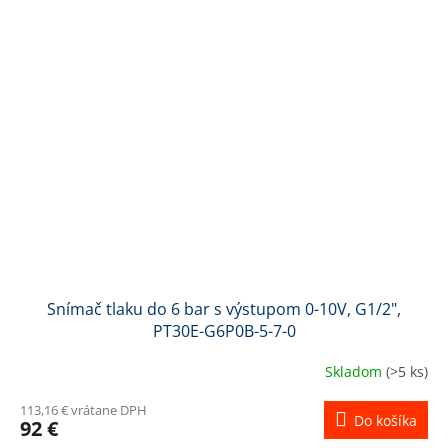
Snímač tlaku do 6 bar s výstupom 0-10V, G1/2",
PT30E-G6P0B-5-7-0
Skladom
(>5 ks)
113,16 € vrátane DPH
Do košíka
92 €