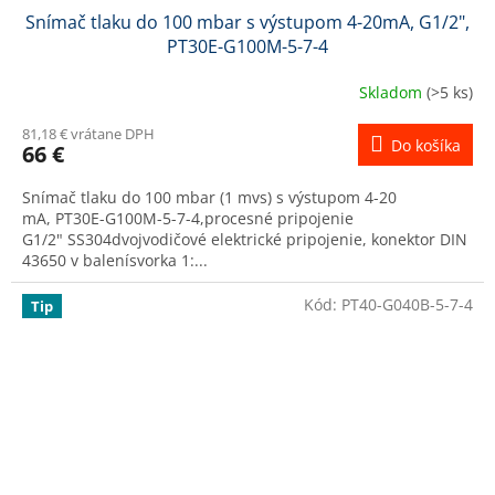
Snímač tlaku do 100 mbar s výstupom 4-20mA, G1/2",
PT30E-G100M-5-7-4
Skladom
(>5 ks)
81,18 € vrátane DPH
Do košíka
66 €
Snímač tlaku do 100 mbar (1 mvs) s výstupom 4-20
mA, PT30E-G100M-5-7-4,procesné pripojenie
G1/2" SS304dvojvodičové elektrické pripojenie, konektor DIN
43650 v balenísvorka 1:...
Kód:
PT40-G040B-5-7-4
Tip