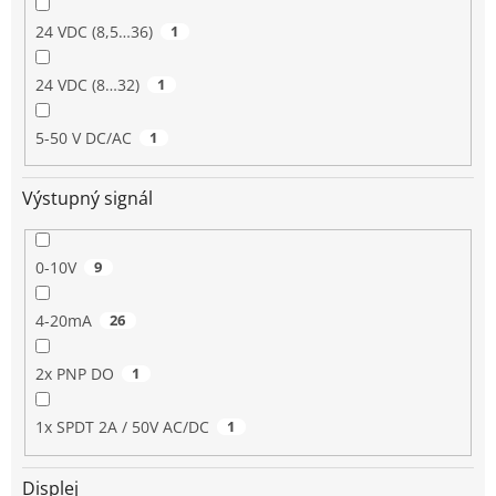
24 VDC (8,5…36)
1
24 VDC (8…32)
1
5-50 V DC/AC
1
Výstupný signál
0-10V
9
4-20mA
26
2x PNP DO
1
1x SPDT 2A / 50V AC/DC
1
Displej