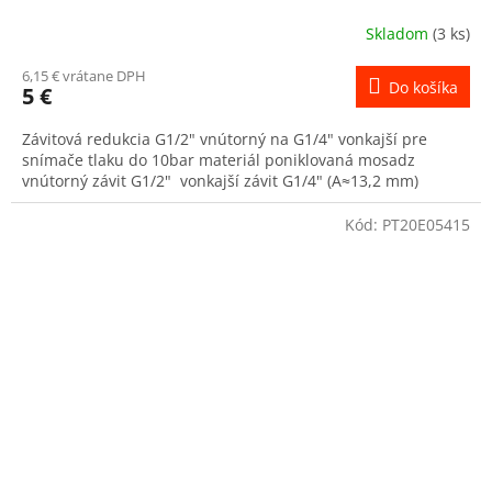
Skladom
(3 ks)
6,15 € vrátane DPH
Do košíka
5 €
Závitová redukcia G1/2" vnútorný na G1/4" vonkajší pre
snímače tlaku do 10bar materiál poniklovaná mosadz
vnútorný závit G1/2" vonkajší závit G1/4" (A≈13,2 mm)
Kód:
PT20E05415