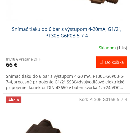
t
o
v
Snímač tlaku do 6 bar s výstupom 4-20mA, G1/2",
PT30E-G6P0B-5-7-4
Skladom
(1 ks)
81,18 € vrátane DPH
Do košíka
66 €
Snímač tlaku do 6 bar s výstupom 4-20 mA, PT30E-G6P0B-5-
7-4,procesné pripojenie G1/2" SS304dvojvodičové elektrické
pripojenie, konektor DIN 43650 v balenísvorka 1: +24 VDC...
Kód:
PT30E-G016B-5-7-4
Akcia