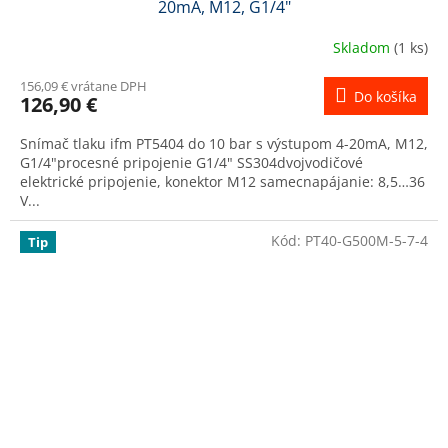
20mA, M12, G1/4"
Skladom
(1 ks)
156,09 € vrátane DPH
Do košíka
126,90 €
Snímač tlaku ifm PT5404 do 10 bar s výstupom 4-20mA, M12,
G1/4"procesné pripojenie G1/4" SS304dvojvodičové
elektrické pripojenie, konektor M12 samecnapájanie: 8,5…36
V...
Kód:
PT40-G500M-5-7-4
Tip