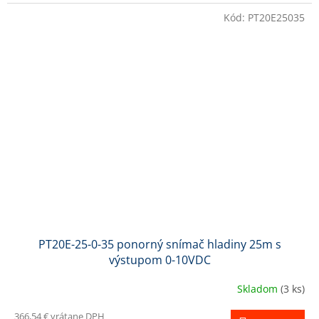
Kód:
PT20E25035
PT20E-25-0-35 ponorný snímač hladiny 25m s
výstupom 0-10VDC
Skladom
(3 ks)
366,54 € vrátane DPH