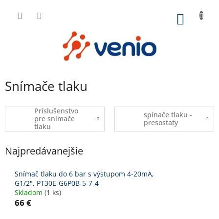
Prejsť
na
NÁKU
obsah
KOŠÍK
Snímače tlaku
Príslušenstvo
spínače tlaku -
pre snímače
presostaty
tlaku
Najpredávanejšie
Snímač tlaku do 6 bar s výstupom 4-20mA,
G1/2", PT30E-G6P0B-5-7-4
Skladom
(1 ks)
66 €