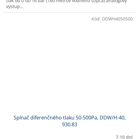
tlak od 0 do 16 bar (160 metrov vodného stĺpca) analógový
výstup...
Kód:
DDWH4050500
Spínač diferenčného tlaku 50-500Pa, DDW/H-40,
930.83
7-10 dní