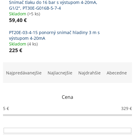
Snímač tlaku do 16 bar s výstupom 4-20mA,
G1/2", PT30E-G016B-5-7-4
Skladom
(>5 ks)
59,40 €
PT20E-03-4-15 ponorný snímač hladiny 3 m s
výstupom 4-20mA
Skladom
(4 ks)
225 €
R
a
Najpredávanejšie
Najlacnejšie
Najdrahšie
Abecedne
d
e
n
Cena
i
e
5
€
329
€
p
r
o
d