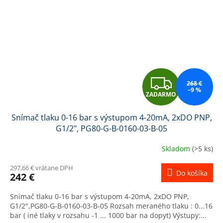
Z
268 €
–9 %
ZADARMO
A
Snímač tlaku 0-16 bar s výstupom 4-20mA, 2xDO PNP,
D
G1/2", PG80-G-B-0160-03-B-05
A
Skladom
(>5 ks)
R
297,66 € vrátane DPH
Do košíka
242 €
M
Snímač tlaku 0-16 bar s výstupom 4-20mA, 2xDO PNP,
O
G1/2",PG80-G-B-0160-03-B-05 Rozsah meraného tlaku : 0...16
bar ( iné tlaky v rozsahu -1 ... 1000 bar na dopyt) Výstupy:...