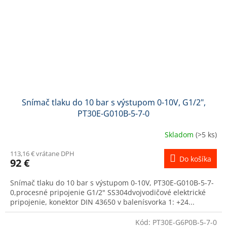
Snímač tlaku do 10 bar s výstupom 0-10V, G1/2",
PT30E-G010B-5-7-0
Skladom
(>5 ks)
113,16 € vrátane DPH
Do košíka
92 €
Snímač tlaku do 10 bar s výstupom 0-10V, PT30E-G010B-5-7-
0,procesné pripojenie G1/2" SS304dvojvodičové elektrické
pripojenie, konektor DIN 43650 v balenísvorka 1: +24...
Kód:
PT30E-G6P0B-5-7-0