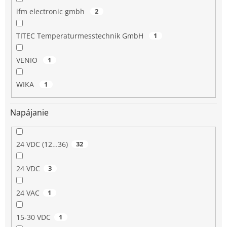
ifm electronic gmbh
2
TITEC Temperaturmesstechnik GmbH
1
VENIO
1
WIKA
1
Napájanie
24 VDC (12…36)
32
24 VDC
3
24 VAC
1
15-30 VDC
1