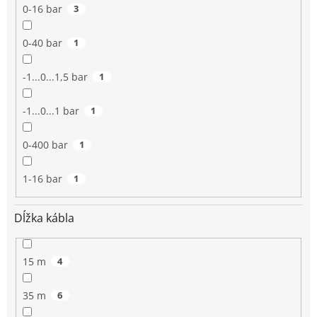
0-16 bar
3
0-40 bar
1
-1...0...1,5 bar
1
-1...0...1 bar
1
0-400 bar
1
1-16 bar
1
Dĺžka kábla
15 m
4
35 m
6