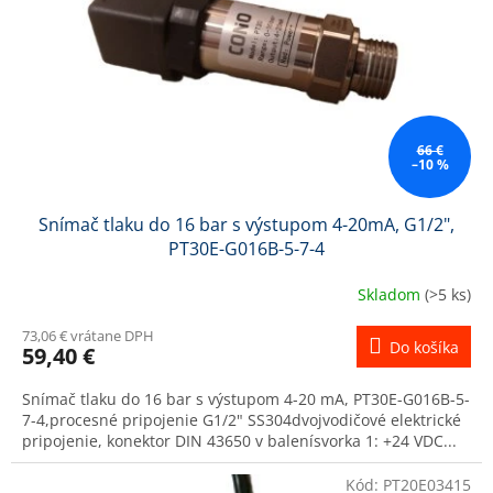
66 €
–10 %
Snímač tlaku do 16 bar s výstupom 4-20mA, G1/2",
PT30E-G016B-5-7-4
Skladom
(>5 ks)
73,06 € vrátane DPH
Do košíka
59,40 €
Snímač tlaku do 16 bar s výstupom 4-20 mA, PT30E-G016B-5-
7-4,procesné pripojenie G1/2" SS304dvojvodičové elektrické
pripojenie, konektor DIN 43650 v balenísvorka 1: +24 VDC...
Kód:
PT20E03415