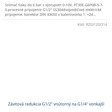
Snímač tlaku do 6 bar s výstupom 0-10V, PT30E-G6P0B-5-7-
0,procesné pripojenie G1/2" SS304dvojvodičové elektrické
pripojenie, konektor DIN 43650 v balenísvorka 1: +24...
Kód:
RZGI12GO14
Závitová redukcia G1/2" vnútorný na G1/4" vonkajší