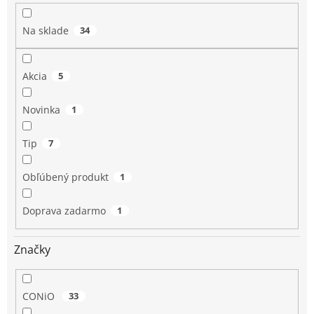
u
k
Na sklade
34
t
o
v
Akcia
5
Novinka
1
Tip
7
Obľúbený produkt
1
Doprava zadarmo
1
Značky
CONiO
33