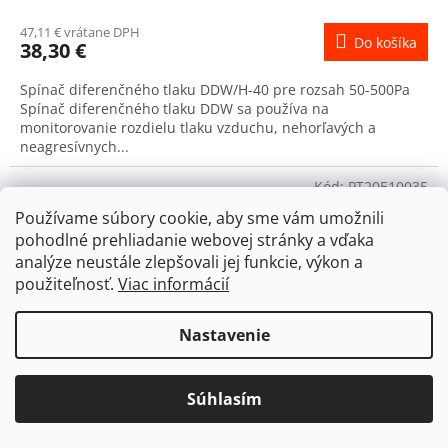
47,11 € vrátane DPH
Do košíka
38,30 €
Spínač diferenčného tlaku DDW/H-40 pre rozsah 50-500Pa
Spínač diferenčného tlaku DDW sa používa na
monitorovanie rozdielu tlaku vzduchu, nehorľavých a
neagresívnych...
Kód:
PT20E10035
Používame súbory cookie, aby sme vám umožnili
pohodlné prehliadanie webovej stránky a vďaka
analýze neustále zlepšovali jej funkcie, výkon a
použiteľnosť.
Viac informácií
Nastavenie
Súhlasím