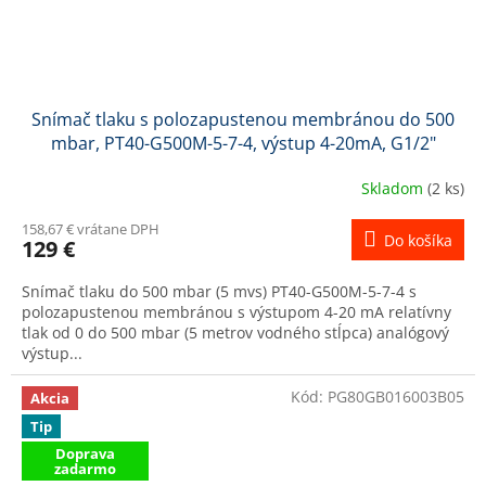
Snímač tlaku s polozapustenou membránou do 500
mbar, PT40-G500M-5-7-4, výstup 4-20mA, G1/2"
Skladom
(2 ks)
158,67 € vrátane DPH
Do košíka
129 €
Snímač tlaku do 500 mbar (5 mvs) PT40-G500M-5-7-4 s
polozapustenou membránou s výstupom 4-20 mA relatívny
tlak od 0 do 500 mbar (5 metrov vodného stĺpca) analógový
výstup...
Kód:
PG80GB016003B05
Akcia
Tip
Doprava
zadarmo