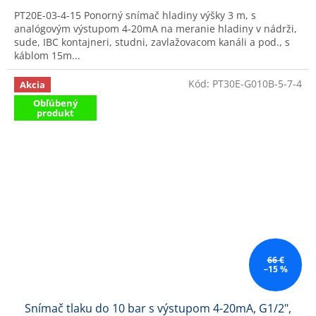
PT20E-03-4-15 Ponorný snímač hladiny výšky 3 m, s
analógovým výstupom 4-20mA na meranie hladiny v nádrži,
sude, IBC kontajneri, studni, zavlažovacom kanáli a pod., s
káblom 15m...
Kód:
PT30E-G010B-5-7-4
Akcia
Obľúbený
produkt
66 €
–15 %
Snímač tlaku do 10 bar s výstupom 4-20mA, G1/2",