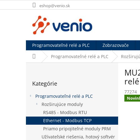
Prejsť
eshop@venio.sk
na
obsah
Programovateľné relé a PLC
Zobrazovače
Domov
Programovateľné relé a PLC
Rozširuj
B
MU2
o
Preskočiť
č
relé
Kategórie
kategórie
n
77274
ý
Programovateľné relé a PLC
Novin
p
Rozširujúce moduly
a
RS485 - Modbus RTU
n
e
Ethernet - Modbus TCP
l
Priamo pripojiteľné moduly PRM
Užívateľské riešenia, hotový softvér