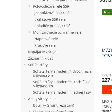
Polovodičové relé SSR
Novi
jednofázové SSR relé
trojfázové SSR relé
Chladiče pre SSR relé
Monitorovacie ochranné relé
Napäťové relé
Prúdové relé
MV21
Napájacie zdroje
TCP/
Záznamník dát
digit
Softštartéry
Softštartéry s riadením dvoch fáz a
s bypassom
279,21
227 
Softštartéry s riadením troch fáz a
s bypassom
D
Softštartéry s riadením jednej fázy
Analyzátory siete
MV21
Bočníky (shunt rezistory)
TCP/E
digit
Meracie transformátory