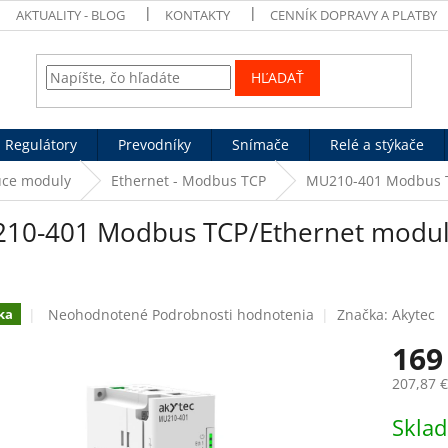
AKTUALITY - BLOG
KONTAKTY
CENNÍK DOPRAVY A PLATBY
HĽADAŤ
Regulátory
Prevodníky
Snímače
Relé a stýkače
úce moduly
Ethernet - Modbus TCP
MU210-401 Modbus TC
10-401 Modbus TCP/Ethernet modul 
Priemerné
Neohodnotené
Podrobnosti hodnotenia
Značka:
Akytec
ka
hodnotenie
169
produktu
je
207,87 
0,0
z
Jednotk
Skla
5
cena:
hviezdičiek.