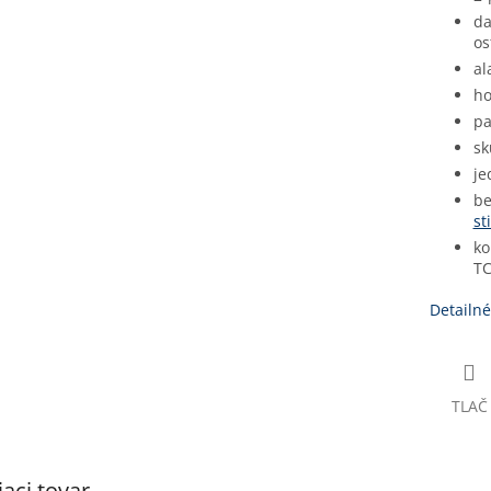
da
os
al
ho
pa
sk
je
be
st
ko
T
Detailné
TLAČ
iaci tovar