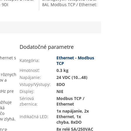
 9DI
8AI, Modbus TCP / Ethernet:
Modbus TCP /
8x analógový vstupný
6x vstupný signál:
signál: procesný prúdový
ontakt, bez
signál 4-20mA, 0-20mA, 0-
t....
5mA...
Dodatočné parametre
hernet s
Ethernet - Modbus
Kategória
:
TCP
Hmotnosť
:
0.3 kg
 rôznych
Napájanie
:
24 VDC (10...48)
ov a
Vstupy/Výstupy
:
8DO
kHz pre
Displej
:
NIE
Sériová
Modbus TCP /
ožňuje
zbernica
:
Ethernet
iká
1x napájanie, 2x
 čo
Indikačná LED
:
Ethernet, 1x
v zlyhá.
chyba, 8xDO
8x relé 5A/250VAC
 TCP