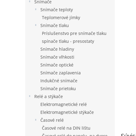
Snímače
Snímače teploty
Teplomerové jímky
Snímače tlaku
Príslušenstvo pre snímače tlaku
spínače tlaku - presostaty
Snímače hladiny
Snímače vlhkosti
Snímače optické
Snímače zaplavenia
Indukčné snímače
Snímače prietoku
Relé a stýkače
Elektromagnetické relé
Elektromagnetické stýkače
Časové relé
Časové relé na DIN lištu
Súvis
Časové relé do panelu, na dvere