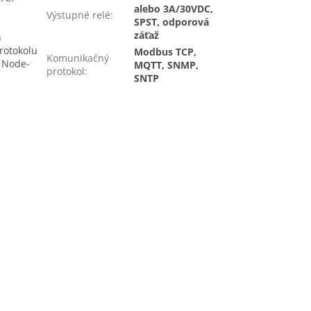
alebo 3A/30VDC,
Výstupné relé
:
SPST, odporová
záťaž
h
protokolu
Modbus TCP,
Komunikačný
 Node-
MQTT, SNMP,
protokol
:
SNTP