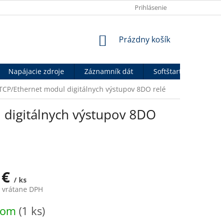
OBCHODNÉ PODMIENKY
VÝHODY PRE B2B PARTNEROV
Prihlásenie
P
NÁKUPNÝ
Prázdny košík
KOŠÍK
Napájacie zdroje
Záznamník dát
Softštartéry
An
P/Ethernet modul digitálnych výstupov 8DO relé
digitálnych výstupov 8DO
 €
/ ks
€ vrátane DPH
ová
dom
(1 ks)