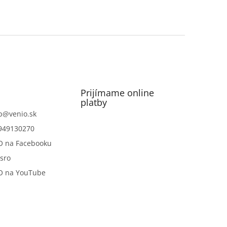
Prijímame online
platby
p
@
venio.sk
949130270
O na Facebooku
sro
O na YouTube