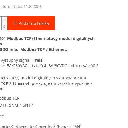
doručiť do:
11.8.2026
Pridať do košíka
01 Modbus TCP/Ethernetový modul digitálnych
v
8DO relé, Modbus TCP / Ethernet:
 výstupný signál = relé
5A/250VAC cos fi>0,4, 3A/30VDC, odporová záťaž
úci sieťový modul digitálnych vstupov pre IIoT
s
TCP / Ethernet
, poskytuje univerzálne využitie s
mi:
odbus TCP
TT, SNMP, SNTP
e:
portový ethernetový prepínač (bypass LAN)