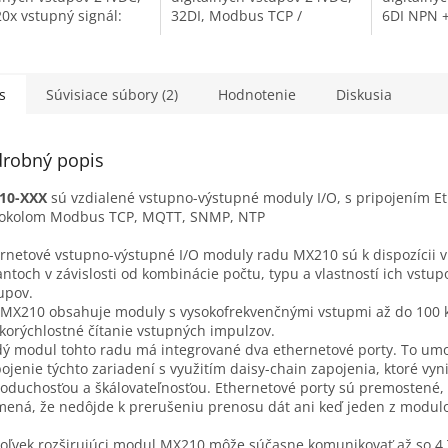
20x vstupný signál:
32DI, Modbus TCP /
6DI NPN +
ný kontakt , PNP/NPN
Ethernet: 32x vstupný
230VAC, 
r počítadlo impulzov
signál: spínaný kontakt
Ethernet: 
 vyžadujú...
, PNP/NPN senzor počítadlo
spínaný k
impulzov,...
potreby ex
s
Súvisiace súbory (2)
Hodnotenie
Diskusia
robný popis
10-XXX
sú vzdialené vstupno-výstupné moduly I/O, s pripojením Et
tokolom Modbus TCP, MQTT, SNMP, NTP
rnetové vstupno-výstupné I/O moduly radu MX210 sú k dispozícii v
antoch v závislosti od kombinácie počtu, typu a vlastností ich vstup
upov.
MX210 obsahuje moduly s vysokofrekvenčnými vstupmi až do 100 
korýchlostné čítanie vstupných impulzov.
ý modul tohto radu má integrované dva ethernetové porty. To um
ojenie týchto zariadení s využitím daisy-chain zapojenia, ktoré vyn
oduchosťou a škálovateľnosťou. Ethernetové porty sú premostené,
ená, že nedôjde k prerušeniu prenosu dát ani keď jeden z modulo
oľvek rozširujúci modul MX210 môže súčasne komunikovať až so 4