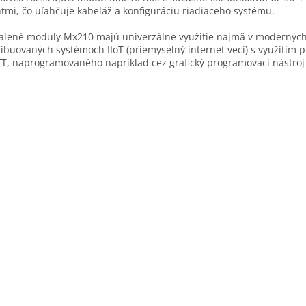
ntmi, čo uľahčuje kabeláž a konfiguráciu riadiaceho systému.
alené moduly Mx210 majú univerzálne využitie najmä v modernýc
ribuovaných systémoch IIoT (priemyselný internet vecí) s využitím 
, naprogramovaného napríklad cez grafický programovací nástroj
.