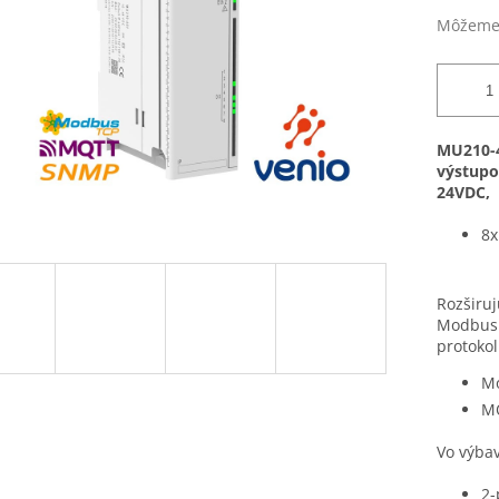
Môžeme 
MU210-4
výstupo
24VDC, 
8x
Rozširuj
Modbu
protokol
M
MQ
Vo výbav
2-