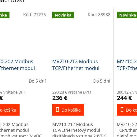
Kód:
77276
Kód:
88988
nka
Novinka
Novinka
0-202 Modbus
MV210-212 Modbus
MV210-2
Ethernet modul
TCP/Ethernet modul
TCP/Eth
álnych vstupov 20DI
digitálnych vstupov 32DI
digitáln
Do 5 dní
Do 5 dní
NPN 9DI
 € vrátane DPH
290,28 € vrátane DPH
300,12 € v
€
236 €
244 €
o košíka
Do košíka
Do ko
0-202 Modbus
MV210-212 Modbus
MV210-22
thernet modul
TCP/Ethernetový modul
TCP/Ethe
álnych vstupov 24VDC,
digitálnych vstupov 24VDC,
digitálny