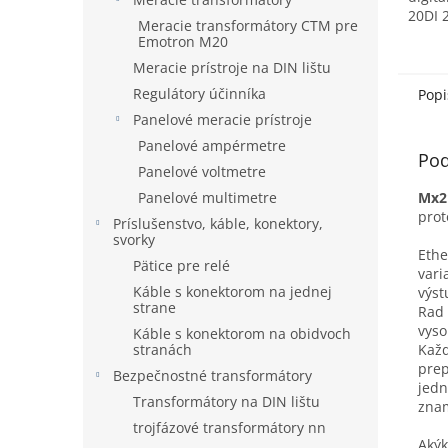
20DI 
Meracie transformátory CTM pre
spína
Emotron M20
senzo
Meracie prístroje na DIN lištu
vstupy
Regulátory účinníka
Popi
Panelové meracie prístroje
Panelové ampérmetre
Pod
Panelové voltmetre
Panelové multimetre
Mx2
pro
Príslušenstvo, káble, konektory,
svorky
Ethe
Pätice pre relé
vari
Káble s konektorom na jednej
výst
strane
Rad 
vyso
Káble s konektorom na obidvoch
stranách
Každ
prep
Bezpečnostné transformátory
jedn
Transformátory na DIN lištu
znam
trojfázové transformátory nn
Akýk