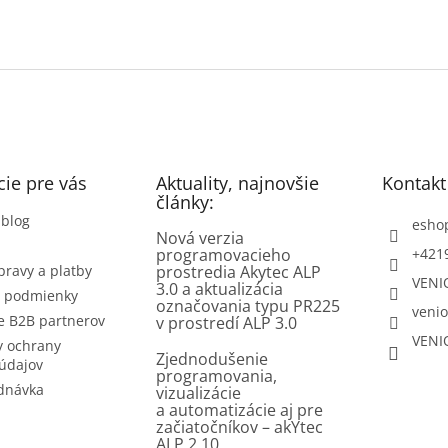
ie pre vás
Aktuality, najnovšie
Kontakt
články:
 blog
esho
Nová verzia
programovacieho
+421
pravy a platby
prostredia Akytec ALP
VENI
3.0 a aktualizácia
 podmienky
označovania typu PR225
venio
e B2B partnerov
v prostredí ALP 3.0
VENI
 ochrany
Zjednodušenie
údajov
programovania,
dnávka
vizualizácie
a automatizácie aj pre
začiatočníkov – akYtec
ALP 2.10