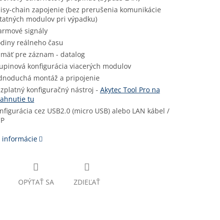
isy-chain zapojenie (bez prerušenia komunikácie
tatných modulov pri výpadku)
armové signály
diny reálneho času
mäť pre záznam - datalog
upinová konfigurácia viacerých modulov
dnoduchá montáž a pripojenie
zplatný konfiguračný nástroj -
Akytec Tool Pro na
iahnutie tu
nfigurácia cez USB2.0 (micro USB) alebo LAN kábel /
CP
 informácie
OPÝTAŤ SA
ZDIEĽAŤ