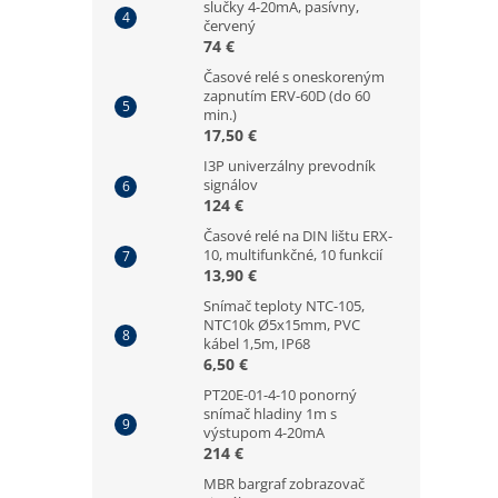
slučky 4-20mA, pasívny,
červený
74 €
Časové relé s oneskoreným
zapnutím ERV-60D (do 60
min.)
17,50 €
I3P univerzálny prevodník
signálov
124 €
Časové relé na DIN lištu ERX-
10, multifunkčné, 10 funkcií
13,90 €
Snímač teploty NTC-105,
NTC10k Ø5x15mm, PVC
kábel 1,5m, IP68
6,50 €
PT20E-01-4-10 ponorný
snímač hladiny 1m s
výstupom 4-20mA
214 €
MBR bargraf zobrazovač