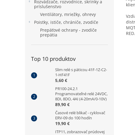
Rozvádzače, rozvodnice, skrinky a
klie
príslušenstvo
Ventilátory, mriežky, ohrevy
Vzdi
dist
Poistky, ističe, chrániče, zvodiče
MQTT
Prepäťové ochrany - zvodiče
RED
prepätia
Top 10 produktov
Slim relé s päticou 41F-1Z-C2-
1-HF41F
5,60 €
PR100-24.2.1
Programovateľné relé 24VDC,
8DI, 8DO, 4AI (4-20mA/0-10V)
89,90 €
Časové relé blikač - cyklovač
ERV-09 do 100 hodín
19,90 €
ITP11, zobrazovač prúdovej