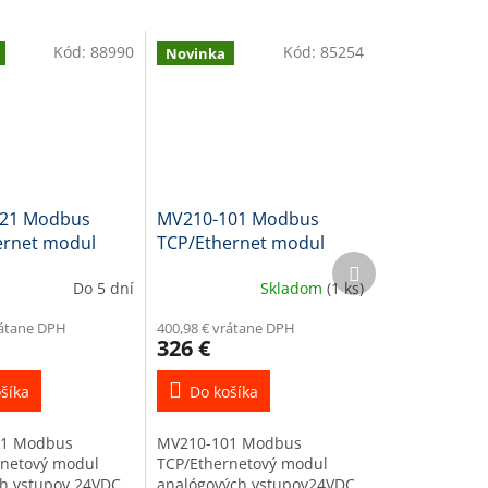
Kód:
88990
Kód:
85254
Novinka
21 Modbus
MV210-101 Modbus
ernet modul
TCP/Ethernet modul
Ďalší
ych vstupov 6DI
analógových vstupov 8AI
produkt
Do 5 dní
Skladom
(1 ks)
 230VAC
rátane DPH
400,98 € vrátane DPH
326 €
šíka
Do košíka
1 Modbus
MV210-101 Modbus
rnetový modul
TCP/Ethernetový modul
ch vstupov 24VDC,
analógových vstupov24VDC,