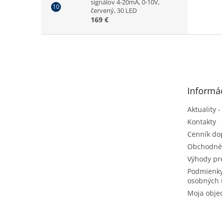
signálov 4-20mA, 0-10V,
červený, 30 LED
169 €
Z
á
p
ä
t
Informác
i
e
Aktuality -
Kontakty
Cenník do
Obchodné
Výhody pr
Podmienky
osobných 
Moja obje