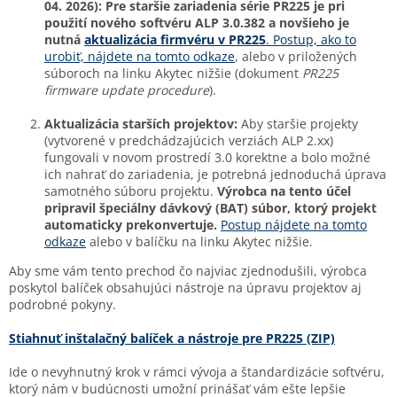
04. 2026): Pre staršie zariadenia série PR225 je pri
použití nového softvéru ALP 3.0.382 a novšieho je
nutná
aktualizácia firmvéru v PR225
. Postup, ako to
urobiť, nájdete na tomto odkaze
, alebo v priložených
súboroch na linku Akytec nižšie (dokument
PR225
firmware update procedure
).
Aktualizácia starších projektov:
Aby staršie projekty
(vytvorené v predchádzajúcich verziách ALP 2.xx)
fungovali v novom prostredí 3.0 korektne a bolo možné
ich nahrať do zariadenia, je potrebná jednoduchá úprava
samotného súboru projektu.
Výrobca na tento účel
pripravil špeciálny dávkový (BAT) súbor, ktorý projekt
automaticky prekonvertuje.
Postup nájdete na tomto
odkaze
alebo v balíčku na linku Akytec nižšie.
Aby sme vám tento prechod čo najviac zjednodušili, výrobca
poskytol balíček obsahujúci nástroje na úpravu projektov aj
podrobné pokyny.
Stiahnuť inštalačný balíček a nástroje pre PR225 (ZIP)
Ide o nevyhnutný krok v rámci vývoja a štandardizácie softvéru,
ktorý nám v budúcnosti umožní prinášať vám ešte lepšie