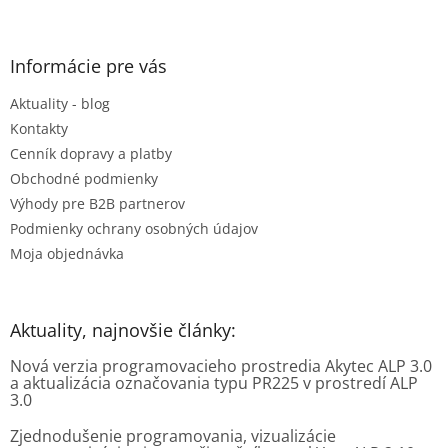
á
p
ä
Informácie pre vás
t
Aktuality - blog
i
e
Kontakty
Cenník dopravy a platby
Obchodné podmienky
Výhody pre B2B partnerov
Podmienky ochrany osobných údajov
Moja objednávka
Aktuality, najnovšie články:
Nová verzia programovacieho prostredia Akytec ALP 3.0
a aktualizácia označovania typu PR225 v prostredí ALP
3.0
Zjednodušenie programovania, vizualizácie