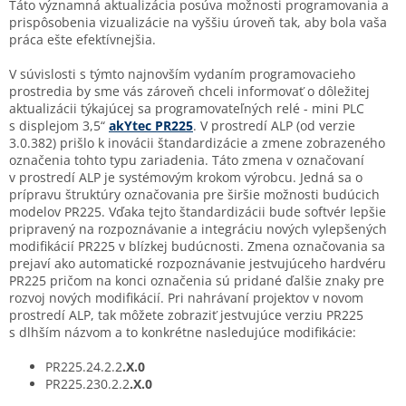
Táto významná aktualizácia posúva možnosti programovania a
prispôsobenia vizualizácie na vyššiu úroveň tak, aby bola vaša
práca ešte efektívnejšia.
V súvislosti s týmto najnovším vydaním programovacieho
prostredia by sme vás zároveň chceli informovať o dôležitej
aktualizácii týkajúcej sa programovateľných relé - mini PLC
s displejom 3,5“
akYtec PR225
. V prostredí ALP (od verzie
3.0.382) prišlo k inovácii štandardizácie a zmene zobrazeného
označenia tohto typu zariadenia. Táto zmena v označovaní
v prostredí ALP je systémovým krokom výrobcu. Jedná sa o
prípravu štruktúry označovania pre širšie možnosti budúcich
modelov PR225. Vďaka tejto štandardizácii bude softvér lepšie
pripravený na rozpoznávanie a integráciu nových vylepšených
modifikácií PR225 v blízkej budúcnosti. Zmena označovania sa
prejaví ako automatické rozpoznávanie jestvujúceho hardvéru
PR225 pričom na konci označenia sú pridané ďalšie znaky pre
rozvoj nových modifikácií. Pri nahrávaní projektov v novom
prostredí ALP, tak môžete zobraziť jestvujúce verziu PR225
s dlhším názvom a to konkrétne nasledujúce modifikácie:
PR225.24.2.2
.X.0
PR225.230.2.2
.X.0