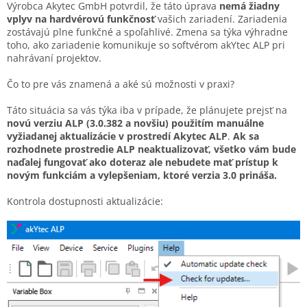
Výrobca Akytec GmbH potvrdil, že táto úprava
nemá žiadny
vplyv na hardvérovú funkčnosť
vašich zariadení. Zariadenia
zostávajú plne funkčné a spoľahlivé. Zmena sa týka výhradne
toho, ako zariadenie komunikuje so softvérom akYtec ALP pri
nahrávaní projektov.
Čo to pre vás znamená a aké sú možnosti v praxi?
Táto situácia sa vás týka iba v prípade, že plánujete prejsť na
novú verziu ALP (3.0.382 a novšiu) použitím manuálne
vyžiadanej aktualizácie v prostredí Akytec ALP
.
Ak sa
rozhodnete prostredie ALP neaktualizovať, všetko vám bude
naďalej fungovať ako doteraz ale nebudete mať prístup k
novým funkciám a vylepšeniam, ktoré verzia 3.0 prináša.
Kontrola dostupnosti aktualizácie: