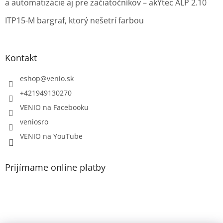
a automatizácie aj pre začiatočníkov – akYtec ALP 2.10
ITP15-M bargraf, ktorý nešetrí farbou
Kontakt
eshop
@
venio.sk
+421949130270
VENIO na Facebooku
veniosro
VENIO na YouTube
Prijímame online platby