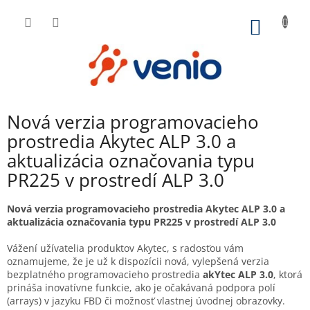
Prejsť
na
NÁKU
obsah
KOŠÍK
Nová verzia programovacieho
prostredia Akytec ALP 3.0 a
aktualizácia označovania typu
PR225 v prostredí ALP 3.0
Nová verzia programovacieho prostredia Akytec ALP 3.0 a
aktualizácia označovania typu PR225 v prostredí ALP 3.0
Vážení užívatelia produktov Akytec, s radosťou vám
oznamujeme, že je už k dispozícii nová, vylepšená verzia
bezplatného programovacieho prostredia
akYtec ALP 3.0
, ktorá
prináša inovatívne funkcie, ako je očakávaná podpora polí
(arrays) v jazyku FBD či možnosť vlastnej úvodnej obrazovky.