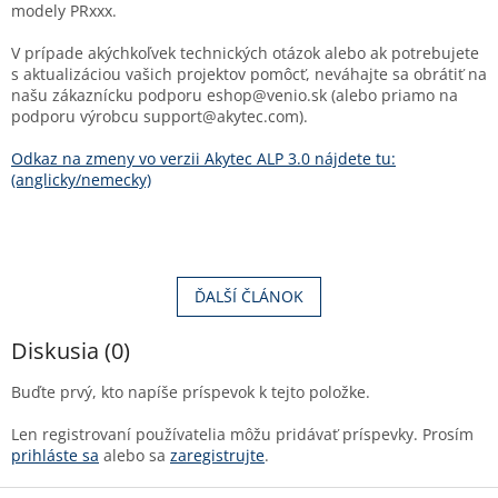
modely PRxxx.
V prípade akýchkoľvek technických otázok alebo ak potrebujete
s aktualizáciou vašich projektov pomôcť, neváhajte sa obrátiť na
našu zákaznícku podporu eshop@venio.sk (alebo priamo na
podporu výrobcu support@akytec.com).
Odkaz na zmeny vo verzii Akytec ALP 3.0 nájdete tu:
(anglicky/nemecky)
ĎALŠÍ ČLÁNOK
Diskusia (0)
Buďte prvý, kto napíše príspevok k tejto položke.
Len registrovaní používatelia môžu pridávať príspevky. Prosím
prihláste sa
alebo sa
zaregistrujte
.
Z