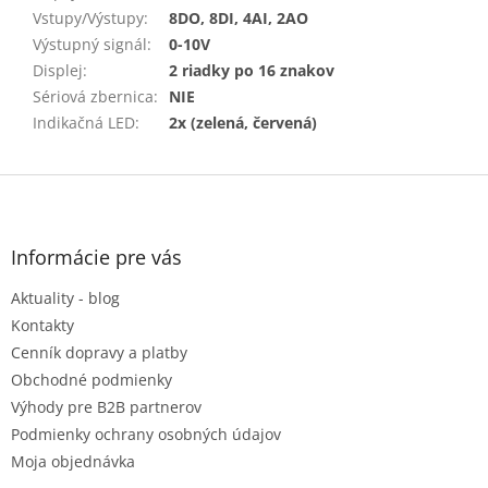
Vstupy/Výstupy
:
8DO, 8DI, 4AI, 2AO
Výstupný signál
:
0-10V
Displej
:
2 riadky po 16 znakov
Sériová zbernica
:
NIE
Indikačná LED
:
2x (zelená, červená)
Z
á
p
ä
Informácie pre vás
t
Aktuality - blog
i
e
Kontakty
Cenník dopravy a platby
Obchodné podmienky
Výhody pre B2B partnerov
Podmienky ochrany osobných údajov
Moja objednávka