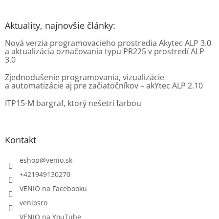
Aktuality, najnovšie články:
Nová verzia programovacieho prostredia Akytec ALP 3.0
a aktualizácia označovania typu PR225 v prostredí ALP
3.0
Zjednodušenie programovania, vizualizácie
a automatizácie aj pre začiatočníkov – akYtec ALP 2.10
ITP15-M bargraf, ktorý nešetrí farbou
Kontakt
eshop
@
venio.sk
+421949130270
VENIO na Facebooku
veniosro
VENIO na YouTube