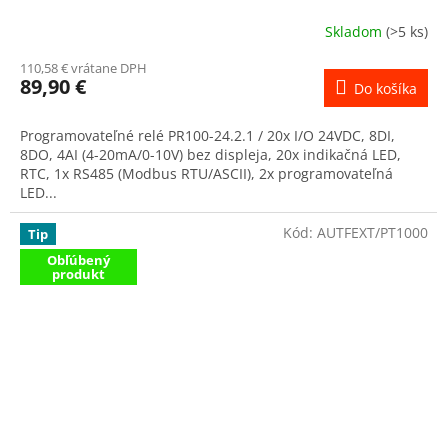
Skladom
(>5 ks)
110,58 € vrátane DPH
89,90 €
Do košíka
Programovateľné relé PR100-24.2.1 / 20x I/O 24VDC, 8DI,
8DO, 4AI (4-20mA/0-10V) bez displeja, 20x indikačná LED,
RTC, 1x RS485 (Modbus RTU/ASCII), 2x programovateľná
LED...
Kód:
AUTFEXT/PT1000
Tip
Obľúbený
produkt