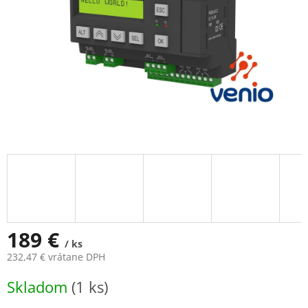
189 €
/ ks
232,47 € vrátane DPH
Jednotková
Skladom
(1 ks)
cena: