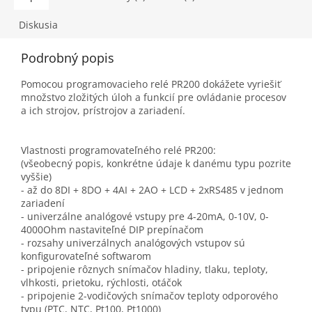
Diskusia
Podrobný popis
Pomocou programovacieho relé PR200 dokážete vyriešiť
množstvo zložitých úloh
a funkcií pre ovládanie procesov
a ich strojov, prístrojov a zariadení.
Vlastnosti programovateľného relé PR200:
(všeobecný popis, konkrétne údaje k danému typu pozrite
vyššie)
- až do 8DI + 8DO + 4AI + 2AO + LCD + 2xRS485 v jednom
zariadení
- univerzálne analógové vstupy pre 4-20mA, 0-10V, 0-
4000Ohm nastaviteľné DIP prepínačom
- rozsahy univerzálnych analógových vstupov sú
konfigurovateľné softwarom
- pripojenie rôznych snímačov hladiny, tlaku, teploty,
vlhkosti, prietoku, rýchlosti, otáčok
- pripojenie 2-vodičových snímačov teploty odporového
typu (PTC, NTC, Pt100, Pt1000)