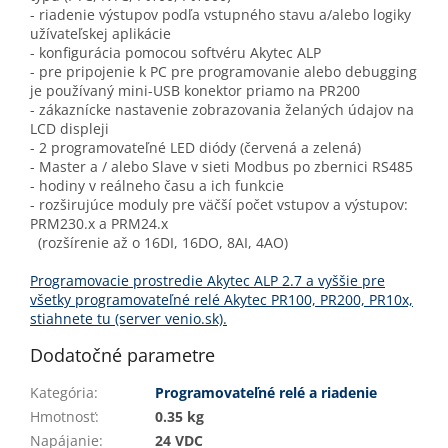
- riadenie výstupov podľa vstupného stavu a/alebo logiky
užívateľskej aplikácie
- konfigurácia pomocou softvéru Akytec ALP
- pre pripojenie k PC pre programovanie alebo debugging
je používaný mini-USB konektor priamo na PR200
- zákaznícke nastavenie zobrazovania želaných údajov na
LCD displeji
- 2 programovateľné LED diódy (červená a zelená)
- Master a / alebo Slave v sieti Modbus po zbernici RS485
- hodiny v reálneho času a ich funkcie
- rozširujúce moduly pre väčší počet vstupov a výstupov:
PRM230.x a PRM24.x
(rozšírenie až o 16DI, 16DO, 8AI, 4AO)
Programovacie prostredie Akytec ALP 2.7 a vyššie pre
všetky programovateľné relé Akytec PR100, PR200, PR10x,
stiahnete tu (server venio.sk).
Dodatočné parametre
Kategória
:
Programovateľné relé a riadenie
Hmotnosť
:
0.35 kg
Napájanie
:
24 VDC