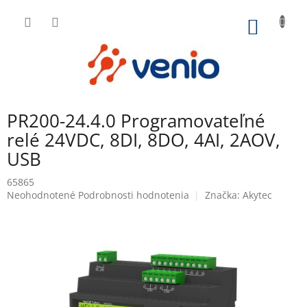
Prejsť
na
NÁKU
obsah
KOŠÍK
PR200-24.4.0 Programovateľné
relé 24VDC, 8DI, 8DO, 4AI, 2AOV,
USB
65865
Priemerné
Neohodnotené
Podrobnosti hodnotenia
Značka:
Akytec
hodnotenie
produktu
je
0,0
z
5
hviezdičiek.