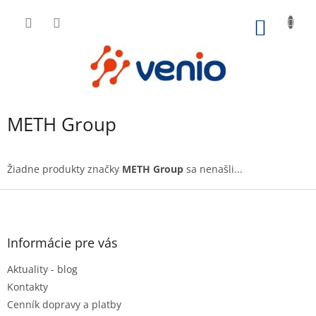
Prejsť
na
NÁKU
obsah
KOŠÍK
METH Group
Žiadne produkty značky
METH Group
sa nenašli...
Z
á
p
ä
Informácie pre vás
t
Aktuality - blog
i
e
Kontakty
Cenník dopravy a platby