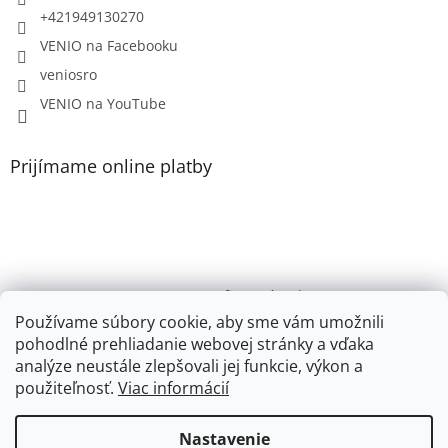
+421949130270
VENIO na Facebooku
veniosro
VENIO na YouTube
Prijímame online platby
VENIO, s.r.o. - firemný web /
Videonávody YouTube k PR200, PR100, PR110, PR102
Používame súbory cookie, aby sme vám umožnili
pohodlné prehliadanie webovej stránky a vďaka
Youtube VENIO
analýze neustále zlepšovali jej funkcie, výkon a
použiteľnosť.
Viac informácií
Nastavenie
Vytvoril Shoptet