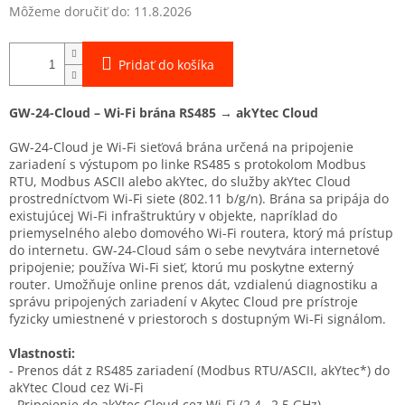
Môžeme doručiť do:
11.8.2026
Pridať do košíka
GW-24-Cloud – Wi-Fi brána RS485 → akYtec Cloud
GW-24-Cloud je Wi-Fi sieťová brána určená na pripojenie
zariadení s výstupom po linke RS485 s protokolom Modbus
RTU, Modbus ASCII alebo akYtec, do služby akYtec Cloud
prostredníctvom Wi-Fi siete (802.11 b/g/n). Brána sa pripája do
existujúcej Wi-Fi infraštruktúry v objekte, napríklad do
priemyselného alebo domového Wi-Fi routera, ktorý má prístup
do internetu. GW-24-Cloud sám o sebe nevytvára internetové
pripojenie; používa Wi-Fi sieť, ktorú mu poskytne externý
router. Umožňuje online prenos dát, vzdialenú diagnostiku a
správu pripojených zariadení v Akytec Cloud pre prístroje
fyzicky umiestnené v priestoroch s dostupným Wi-Fi signálom.
Vlastnosti:
- Prenos dát z RS485 zariadení (Modbus RTU/ASCII, akYtec*) do
akYtec Cloud cez Wi-Fi
- Pripojenie do akYtec Cloud cez Wi-Fi (2.4…2.5 GHz)