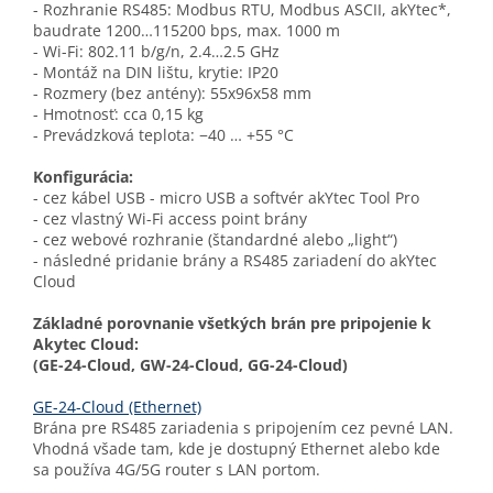
- Rozhranie RS485: Modbus RTU, Modbus ASCII, akYtec*,
baudrate 1200…115200 bps, max. 1000 m
- Wi-Fi: 802.11 b/g/n, 2.4…2.5 GHz
- Montáž na DIN lištu, krytie: IP20
- Rozmery (bez antény): 55x96x58 mm
- Hmotnosť: cca 0,15 kg
- Prevádzková teplota: −40 … +55 °C
Konfigurácia:
- cez kábel USB - micro USB a softvér akYtec Tool Pro
- cez vlastný Wi-Fi access point brány
- cez webové rozhranie (štandardné alebo „light“)
- následné pridanie brány a RS485 zariadení do akYtec
Cloud
Základné porovnanie všetkých brán pre pripojenie k
Akytec Cloud:
(GE-24-Cloud, GW-24-Cloud, GG-24-Cloud)
GE-24-Cloud (Ethernet)
Brána pre RS485 zariadenia s pripojením cez pevné LAN.
Vhodná všade tam, kde je dostupný Ethernet alebo kde
sa používa 4G/5G router s LAN portom.