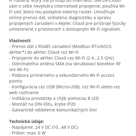
Fi routera, ktorý má prístup do internetu. GW-24-Cloud
sám o sebe nevytvára internetové pripojenie; používa Wi-
Fi sieť, ktorú mu poskytne externý router. Umožňuje
online prenos dát, vzdialenú diagnostiku a správu
pripojených zariadení v Akytec Cloud pre prístroje fyzicky
umiestnené v priestoroch s dostupným Wi-Fi signálom.
Vlastnosti:
- Prenos dát z RS485 zariadení (Modbus RTU/ASCII,
akYtec*) do akYtec Cloud cez Wi-Fi
- Pripojenie do akYtec Cloud cez Wi-Fi (2.4…2.5 GHz)
- Odnímateľná anténa SMA (na skrutkovací konektor RF
ore Wi-Fi)
- Podpora primárneho a sekundárneho Wi-Fi access
pointu
- Konfigurácia cez USB (Micro-USB), cez Wi-Fi alebo cez
web rozhranie
- Indikácia prevádzky a chýb pomocou 8 LED
- Montáž na DIN lištu, krytie IP20
- Galvanické oddelenie komunikačných línií
Technické údaje:
- Napájanie: 24 V DC (10…48 V DC)
- Príkon: max. 6 W