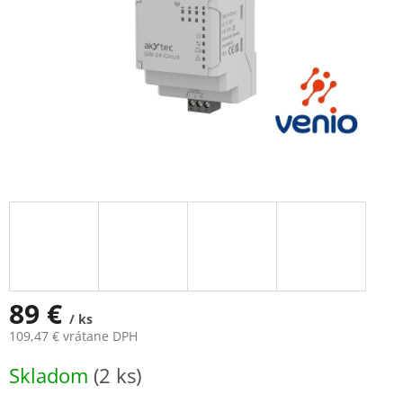
89 €
/ ks
109,47 € vrátane DPH
Jednotková
Skladom
(2 ks)
cena: