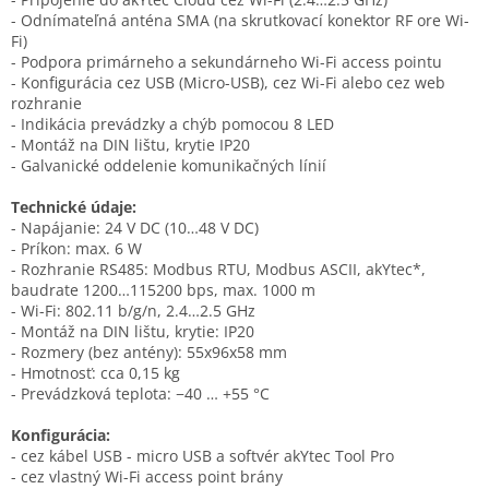
- Odnímateľná anténa SMA (na skrutkovací konektor RF ore Wi-
Fi)
- Podpora primárneho a sekundárneho Wi-Fi access pointu
- Konfigurácia cez USB (Micro-USB), cez Wi-Fi alebo cez web
rozhranie
- Indikácia prevádzky a chýb pomocou 8 LED
- Montáž na DIN lištu, krytie IP20
- Galvanické oddelenie komunikačných línií
Technické údaje:
- Napájanie: 24 V DC (10…48 V DC)
- Príkon: max. 6 W
- Rozhranie RS485: Modbus RTU, Modbus ASCII, akYtec*,
baudrate 1200…115200 bps, max. 1000 m
- Wi-Fi: 802.11 b/g/n, 2.4…2.5 GHz
- Montáž na DIN lištu, krytie: IP20
- Rozmery (bez antény): 55x96x58 mm
- Hmotnosť: cca 0,15 kg
- Prevádzková teplota: −40 … +55 °C
Konfigurácia:
- cez kábel USB - micro USB a softvér akYtec Tool Pro
- cez vlastný Wi-Fi access point brány