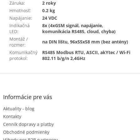
Záruka
:
2 roky
Hmotnosť
:
0.2 kg
Napájanie
:
24 VDC
Indikačná
8x (4xGSM signál, napájanie,
LED
:
komunikácia RS485, cloud, chyba)
Montáž /
na DIN lištu, 96x55x58 mm (bez antény)
rozmer
:
Komunikačný
RS485 Modbus RTU, ASCII, akYtec / Wi-Fi
protokol
:
802.11 b/g/n 2,4GHz
Z
á
p
ä
Informácie pre vás
t
Aktuality - blog
i
e
Kontakty
Cenník dopravy a platby
Obchodné podmienky
Výhody pre B2B partnerov