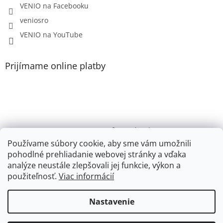
VENIO na Facebooku
veniosro
VENIO na YouTube
Prijímame online platby
VENIO, s.r.o. - firemný web /
Videonávody YouTube k PR200, PR100, PR110, PR102
Používame súbory cookie, aby sme vám umožnili
pohodlné prehliadanie webovej stránky a vďaka
Youtube VENIO
analýze neustále zlepšovali jej funkcie, výkon a
použiteľnosť.
Viac informácií
Nastavenie
Vytvoril Shoptet