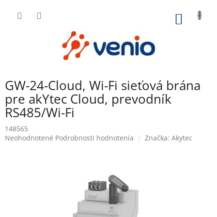
Prejsť
na
NÁKU
obsah
KOŠÍK
GW-24-Cloud, Wi-Fi sieťová brána
pre akYtec Cloud, prevodník
RS485/Wi-Fi
148565
Priemerné
Neohodnotené
Podrobnosti hodnotenia
Značka:
Akytec
hodnotenie
produktu
je
0,0
z
5
hviezdičiek.