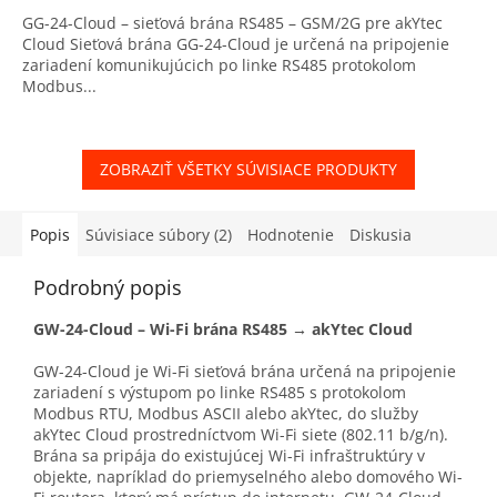
GG-24-Cloud – sieťová brána RS485 – GSM/2G pre akYtec
Cloud Sieťová brána GG-24-Cloud je určená na pripojenie
zariadení komunikujúcich po linke RS485 protokolom
Modbus...
ZOBRAZIŤ VŠETKY SÚVISIACE PRODUKTY
Popis
Súvisiace súbory (2)
Hodnotenie
Diskusia
Podrobný popis
GW-24-Cloud – Wi-Fi brána RS485 → akYtec Cloud
GW-24-Cloud je Wi-Fi sieťová brána určená na pripojenie
zariadení s výstupom po linke RS485 s protokolom
Modbus RTU, Modbus ASCII alebo akYtec, do služby
akYtec Cloud prostredníctvom Wi-Fi siete (802.11 b/g/n).
Brána sa pripája do existujúcej Wi-Fi infraštruktúry v
objekte, napríklad do priemyselného alebo domového Wi-