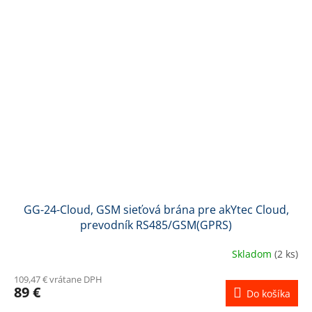
GG-24-Cloud, GSM sieťová brána pre akYtec Cloud,
prevodník RS485/GSM(GPRS)
Skladom
(2 ks)
109,47 € vrátane DPH
89 €
Do košíka