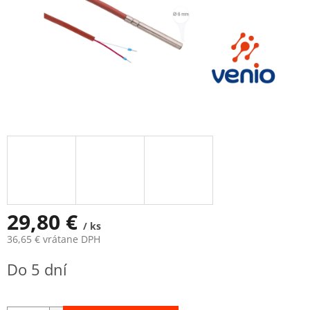
29,80 €
/ ks
36,65 € vrátane DPH
Jednotková
Do 5 dní
cena: