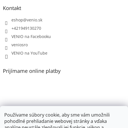
Kontakt
eshop
@
venio.sk
+421949130270
VENIO na Facebooku
veniosro
VENIO na YouTube
Prijímame online platby
VENIO, s.r.o. - firemný web /
Videonávody YouTube k PR200, PR100, PR110, PR102
Používame súbory cookie, aby sme vám umožnili
pohodlné prehliadanie webovej stránky a vďaka
Youtube VENIO
analýze neustále zlepšovali jej funkcie, výkon a