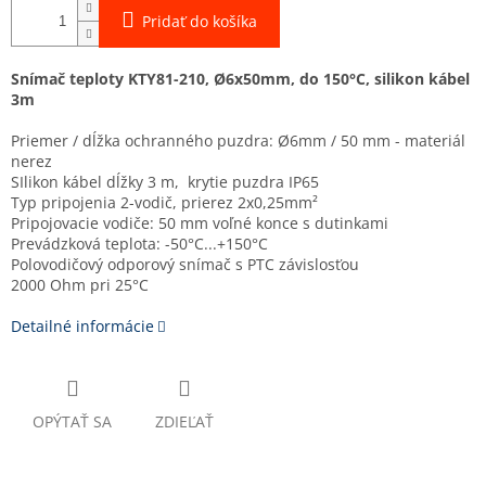
Pridať do košíka
Snímač teploty KTY81-210, Ø6x50mm, do 150°C, silikon kábel
3m
Priemer / dĺžka ochranného puzdra: Ø6mm / 50 mm - materiál
nerez
SIlikon kábel dĺžky 3 m, krytie puzdra IP65
Typ pripojenia 2-vodič, prierez 2x0,25mm²
Pripojovacie vodiče: 50 mm voľné konce s dutinkami
Prevádzková teplota: -50°C...+150°C
Polovodičový odporový snímač s PTC závislosťou
2000 Ohm pri 25°C
Detailné informácie
OPÝTAŤ SA
ZDIEĽAŤ