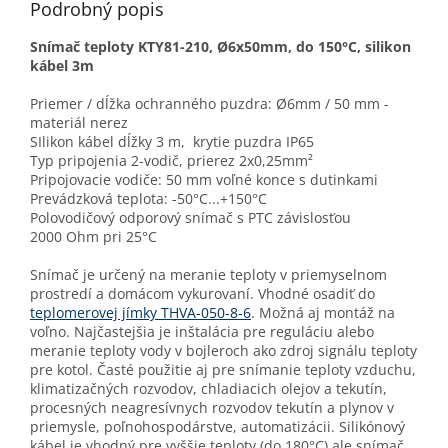
Podrobný popis
Snímač teploty KTY81-210, Ø6x50mm, do 150°C, silikon
kábel 3m
Priemer / dĺžka ochranného puzdra: Ø6mm / 50 mm -
materiál nerez
SIlikon kábel dĺžky 3 m, krytie puzdra IP65
Typ pripojenia 2-vodič, prierez 2x0,25mm²
Pripojovacie vodiče: 50 mm voľné konce s dutinkami
Prevádzková teplota: -50°C...+150°C
Polovodičový odporový snímač s PTC závislosťou
2000 Ohm pri 25°C
Snímač je určený na meranie teploty v priemyselnom
prostredí a domácom vykurovaní. Vhodné osadiť do
teplomerovej jímky THVA-050-8-6
. Možná aj montáž na
voľno. Najčastejšia je inštalácia pre reguláciu alebo
meranie teploty vody v bojleroch ako zdroj signálu teploty
pre kotol. Časté použitie aj pre snímanie teploty vzduchu,
klimatizačných rozvodov, chladiacich olejov a tekutín,
procesných neagresívnych rozvodov tekutín a plynov v
priemysle, poľnohospodárstve, automatizácii. Silikónový
kábel je vhodný pre vyššie teploty (do 180°C) ale snímač