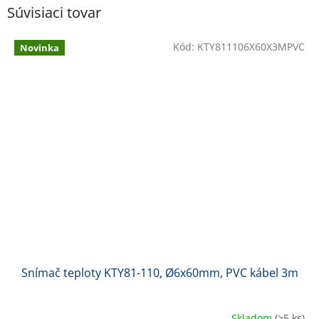
Súvisiaci tovar
Kód:
KTY811106X60X3MPVC
Novinka
Snímač teploty KTY81-110, Ø6x60mm, PVC kábel 3m
Skladom
(>5 ks)