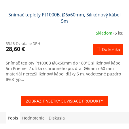
Snímač teploty Pt1000B, Ø6x60mm, Silikónový kábel
5m
Skladom
(5 ks)
35,18 € vrátane DPH
28,60 €
Do košíka
Snímač teploty Pt1000B Ø6x60mm do 180°C silikónový kábel
5m Priemer / dĺžka ochranného puzdra: Ø6mm / 60 mm -
materiál nerezSilikónový kábel dĺžky 5 m, vodotesné puzdro
IP68Typ...
ZOBRAZIŤ VŠETKY SÚVISIACE PRODUKTY
Popis
Hodnotenie
Diskusia