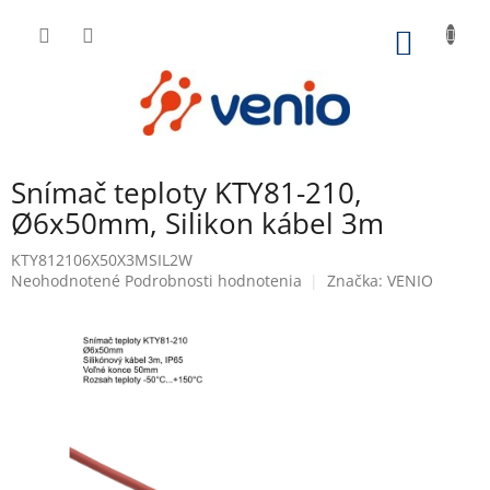
Prejsť
na
NÁKU
obsah
KOŠÍK
Snímač teploty KTY81-210,
Ø6x50mm, Silikon kábel 3m
KTY812106X50X3MSIL2W
Priemerné
Neohodnotené
Podrobnosti hodnotenia
Značka:
VENIO
hodnotenie
produktu
je
0,0
z
5
hviezdičiek.