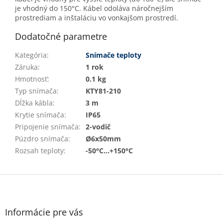
je vhodný do 150°C. Kábel odoláva náročnejším
prostrediam a inštaláciu vo vonkajšom prostredí.
Dodatočné parametre
Kategória
:
Snímače teploty
Záruka
:
1 rok
Hmotnosť
:
0.1 kg
Typ snímača
:
KTY81-210
Dĺžka kábla
:
3 m
Krytie snímača
:
IP65
Pripojenie snímača
:
2-vodič
Púzdro snímača
:
Ø6x50mm
Rozsah teploty
:
-50°C...+150°C
Z
á
p
ä
Informácie pre vás
t