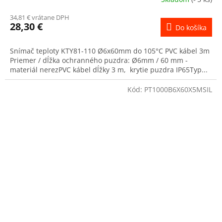
34,81 € vrátane DPH
28,30 €
Do košíka
Snímač teploty KTY81-110 Ø6x60mm do 105°C PVC kábel 3m
Priemer / dĺžka ochranného puzdra: Ø6mm / 60 mm -
materiál nerezPVC kábel dĺžky 3 m, krytie puzdra IP65Typ...
Kód:
PT1000B6X60X5MSIL