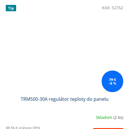
Kód:
52762
Tip
79 €
–8 %
TRM500-30A regulátor teploty do panelu
Skladom
(2 ks)
88,56 € vrátane DPH