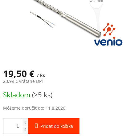
19,50 €
/ ks
23,99 € vrátane DPH
Jednotková
Skladom
(>5 ks)
cena:
Môžeme doručiť do:
11.8.2026
Pridať do košíka