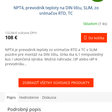
A
NPT4, prevodník teploty na DIN lištu, SLIM, zo
D
snímačov RTD, TC
A
Skladom
(1 ks)
R
132,84 € vrátane DPH
108 €
Do košíka
M
NPT4 je prevodník teploty zo snímačov RTD a TC v SLIM
O
púzdre pre montáž na DIN lištu, šírka iba 6,1 mmposledný
kus / ukončená výroba. Možná náhrada: i3P alebo i4P K
prevodníku...
ZOBRAZIŤ VŠETKY SÚVISIACE PRODUKTY
Popis
Hodnotenie
Diskusia
Podrobný popis