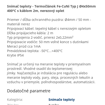
Snímač teploty - Termočlánok Fe-CuNi Typ J Ø4x50mm
400°C s káblom 2m, nerezový oplet
Priemer / dĺžka ochranného puzdra: Ø4mm / 50 mm -
materiál nerez
Pripojovací kábel: tepelný kábel s nerezovým opletom
Dĺžka pripájacieho kábla: 2 m
Typ pripojenia 2-vodič, prierez 2x0,22mm²
Pripojovacie vodiče: 50 mm voľné konce s dutinkami
Merací prúd cca 1mA
Prevádzková teplota: -50°C...+400°C
Krytie IP54
Snímač je určený na meranie teploty v priemyselnom
prostredí. Vhodné osadiť do teplomerovej
jímky. Najčastejšia je inštalácia pre reguláciu alebo
meranie teploty vody, pary, oleja, procesných tekutín a
vzduchu v priemysle, poľnohospodárstve, automatizácii.
Dodatočné parametre
Kategória
:
Snímače teploty