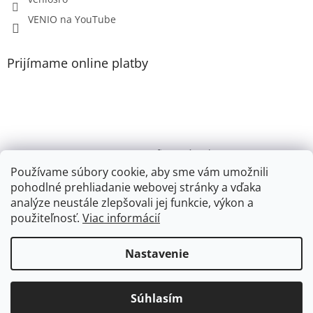
VENIO na YouTube
Prijímame online platby
VENIO, s.r.o. - firemný web /
Videonávody YouTube k PR200, PR100, PR110, PR102
Používame súbory cookie, aby sme vám umožnili
pohodlné prehliadanie webovej stránky a vďaka
Youtube VENIO
analýze neustále zlepšovali jej funkcie, výkon a
použiteľnosť.
Viac informácií
Nastavenie
Vytvoril Shoptet
Súhlasím
Copyright 2026
eshop.venio.sk
. Všetky práva vyhradené.