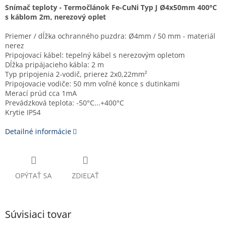
Snímač teploty - Termočlánok Fe-CuNi Typ J Ø4x50mm 400°C
s káblom 2m, nerezový oplet
Priemer / dĺžka ochranného puzdra: Ø4mm / 50 mm - materiál
nerez
Pripojovací kábel: tepelný kábel s nerezovým opletom
Dĺžka pripájacieho kábla: 2 m
Typ pripojenia 2-vodič, prierez 2x0,22mm²
Pripojovacie vodiče: 50 mm voľné konce s dutinkami
Merací prúd cca 1mA
Prevádzková teplota: -50°C...+400°C
Krytie IP54
Detailné informácie
OPÝTAŤ SA
ZDIEĽAŤ
Súvisiaci tovar