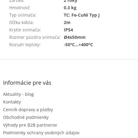
Záruka
:
2 roky
Hmotnosť
:
0.3 kg
Typ snímača
:
TC: Fe-CuNi Typ J
Dĺžka kábla
:
2m
Krytie snímača
:
IP54
Rozmer púzdra snímača
:
Ø4x50mm
Rozsah teploty
:
-50°C...+400°C
Z
á
p
ä
Informácie pre vás
t
Aktuality - blog
i
e
Kontakty
Cenník dopravy a platby
Obchodné podmienky
Výhody pre B2B partnerov
Podmienky ochrany osobných údajov