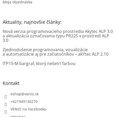
Moja objednávka
Aktuality, najnovšie články:
Nová verzia programovacieho prostredia Akytec ALP 3.0
a aktualizácia označovania typu PR225 v prostredí ALP
3.0
Zjednodušenie programovania, vizualizácie
a automatizácie aj pre začiatočníkov – akYtec ALP 2.10
ITP15-M bargraf, ktorý nešetrí farbou
Kontakt
eshop
@
venio.sk
+421949130270
VENIO na Facebooku
veniosro