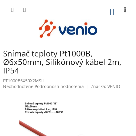
Prejsť
na
NÁKU
obsah
KOŠÍK
Snímač teploty Pt1000B,
Ø6x50mm, Silikónový kábel 2m,
IP54
PT1000B6X50X2MSIL
Priemerné
Neohodnotené
Podrobnosti hodnotenia
Značka:
VENIO
hodnotenie
produktu
je
0,0
z
5
hviezdičiek.