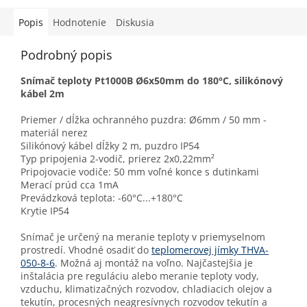
Popis
Hodnotenie
Diskusia
Podrobný popis
Snímač teploty Pt1000B Ø6x50mm do 180°C, silikónový
kábel 2m
Priemer / dĺžka ochranného puzdra: Ø6mm / 50 mm -
materiál nerez
Silikónový kábel dĺžky 2 m, puzdro IP54
Typ pripojenia 2-vodič, prierez 2x0,22mm²
Pripojovacie vodiče: 50 mm voľné konce s dutinkami
Merací prúd cca 1mA
Prevádzková teplota: -60°C...+180°C
Krytie IP54
Snímač je určený na meranie teploty v priemyselnom
prostredí. Vhodné osadiť do
teplomerovej jímky THVA-
050-8-6
. Možná aj montáž na voľno. Najčastejšia je
inštalácia pre reguláciu alebo meranie teploty vody,
vzduchu, klimatizačných rozvodov, chladiacich olejov a
tekutín, procesných neagresívnych rozvodov tekutín a