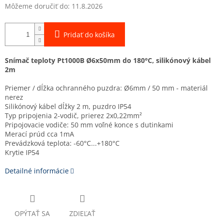
Môžeme doručiť do:
11.8.2026
Pridať do košíka
Snímač teploty Pt1000B Ø6x50mm do 180°C, silikónový kábel
2m
Priemer / dĺžka ochranného puzdra: Ø6mm / 50 mm - materiál
nerez
Silikónový kábel dĺžky 2 m, puzdro IP54
Typ pripojenia 2-vodič, prierez 2x0,22mm²
Pripojovacie vodiče: 50 mm voľné konce s dutinkami
Merací prúd cca 1mA
Prevádzková teplota: -60°C...+180°C
Krytie IP54
Detailné informácie
OPÝTAŤ SA
ZDIEĽAŤ