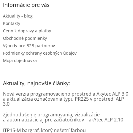
ä
Informácie pre vás
t
Aktuality - blog
i
e
Kontakty
Cenník dopravy a platby
Obchodné podmienky
Výhody pre B2B partnerov
Podmienky ochrany osobných údajov
Moja objednávka
Aktuality, najnovšie články:
Nová verzia programovacieho prostredia Akytec ALP 3.0
a aktualizácia označovania typu PR225 v prostredí ALP
3.0
Zjednodušenie programovania, vizualizácie
a automatizácie aj pre začiatočníkov – akYtec ALP 2.10
ITP15-M bargraf, ktorý nešetrí farbou