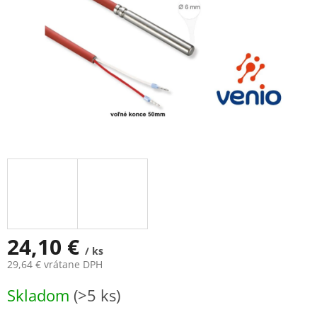
24,10 €
/ ks
29,64 € vrátane DPH
Jednotková
Skladom
(>5 ks)
cena: