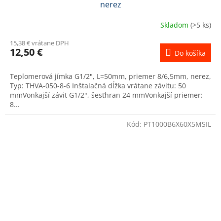
nerez
Skladom
(>5 ks)
15,38 € vrátane DPH
12,50 €
Do košíka
Teplomerová jímka G1/2", L=50mm, priemer 8/6,5mm, nerez,
Typ: THVA-050-8-6 Inštalačná dĺžka vrátane závitu: 50
mmVonkajší závit G1/2", šesťhran 24 mmVonkajší priemer:
8...
Kód:
PT1000B6X60X5MSIL