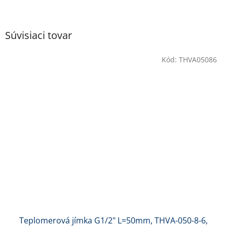
Súvisiaci tovar
Kód:
THVA05086
Teplomerová jímka G1/2" L=50mm, THVA-050-8-6,