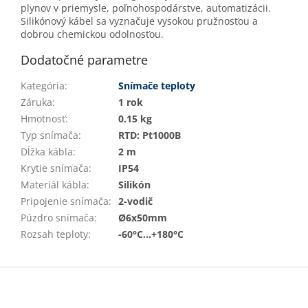
plynov v priemysle, poľnohospodárstve, automatizácii.
Silikónový kábel sa vyznačuje vysokou pružnosťou a
dobrou chemickou odolnosťou.
Dodatočné parametre
Kategória
:
Snímače teploty
Záruka
:
1 rok
Hmotnosť
:
0.15 kg
Typ snímača
:
RTD: Pt1000B
Dĺžka kábla
:
2 m
Krytie snímača
:
IP54
Materiál kábla
:
Silikón
Pripojenie snímača
:
2-vodič
Púzdro snímača
:
Ø6x50mm
Rozsah teploty
:
-60°C...+180°C
Z
á
p