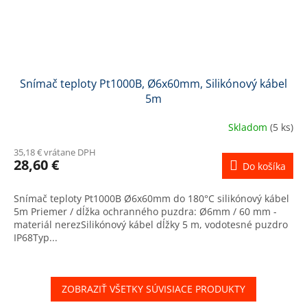
Snímač teploty Pt1000B, Ø6x60mm, Silikónový kábel
5m
Skladom
(5 ks)
35,18 € vrátane DPH
28,60 €
Do košíka
Snímač teploty Pt1000B Ø6x60mm do 180°C silikónový kábel
5m Priemer / dĺžka ochranného puzdra: Ø6mm / 60 mm -
materiál nerezSilikónový kábel dĺžky 5 m, vodotesné puzdro
IP68Typ...
ZOBRAZIŤ VŠETKY SÚVISIACE PRODUKTY