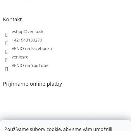
Kontakt
eshop
@
venio.sk
+421949130270
VENIO na Facebooku
veniosro
VENIO na YouTube
Prijímame online platby
VENIO, s.r.o. - firemný web /
Videonávody YouTube k PR200, PR100, PR110, PR102
Používame súbory cookie, aby sme vám umožnili