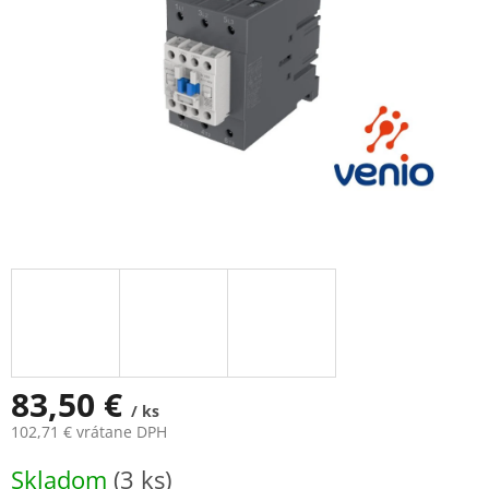
83,50 €
/ ks
102,71 € vrátane DPH
Jednotková
Skladom
(3 ks)
cena: