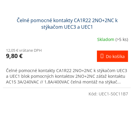
Čelné pomocné kontakty CA1R22 2NO+2NC k
stýkačom UEC3 a UEC1
Skladom
(>5 ks)
12,05 € vrátane DPH
9,80 €
Do košíka
Čelné pomocné kontakty CA1R22 2NO+2NC k stýkačom UEC3
a UEC1 blok pomocných kontaktov 2NO+2NC záťaž kontaktu
AC15 3A/240VAC // 1,8A/400VAC čelná montáž na stýkač...
Kód:
UEC1-50C11B7