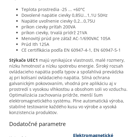
Teplota prostredia -25 ... +60°C
Dovolené napätie cievky 0,85U...1,1U 50Hz
Napätie uvoľnenie cievky 0,2...0,75U
príkon cievky príťah 200VA
príkon cievky, trvalá prídrž 21VA
Menovitý prúd pre záťaž AC-1/690VAC 105A
Prúd Ith 125A
CE certifikácia podľa EN 60947-4-1, EN 60947-5-1
Stýkače UEC1
majú vynikajúce vlastnosti, malé rozmery,
nízku hmotnosť a nízku spotrebu energie. Široký rozsah
ovládacieho napätia podľa typov a spoľahlivá prevádzka
aj pri kolísaní ovládacieho napätia. Silná ochrana
galvanickým pokovovaním, vhodná pre aplikáciu aj v
prostredí s vysokou vlhkosťou a obsohom soli vo vzduchu.
Optimalizácia zachovania prídrže, menší šum
elektromagnetického systému. Plne automatická výroba,
stabilné testovanie každého kusu vo výrobe a vysoká
konzistencia produktov.
Dodatočné parametre
Elektromagnetické