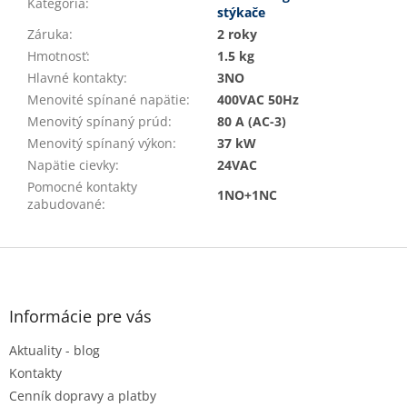
Kategória
:
stýkače
Záruka
:
2 roky
Hmotnosť
:
1.5 kg
Hlavné kontakty
:
3NO
Menovité spínané napätie
:
400VAC 50Hz
Menovitý spínaný prúd
:
80 A (AC-3)
Menovitý spínaný výkon
:
37 kW
Napätie cievky
:
24VAC
Pomocné kontakty
1NO+1NC
zabudované
:
Z
á
p
ä
Informácie pre vás
t
Aktuality - blog
i
e
Kontakty
Cenník dopravy a platby