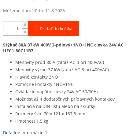
Môžeme doručiť do:
11.8.2026
Pridať do košíka
Stýkač 80A 37kW 400V 3-pólový+1NO+1NC cievka 24V AC
UEC1-80C11B7
Menovitý prúd 80 A (záťaž AC-3 pri 400VAC)
Menovitý výkon 37 kW (záťaž AC-3 pri 400VAC)
Hlavné kontakty 3NO
Pomocné kontakty 1NO+1NC
Ovládacie napätie cievky 24V AC 50/60Hz
Možnosť až 4 dodatočných prídavných kontaktov
Inštalácia na DIN lištu alebo na skrutky
Rozmery švh: 70 x 121 x 137,5 mm
Hmotnosť 1,5 kg
Detailné informácie