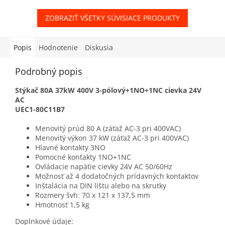
ZOBRAZIŤ VŠETKY SÚVISIACE PRODUKTY
Popis
Hodnotenie
Diskusia
Podrobný popis
Stýkač 80A 37kW 400V 3-pólový+1NO+1NC cievka 24V
AC
UEC1-80C11B7
Menovitý prúd 80 A (záťaž AC-3 pri 400VAC)
Menovitý výkon 37 kW (záťaž AC-3 pri 400VAC)
Hlavné kontakty 3NO
Pomocné kontakty 1NO+1NC
Ovládacie napätie cievky 24V AC 50/60Hz
Možnosť až 4 dodatočných prídavných kontaktov
Inštalácia na DIN lištu alebo na skrutky
Rozmery švh: 70 x 121 x 137,5 mm
Hmotnosť 1,5 kg
Doplnkové údaje: