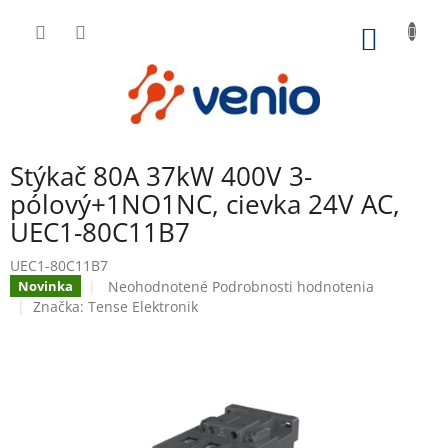
Prejsť
na
NÁKU
obsah
KOŠÍK
Stýkač 80A 37kW 400V 3-
pólový+1NO1NC, cievka 24V AC,
UEC1-80C11B7
UEC1-80C11B7
Priemerné
Neohodnotené
Podrobnosti hodnotenia
Novinka
hodnotenie
Značka:
Tense Elektronik
produktu
je
0,0
z
5
hviezdičiek.