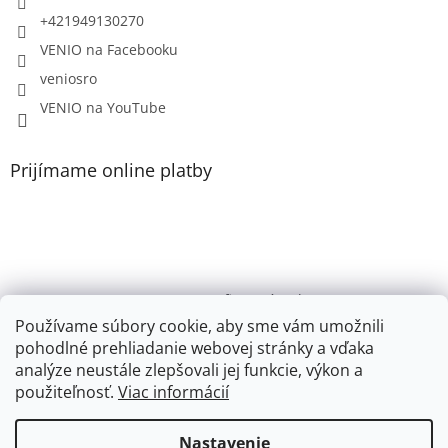
+421949130270
VENIO na Facebooku
veniosro
VENIO na YouTube
Prijímame online platby
VENIO, s.r.o. - firemný web /
Videonávody YouTube k PR200, PR100, PR110, PR102
Používame súbory cookie, aby sme vám umožnili
pohodlné prehliadanie webovej stránky a vďaka
Youtube VENIO
analýze neustále zlepšovali jej funkcie, výkon a
použiteľnosť.
Viac informácií
Nastavenie
Vytvoril Shoptet