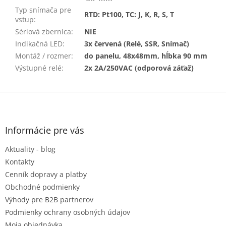
Typ snímača pre
RTD: Pt100, TC: J, K, R, S, T
vstup
:
Sériová zbernica
:
NIE
Indikačná LED
:
3x červená (Relé, SSR, Snímač)
Montáž / rozmer
:
do panelu, 48x48mm, hĺbka 90 mm
Výstupné relé
:
2x 2A/250VAC (odporová záťaž)
Z
á
p
ä
Informácie pre vás
t
Aktuality - blog
i
e
Kontakty
Cenník dopravy a platby
Obchodné podmienky
Výhody pre B2B partnerov
Podmienky ochrany osobných údajov
Moja objednávka