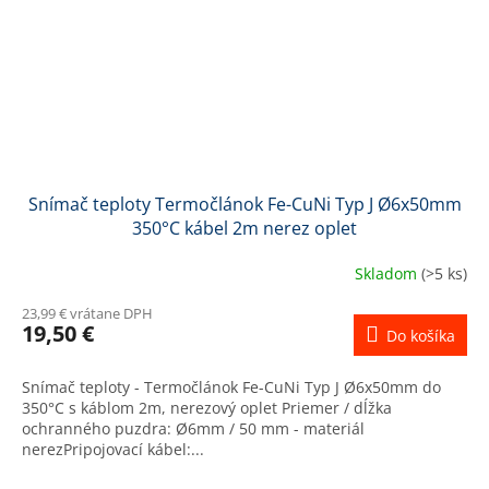
Snímač teploty Termočlánok Fe-CuNi Typ J Ø6x50mm
350°C kábel 2m nerez oplet
Skladom
(>5 ks)
23,99 € vrátane DPH
19,50 €
Do košíka
Snímač teploty - Termočlánok Fe-CuNi Typ J Ø6x50mm do
350°C s káblom 2m, nerezový oplet Priemer / dĺžka
ochranného puzdra: Ø6mm / 50 mm - materiál
nerezPripojovací kábel:...