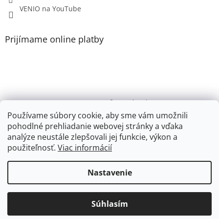
VENIO na YouTube
Prijímame online platby
VENIO, s.r.o. - firemný web /
Videonávody YouTube k PR200, PR100, PR110, PR102
Používame súbory cookie, aby sme vám umožnili
pohodlné prehliadanie webovej stránky a vďaka
Youtube VENIO
analýze neustále zlepšovali jej funkcie, výkon a
použiteľnosť.
Viac informácií
Nastavenie
Vytvoril Shoptet
Súhlasím
Copyright 2026
eshop.venio.sk
. Všetky práva vyhradené.