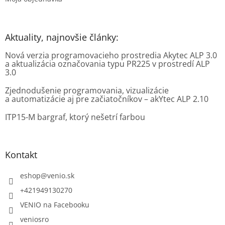
Aktuality, najnovšie články:
Nová verzia programovacieho prostredia Akytec ALP 3.0
a aktualizácia označovania typu PR225 v prostredí ALP
3.0
Zjednodušenie programovania, vizualizácie
a automatizácie aj pre začiatočníkov – akYtec ALP 2.10
ITP15-M bargraf, ktorý nešetrí farbou
Kontakt
eshop
@
venio.sk
+421949130270
VENIO na Facebooku
veniosro