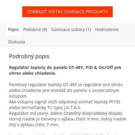
ZOBRAZIŤ VŠETKY SÚVISIACE PRODUKTY
Popis
Podobné (9)
Súvisiace súbory (1)
Hodnotenie
Diskusia
Podrobný popis
Regulátor teploty do panelu DT-48Y, PID & On/Off pre
ohrev alebo chladenie.
Panelový regulátor teploty DT-48Y je regulátor pre ohrev
alebo chladenie pre montáž do panelu s univerzálnym
vstupom.
Ako vstupný signál slúži odporový snímač teploty Pt100
alebo termočlánky TC typu J,K,T,R,S.
Regulátor má jasný, dobre čitateľný dvojriadkový displej.
Horný riadok je červený s výškou číslic 9 mm, dolný riadok
žltý s výškou číslic 7 mm.