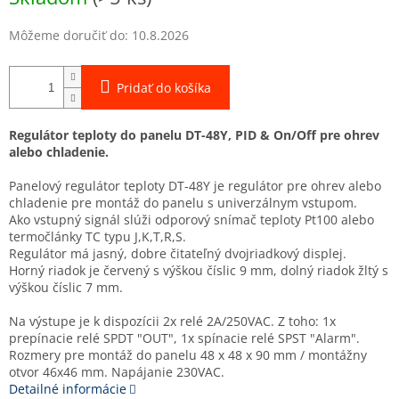
Môžeme doručiť do:
10.8.2026
Pridať do košíka
Regulátor teploty do panelu DT-48Y, PID & On/Off pre ohrev
alebo chladenie.
Panelový regulátor teploty DT-48Y je regulátor pre ohrev alebo
chladenie pre montáž do panelu s univerzálnym vstupom.
Ako vstupný signál slúži odporový snímač teploty Pt100 alebo
termočlánky TC typu J,K,T,R,S.
Regulátor má jasný, dobre čitateľný dvojriadkový displej.
Horný riadok je červený s výškou číslic 9 mm, dolný riadok žltý s
výškou číslic 7 mm.
Na výstupe je k dispozícii 2x relé 2A/250VAC. Z toho: 1x
prepínacie relé SPDT "OUT", 1x spínacie relé SPST "Alarm".
Rozmery pre montáž do panelu 48 x 48 x 90 mm / montážny
otvor 46x46 mm. Napájanie 230VAC.
Detailné informácie