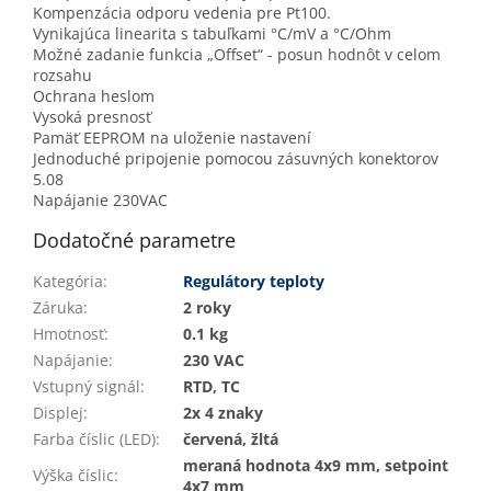
Kompenzácia odporu vedenia pre Pt100.
Vynikajúca linearita s tabuľkami °C/mV a °C/Ohm
Možné zadanie funkcia „Offset“ - posun hodnôt v celom
rozsahu
Ochrana heslom
Vysoká presnosť
Pamäť EEPROM na uloženie nastavení
Jednoduché pripojenie pomocou zásuvných konektorov
5.08
Napájanie 230VAC
Dodatočné parametre
Kategória
:
Regulátory teploty
Záruka
:
2 roky
Hmotnosť
:
0.1 kg
Napájanie
:
230 VAC
Vstupný signál
:
RTD, TC
Displej
:
2x 4 znaky
Farba číslic (LED)
:
červená, žltá
meraná hodnota 4x9 mm, setpoint
Výška číslic
:
4x7 mm