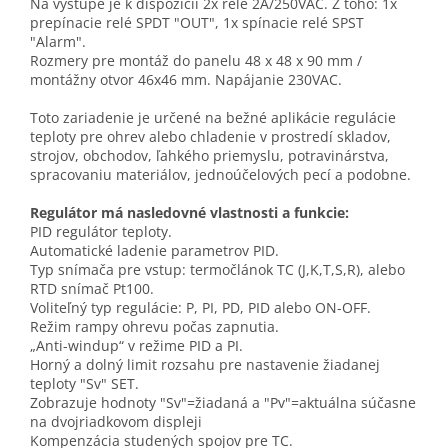
Na výstupe je k dispozícii 2x relé 2A/250VAC. Z toho: 1x
prepínacie relé SPDT "OUT", 1x spínacie relé SPST
"Alarm".
Rozmery pre montáž do panelu 48 x 48 x 90 mm /
montážny otvor 46x46 mm. Napájanie 230VAC.
Toto zariadenie je určené na bežné aplikácie regulácie
teploty pre ohrev alebo chladenie v prostredí skladov,
strojov, obchodov, ľahkého priemyslu, potravinárstva,
spracovaniu materiálov, jednoúčelových pecí a podobne.
Regulátor má nasledovné vlastnosti a funkcie:
PID regulátor teploty.
Automatické ladenie parametrov PID.
Typ snímača pre vstup: termočlánok TC (J,K,T,S,R), alebo
RTD snímač Pt100.
Voliteľný typ regulácie: P, PI, PD, PID alebo ON-OFF.
Režim rampy ohrevu počas zapnutia.
„Anti-windup“ v režime PID a PI.
Horný a dolný limit rozsahu pre nastavenie žiadanej
teploty "Sv" SET.
Zobrazuje hodnoty "Sv"=žiadaná a "Pv"=aktuálna súčasne
na dvojriadkovom displeji
Kompenzácia studených spojov pre TC.