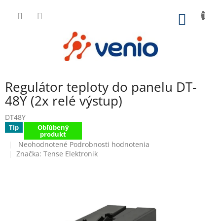
Prejsť
na
NÁKU
obsah
KOŠÍK
Regulátor teploty do panelu DT-
48Y (2x relé výstup)
DT48Y
Tip
Obľúbený
produkt
Priemerné
Neohodnotené
Podrobnosti hodnotenia
hodnotenie
Značka:
Tense Elektronik
produktu
je
0,0
z
5
hviezdičiek.