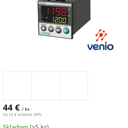
44 €
/ ks
54,12 € vrátane DPH
Jednotková
Skladom
(>5 ks)
cena: