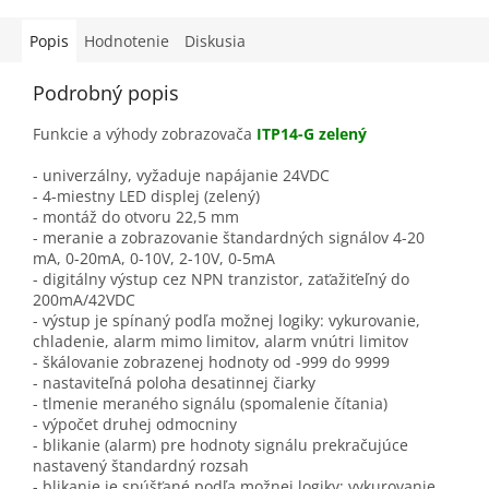
Popis
Hodnotenie
Diskusia
Podrobný popis
Funkcie a výhody zobrazovača
ITP14-G zelený
- univerzálny, vyžaduje napájanie 24VDC
- 4-miestny LED displej (zelený)
- montáž do otvoru 22,5 mm
- meranie a zobrazovanie štandardných signálov 4-20
mA, 0-20mA, 0-10V, 2-10V, 0-5mA
- digitálny výstup cez NPN tranzistor, zaťažiťeľný do
200mA/42VDC
- výstup je spínaný podľa možnej logiky: vykurovanie,
chladenie, alarm mimo limitov, alarm vnútri limitov
- škálovanie zobrazenej hodnoty od -999 do 9999
- nastaviteľná poloha desatinnej čiarky
- tlmenie meraného signálu (spomalenie čítania)
- výpočet druhej odmocniny
- blikanie (alarm) pre hodnoty signálu prekračujúce
nastavený štandardný rozsah
- blikanie je spúšťané podľa možnej logiky: vykurovanie,