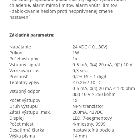
chladenie, alarm mimo limitov, alarm vnútri limitov
- zablokovanie heslom proti neoprávnenej zmene
nastavení
Základné parametre:
Napájanie
24 VDC (10...30V)
Príkon
1W
Počet vstupov
1x
Vstupný signál
0-5 mA, 0(4)-20 mA, 0(2)-10 V
Vzorkovací čas
0,3 sec.
Presnosť
0,2% FS + 1 digit
Teplotný vplyv
≤ 0.2% / 10 °C
0-5 mA, 0(4)-20 mA ≤ 120 ohm
Vstupný odpor
0(2)-10 V ≥ 250 kohm
Počet výstupov
1x
Druh výstupu
NPN tranzistor
Záťaž výstupu, max.
200mA, 42VDC
Displej
LED, 7-segmentový
Počet miest
4-miestny, 9999
Desatinná čiarka
nastaviteľná pozícia
Výška písma
14 mm