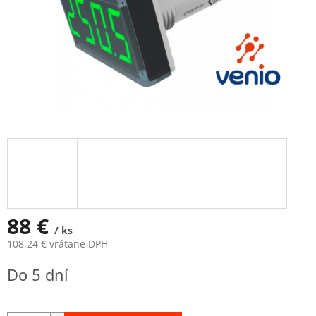
88 €
/ ks
108,24 € vrátane DPH
Jednotková
Do 5 dní
cena: