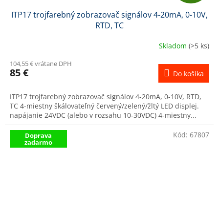
A
ITP17 trojfarebný zobrazovač signálov 4-20mA, 0-10V,
D
RTD, TC
A
Skladom
(>5 ks)
R
104,55 € vrátane DPH
85 €
Do košíka
M
ITP17 trojfarebný zobrazovač signálov 4-20mA, 0-10V, RTD,
O
TC 4-miestny škálovateľný červený/zelený/žltý LED displej.
napájanie 24VDC (alebo v rozsahu 10-30VDC) 4-miestny...
Kód:
67807
Doprava
zadarmo