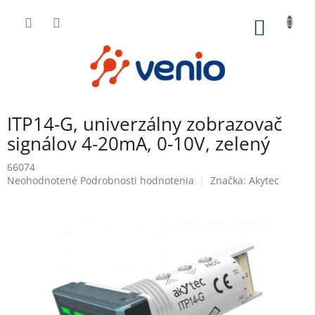
Prejsť
na
NÁKU
obsah
KOŠÍK
ITP14-G, univerzálny zobrazovač
signálov 4-20mA, 0-10V, zelený
66074
Priemerné
Neohodnotené
Podrobnosti hodnotenia
Značka:
Akytec
hodnotenie
produktu
je
0,0
z
5
hviezdičiek.