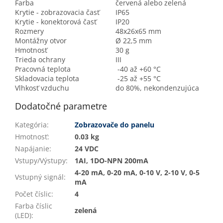
Farba
červená alebo zelená
Krytie - zobrazovacia časť
IP65
Krytie - konektorová časť
IP20
Rozmery
48x26x65 mm
Montážny otvor
Ø 22,5 mm
Hmotnosť
30 g
Trieda ochrany
III
Pracovná teplota
-40 až +60 °C
Skladovacia teplota
-25 až +55 °C
Vlhkosť vzduchu
do 80%, nekondenzujúca
Dodatočné parametre
Kategória
:
Zobrazovače do panelu
Hmotnosť
:
0.03 kg
Napájanie
:
24 VDC
Vstupy/Výstupy
:
1AI, 1DO-NPN 200mA
4-20 mA, 0-20 mA, 0-10 V, 2-10 V, 0-5
Vstupný signál
:
mA
Počet číslic
:
4
Farba číslic
zelená
(LED)
: