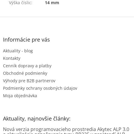
Výška číslic
:
14 mm
Z
á
p
ä
Informácie pre vás
t
Aktuality - blog
i
e
Kontakty
Cenník dopravy a platby
Obchodné podmienky
Výhody pre B2B partnerov
Podmienky ochrany osobných údajov
Moja objednávka
Aktuality, najnovšie články:
Nová verzia programovacieho prostredia Akytec ALP 3.0