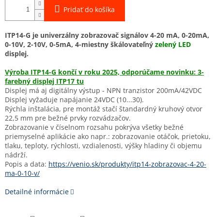
Pridať do košíka
ITP14-G je univerzálny zobrazovač signálov 4-20 mA, 0-20mA,
0-10V, 2-10V, 0-5mA,
4-miestny škálovateľný
zelený LED
displej.
Výroba ITP14-G končí v roku 2025, odporúčame novinku: 3-
farebný displej ITP17 tu
Displej má aj digitálny výstup - NPN tranzistor 200mA/42VDC
Displej vyžaduje napájanie 24VDC (10...30).
Rýchla inštalácia, p
re montáž stačí štandardný kruhový otvor
22,5 mm pre bežné prvky rozvádzačov.
Zobrazovanie v číselnom rozsahu pokrýva všetky bežné
priemyselné aplikácie ako napr.:
zobrazovanie otáčok, prietoku,
tlaku, teploty, rýchlosti, vzdialenosti, výšky hladiny či objemu
nádrží.
Popis a data:
https://venio.sk/produkty/itp14-zobrazovac-4-20-
ma-0-10-v/
Detailné informácie