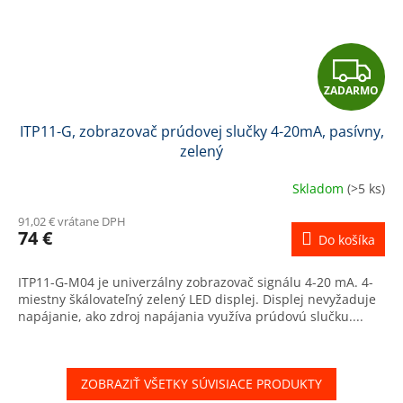
Z
ZADARMO
A
ITP11-G, zobrazovač prúdovej slučky 4-20mA, pasívny,
D
zelený
A
Skladom
(>5 ks)
R
91,02 € vrátane DPH
74 €
Do košíka
M
ITP11-G-M04 je univerzálny zobrazovač signálu 4-20 mA. 4-
O
miestny škálovateľný zelený LED displej. Displej nevyžaduje
napájanie, ako zdroj napájania využíva prúdovú slučku....
ZOBRAZIŤ VŠETKY SÚVISIACE PRODUKTY