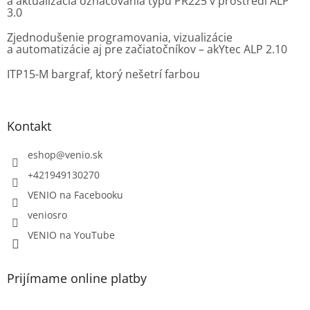
a aktualizácia označovania typu PR225 v prostredí ALP
3.0
Zjednodušenie programovania, vizualizácie
a automatizácie aj pre začiatočníkov – akYtec ALP 2.10
ITP15-M bargraf, ktorý nešetrí farbou
Kontakt
eshop
@
venio.sk
+421949130270
VENIO na Facebooku
veniosro
VENIO na YouTube
Prijímame online platby