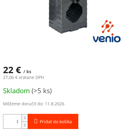
22 €
/ ks
27,06 € vrátane DPH
Jednotková
Skladom
(>5 ks)
cena:
Môžeme doručiť do:
11.8.2026
Pridať do košíka