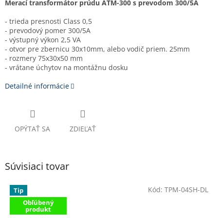
Merací transformátor prúdu ATM-300 s prevodom 300/5A
- trieda presnosti Class 0,5
- prevodový pomer 300/5A
- výstupný výkon 2,5 VA
- otvor pre zbernicu 30x10mm, alebo vodič priem. 25mm
- rozmery 75x30x50 mm
- vrátane úchytov na montážnu dosku
Detailné informácie
OPÝTAŤ SA
ZDIEĽAŤ
Súvisiaci tovar
Kód:
TPM-04SH-DL
Tip
Obľúbený
produkt