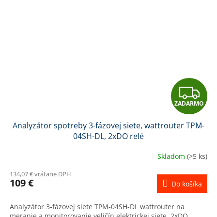
Z
ZADARMO
A
Analyzátor spotreby 3-fázovej siete, wattrouter TPM-
D
04SH-DL, 2xDO relé
A
Skladom
(>5 ks)
R
134,07 € vrátane DPH
109 €
Do košíka
M
Analyzátor 3-fázovej siete TPM-04SH-DL wattrouter na
O
meranie a monitorovanie veličín elektrickej siete, 2xDO