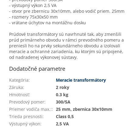
- výstupný výkon 2,5 VA
- otvor pre zbernicu 30x10mm, alebo vodič priem. 25mm
- rozmery 75x30x50 mm
- vrátane úchytov na montážnu dosku
Prúdové transformátory sú navrhnuté tak, aby zmenšili
prúd primárneho obvodu v rámci prevodného pomeru a
preniesli ho na prvky sekundárneho obvodu a izolovali
meracie a ochranné zariadenia, ku ktorým sú pripojené,
od nadradenej výkonovej sústavy.
Dodatočné parametre
Kategória
:
Meracie transformátory
Záruka
:
2 roky
Hmotnosť
:
0.3 kg
Prevodový pomer
:
300/5A
Priemer vodiča max.:
:
25 mm, zbernica 30x10mm
Trieda presnosti
:
Class 0,5
Výstupný výkon
:
2,5 VA