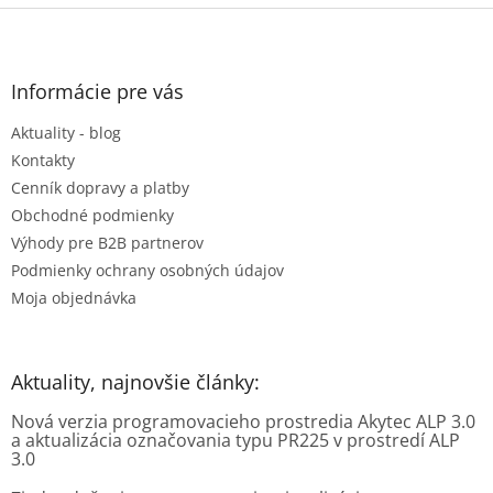
Z
á
p
ä
Informácie pre vás
t
Aktuality - blog
i
e
Kontakty
Cenník dopravy a platby
Obchodné podmienky
Výhody pre B2B partnerov
Podmienky ochrany osobných údajov
Moja objednávka
Aktuality, najnovšie články:
Nová verzia programovacieho prostredia Akytec ALP 3.0
a aktualizácia označovania typu PR225 v prostredí ALP
3.0