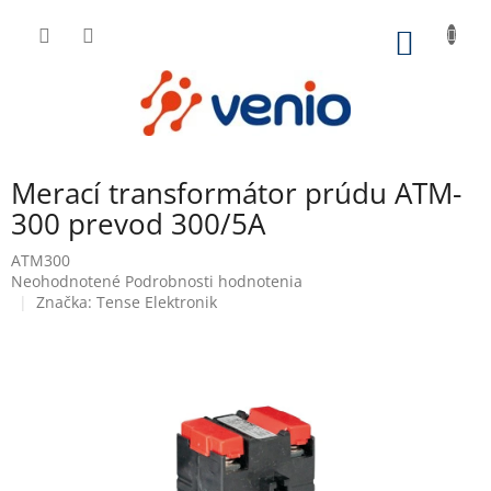
Prejsť
na
NÁKU
obsah
KOŠÍK
Merací transformátor prúdu ATM-
300 prevod 300/5A
ATM300
Priemerné
Neohodnotené
Podrobnosti hodnotenia
hodnotenie
Značka:
Tense Elektronik
produktu
je
0,0
z
5
hviezdičiek.