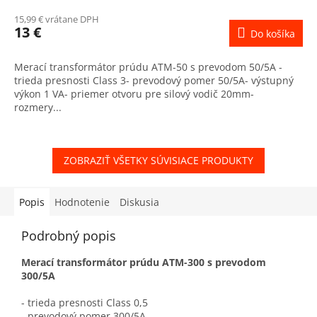
15,99 € vrátane DPH
13 €
Do košíka
Merací transformátor prúdu ATM-50 s prevodom 50/5A -
trieda presnosti Class 3- prevodový pomer 50/5A- výstupný
výkon 1 VA- priemer otvoru pre silový vodič 20mm-
rozmery...
ZOBRAZIŤ VŠETKY SÚVISIACE PRODUKTY
Popis
Hodnotenie
Diskusia
Podrobný popis
Merací transformátor prúdu ATM-300 s prevodom
300/5A
- trieda presnosti Class 0,5
- prevodový pomer 300/5A