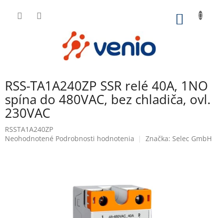
Prejsť
na
NÁKU
obsah
KOŠÍK
RSS-TA1A240ZP SSR relé 40A, 1NO
spína do 480VAC, bez chladiča, ovl.
230VAC
RSSTA1A240ZP
Priemerné
Neohodnotené
Podrobnosti hodnotenia
Značka:
Selec GmbH
hodnotenie
produktu
je
0,0
z
5
hviezdičiek.