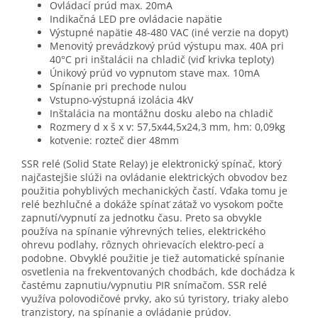
Ovládací prúd max. 20mA
Indikačná LED pre ovládacie napätie
Výstupné napätie 48-480 VAC (iné verzie na dopyt)
Menovitý prevádzkový prúd výstupu max. 40A pri
40°C pri inštalácii na chladič (viď krivka teploty)
Únikový prúd vo vypnutom stave max. 10mA
Spínanie pri prechode nulou
Vstupno-výstupná izolácia 4kV
Inštalácia na montážnu dosku alebo na chladič
Rozmery d x š x v: 57,5x44,5x24,3 mm, hm: 0,09kg
kotvenie: rozteč dier 48mm
SSR relé (Solid State Relay) je elektronický spínač, ktorý
najčastejšie slúži na ovládanie elektrických obvodov bez
použitia pohyblivých mechanických častí. Vďaka tomu je
relé bezhlučné a dokáže spínať záťaž vo vysokom počte
zapnutí/vypnutí za jednotku času. Preto sa obvykle
používa na spínanie výhrevných telies, elektrického
ohrevu podlahy, rôznych ohrievacích elektro-pecí a
podobne. Obvyklé použitie je tiež automatické spínanie
osvetlenia na frekventovaných chodbách, kde dochádza k
častému zapnutiu/vypnutiu PIR snímačom. SSR relé
využíva polovodičové prvky, ako sú tyristory, triaky alebo
tranzistory, na spínanie a ovládanie prúdov.