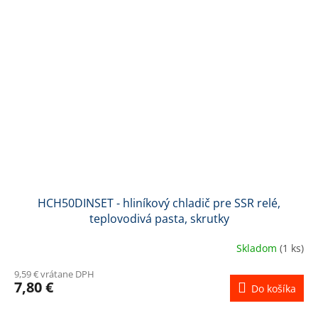
HCH50DINSET - hliníkový chladič pre SSR relé,
teplovodivá pasta, skrutky
Skladom
(1 ks)
9,59 € vrátane DPH
7,80 €
Do košíka