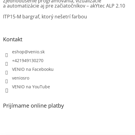
Zjednodušenie programovania, vizualizácie
a automatizácie aj pre začiatočníkov – akYtec ALP 2.10
ITP15-M bargraf, ktorý nešetrí farbou
Kontakt
eshop
@
venio.sk
+421949130270
VENIO na Facebooku
veniosro
VENIO na YouTube
Prijímame online platby