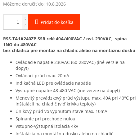
Môžeme doručiť do:
10.8.2026
Pridať do košíka
RSS-TA1A240ZP SSR relé 40A/400VAC / ovl. 230VAC, spína
1NO do 480VAC
bez chladiča pre montáž na chladič alebo na montážnu dosku
Ovládacie napätie 230VAC (60-280VAC) (iné verzie na
dopyt)
Ovládací prúd max. 20mA
Indikačná LED pre ovládacie napätie
Výstupné napätie 48-480 VAC (iné verzie na dopyt)
Menovitý prevádzkový prúd výstupu max. 40A pri 40°C pri
inštalácii na chladič (viď krivka teploty)
Únikový prúd vo vypnutom stave max. 10mA
Spínanie pri prechode nulou
Vstupno-výstupná izolácia 4kV
Inštalácia na montážnu dosku alebo na chladič