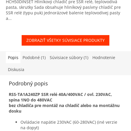
HCH50DINSET Hliníkový chladič pre SSR relé, teplovodivá
pasta, skrutky Sada obsahuje hliníkový pasívny chladič pre
SSR relé (typu puk) jednorázové balenie teplovodivej pasty
a...
ZOBRAZIŤ VŠETKY SÚVISIACE PRODUKTY
Popis
Podobné (1)
Súvisiace súbory (1)
Hodnotenie
Diskusia
Podrobný popis
RSS-TA1A240ZP SSR relé 40A/400VAC / ovl. 230VAC,
spína 1NO do 480VAC
bez chladiča pre montáž na chladič alebo na montážnu
dosku
Ovládacie napätie 230VAC (60-280VAC) (iné verzie
na dopyt)