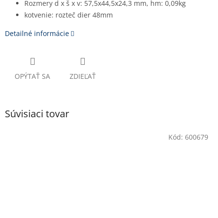
Rozmery d x š x v: 57,5x44,5x24,3 mm, hm: 0,09kg
kotvenie: rozteč dier 48mm
Detailné informácie
OPÝTAŤ SA
ZDIEĽAŤ
Súvisiaci tovar
Kód:
600679