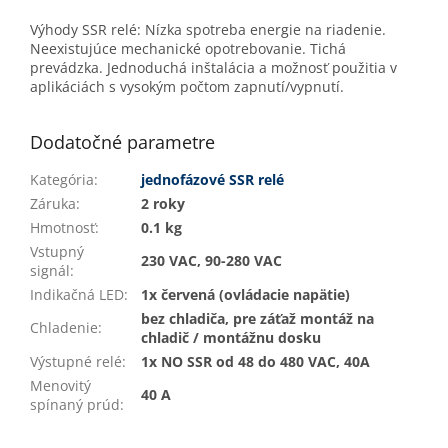
Výhody SSR relé: Nízka spotreba energie na riadenie.
Neexistujúce mechanické opotrebovanie. Tichá
prevádzka. Jednoduchá inštalácia a možnosť použitia v
aplikáciách s vysokým počtom zapnutí/vypnutí.
Dodatočné parametre
Kategória
:
jednofázové SSR relé
Záruka
:
2 roky
Hmotnosť
:
0.1 kg
Vstupný
230 VAC, 90-280 VAC
signál
:
Indikačná LED
:
1x červená (ovládacie napätie)
bez chladiča, pre záťaž montáž na
Chladenie
:
chladič / montážnu dosku
Výstupné relé
:
1x NO SSR od 48 do 480 VAC, 40A
Menovitý
40 A
spínaný prúd
: