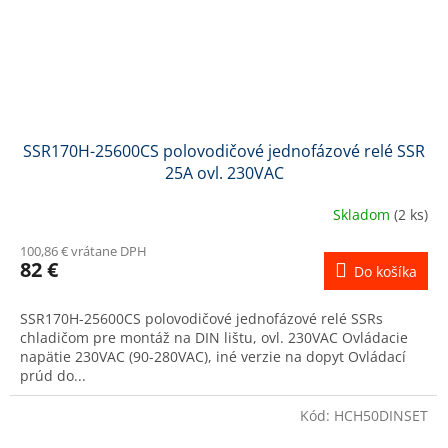
SSR170H-25600CS polovodičové jednofázové relé SSR
25A ovl. 230VAC
Skladom
(2 ks)
100,86 € vrátane DPH
82 €
Do košíka
SSR170H-25600CS polovodičové jednofázové relé SSRs
chladičom pre montáž na DIN lištu, ovl. 230VAC Ovládacie
napätie 230VAC (90-280VAC), iné verzie na dopyt Ovládací
prúd do...
Kód:
HCH50DINSET