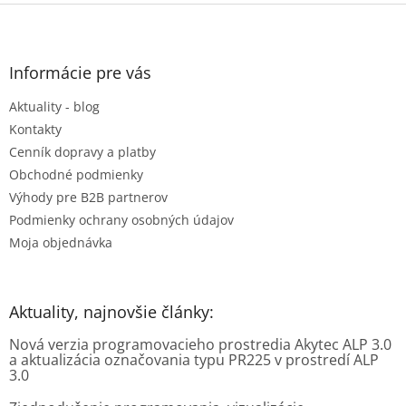
Z
á
p
ä
Informácie pre vás
t
Aktuality - blog
i
e
Kontakty
Cenník dopravy a platby
Obchodné podmienky
Výhody pre B2B partnerov
Podmienky ochrany osobných údajov
Moja objednávka
Aktuality, najnovšie články:
Nová verzia programovacieho prostredia Akytec ALP 3.0
a aktualizácia označovania typu PR225 v prostredí ALP
3.0