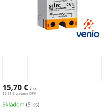
15,70 €
/ ks
19,31 € vrátane DPH
Jednotková
Skladom
(5 ks)
cena: