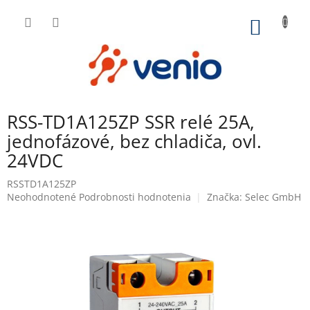
Prejsť
na
NÁKU
obsah
KOŠÍK
RSS-TD1A125ZP SSR relé 25A,
jednofázové, bez chladiča, ovl.
24VDC
RSSTD1A125ZP
Priemerné
Neohodnotené
Podrobnosti hodnotenia
Značka:
Selec GmbH
hodnotenie
produktu
je
0,0
z
5
hviezdičiek.