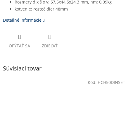
Rozmery d x š x v: 57,5x44,5x24,3 mm, hm: 0,09kg
kotvenie: rozteč dier 48mm
Detailné informácie
OPÝTAŤ SA
ZDIEĽAŤ
Súvisiaci tovar
Kód:
HCH50DINSET