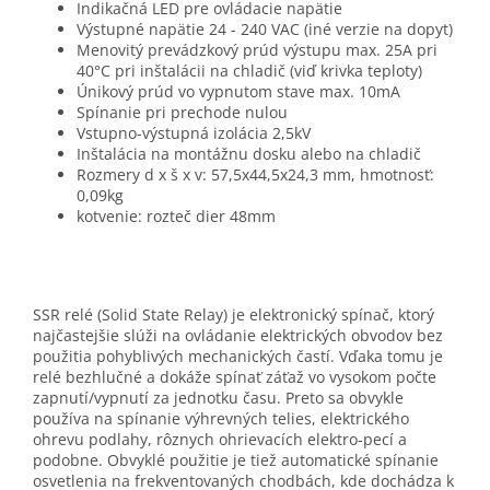
Indikačná LED pre ovládacie napätie
Výstupné napätie 24 - 240 VAC (iné verzie na dopyt)
Menovitý prevádzkový prúd výstupu max. 25A pri
40°C pri inštalácii na chladič (viď krivka teploty)
Únikový prúd vo vypnutom stave max. 10mA
Spínanie pri prechode nulou
Vstupno-výstupná izolácia 2,5kV
Inštalácia na montážnu dosku alebo na chladič
Rozmery d x š x v: 57,5x44,5x24,3 mm, hmotnosť:
0,09kg
kotvenie: rozteč dier 48mm
SSR relé (Solid State Relay) je elektronický spínač, ktorý
najčastejšie slúži na ovládanie elektrických obvodov bez
použitia pohyblivých mechanických častí. Vďaka tomu je
relé bezhlučné a dokáže spínať záťaž vo vysokom počte
zapnutí/vypnutí za jednotku času. Preto sa obvykle
používa na spínanie výhrevných telies, elektrického
ohrevu podlahy, rôznych ohrievacích elektro-pecí a
podobne. Obvyklé použitie je tiež automatické spínanie
osvetlenia na frekventovaných chodbách, kde dochádza k