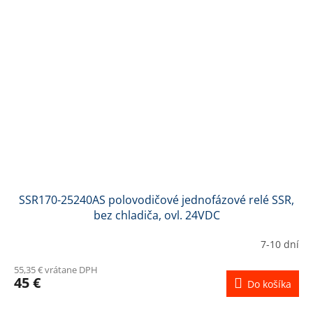
SSR170-25240AS polovodičové jednofázové relé SSR,
bez chladiča, ovl. 24VDC
7-10 dní
55,35 € vrátane DPH
45 €
Do košíka