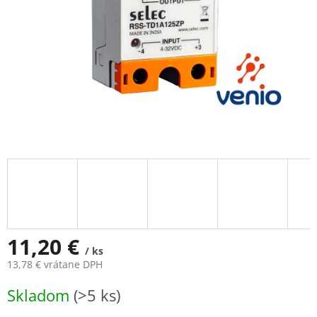
11,20 €
/ ks
13,78 € vrátane DPH
Jednotková
Skladom
(>5 ks)
cena: