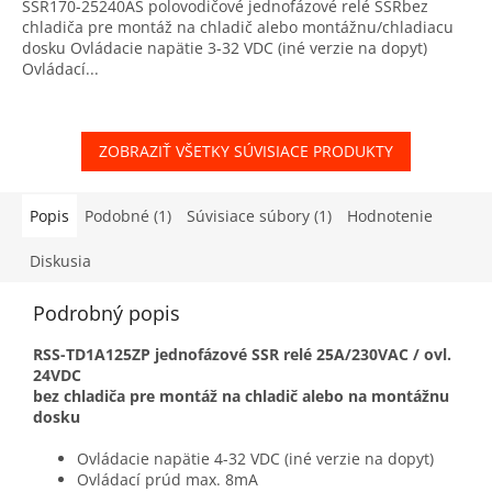
SSR170-25240AS polovodičové jednofázové relé SSRbez
chladiča pre montáž na chladič alebo montážnu/chladiacu
dosku Ovládacie napätie 3-32 VDC (iné verzie na dopyt)
Ovládací...
ZOBRAZIŤ VŠETKY SÚVISIACE PRODUKTY
Popis
Podobné (1)
Súvisiace súbory (1)
Hodnotenie
Diskusia
Podrobný popis
RSS-TD1A125ZP jednofázové SSR relé 25A/230VAC / ovl.
24VDC
bez chladiča pre montáž na chladič alebo na montážnu
dosku
Ovládacie napätie 4-32 VDC (iné verzie na dopyt)
Ovládací prúd max. 8mA