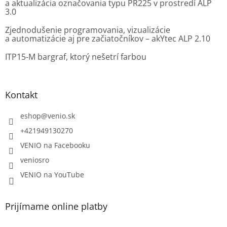
a aktualizácia označovania typu PR225 v prostredí ALP
3.0
Zjednodušenie programovania, vizualizácie
a automatizácie aj pre začiatočníkov – akYtec ALP 2.10
ITP15-M bargraf, ktorý nešetrí farbou
Kontakt
eshop
@
venio.sk
+421949130270
VENIO na Facebooku
veniosro
VENIO na YouTube
Prijímame online platby