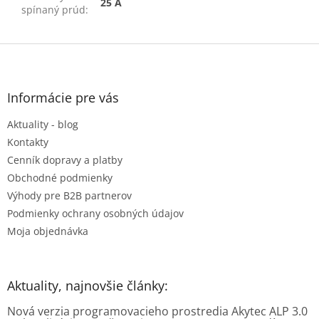
25 A
spínaný prúd
:
Z
á
p
ä
Informácie pre vás
t
Aktuality - blog
i
e
Kontakty
Cenník dopravy a platby
Obchodné podmienky
Výhody pre B2B partnerov
Podmienky ochrany osobných údajov
Moja objednávka
Aktuality, najnovšie články:
Nová verzia programovacieho prostredia Akytec ALP 3.0