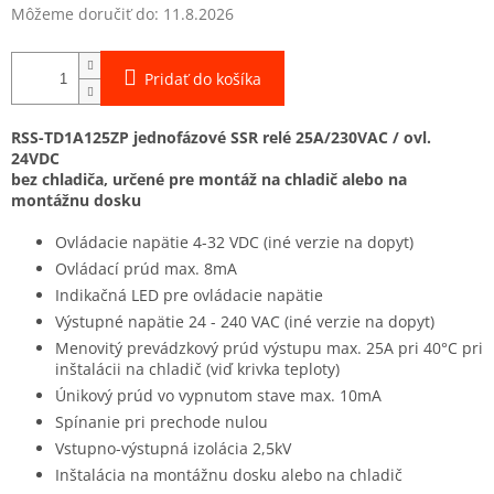
Môžeme doručiť do:
11.8.2026
Pridať do košíka
RSS-TD1A125ZP jednofázové SSR relé 25A/230VAC / ovl.
24VDC
bez chladiča, určené pre montáž na chladič alebo na
montážnu dosku
Ovládacie napätie 4-32 VDC (iné verzie na dopyt)
Ovládací prúd max. 8mA
Indikačná LED pre ovládacie napätie
Výstupné napätie 24 - 240 VAC (iné verzie na dopyt)
Menovitý prevádzkový prúd výstupu max. 25A pri 40°C pri
inštalácii na chladič (viď krivka teploty)
Únikový prúd vo vypnutom stave max. 10mA
Spínanie pri prechode nulou
Vstupno-výstupná izolácia 2,5kV
Inštalácia na montážnu dosku alebo na chladič