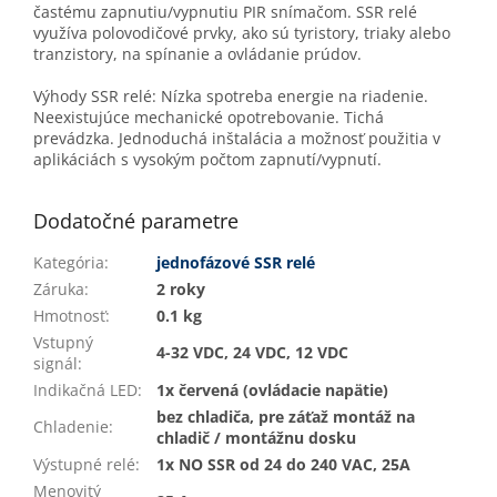
častému zapnutiu/vypnutiu PIR snímačom. SSR relé
využíva polovodičové prvky, ako sú tyristory, triaky alebo
tranzistory, na spínanie a ovládanie prúdov.
Výhody SSR relé: Nízka spotreba energie na riadenie.
Neexistujúce mechanické opotrebovanie. Tichá
prevádzka. Jednoduchá inštalácia a možnosť použitia v
aplikáciách s vysokým počtom zapnutí/vypnutí.
Dodatočné parametre
Kategória
:
jednofázové SSR relé
Záruka
:
2 roky
Hmotnosť
:
0.1 kg
Vstupný
4-32 VDC, 24 VDC, 12 VDC
signál
:
Indikačná LED
:
1x červená (ovládacie napätie)
bez chladiča, pre záťaž montáž na
Chladenie
:
chladič / montážnu dosku
Výstupné relé
:
1x NO SSR od 24 do 240 VAC, 25A
Menovitý