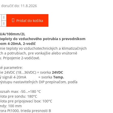
doručiť do:
11.8.2026
Pridať do košíka
UA/100mm/2L
teploty do vzduchového potrubia s prevodníkom
pom 4-20mA, 2-vodič
ie teploty vo vzduchotechnických a klimatizačných
h a potrubiach, pre vonkajšie alebo vnútorné
y. Pripojenie 2-vodičové.
ké parametre:
ie 24VDC (18...36VDC) = svorka
24VDC
ný signál 4-20mA = svorka
Temp.
výstupu nastaviteľných DIP prepínačom, podľa
rozsah max: -50…+180 °C
lota pre sondu: 180°C
lota pre pripojovací box: 100°C
ondy: 100 mm
ora Pt1000, trieda presnosti B