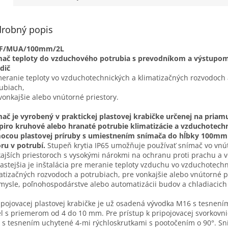
robný popis
F/MUA/100mm/2L
mač teploty do vzduchového potrubia s prevodníkom a výstupo
dič
eranie teploty vo vzduchotechnických a klimatizačných rozvodoch 
ubiach,
vonkajšie alebo vnútorné priestory.
ač je vyrobený v praktickej plastovej krabičke určenej na pria
piro kruhové alebo hranaté potrubie klimatizácie a vzduchotech
ocou plastovej príruby s umiestnením snímača do hĺbky 100mm
ru v potrubí.
Stupeň krytia IP65 umožňuje používať snímač vo vnú
ajších priestoroch s vysokými nárokmi na ochranu proti prachu a 
astejšia je inštalácia pre meranie teploty vzduchu vo vzduchotech
atizačných rozvodoch a potrubiach, pre vonkajšie alebo vnútorné pr
mysle, poľnohospodárstve alebo automatizácii budov a chladiacich
ipojovacej plastovej krabičke je už osadená vývodka M16 s tesnení
l s priemerom od 4 do 10 mm. Pre prístup k pripojovacej svorkovnic
 s tesnením uchytené 4-mi rýchloskrutkami s pootočením o 90°. S