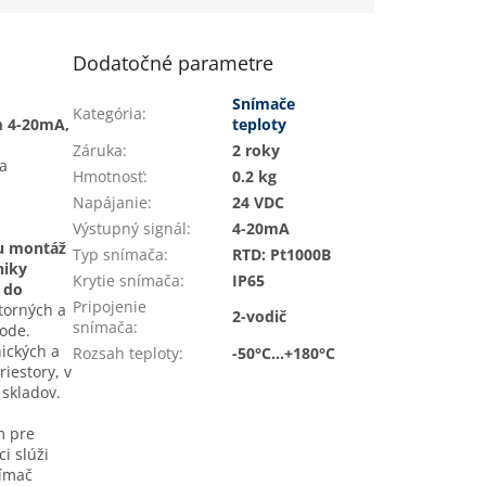
Dodatočné parametre
Snímače
Kategória
:
m 4-20mA,
teploty
Záruka
:
2 roky
a
Hmotnosť
:
0.2 kg
Napájanie
:
24 VDC
Výstupný signál
:
4-20mA
mu montáž
Typ snímača
:
RTD: Pt1000B
niky
Krytie snímača
:
IP65
 do
Pripojenie
torných a
2-vodič
snímača
:
vode.
nických a
Rozsah teploty
:
-50°C...+180°C
iestory, v
 skladov.
m pre
i slúži
nímač