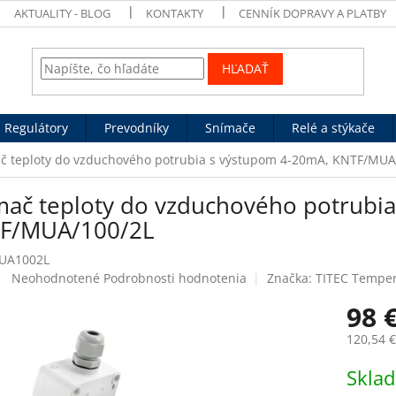
AKTUALITY - BLOG
KONTAKTY
CENNÍK DOPRAVY A PLATBY
HĽADAŤ
Regulátory
Prevodníky
Snímače
Relé a stýkače
č teploty do vzduchového potrubia s výstupom 4-20mA, KNTF/MUA
mač teploty do vzduchového potrubi
F/MUA/100/2L
UA1002L
Priemerné
Neohodnotené
Podrobnosti hodnotenia
Značka:
TITEC Tempe
hodnotenie
98 
produktu
je
120,54 
0,0
z
Jednotk
Skla
5
cena:
hviezdičiek.