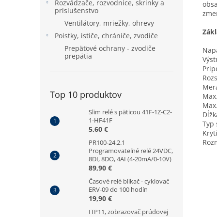
Rozvádzače, rozvodnice, skrinky a
obsa
príslušenstvo
zmen
Ventilátory, mriežky, ohrevy
Zák
Poistky, ističe, chrániče, zvodiče
Prepäťové ochrany - zvodiče
Napá
prepätia
Výs
Prip
Rozs
Mera
Top 10 produktov
Max.
Max.
Slim relé s päticou 41F-1Z-C2-
Dĺžk
1-HF41F
Typ 
5,60 €
Kryt
Roz
PR100-24.2.1
Programovateľné relé 24VDC,
8DI, 8DO, 4AI (4-20mA/0-10V)
89,90 €
Časové relé blikač - cyklovač
ERV-09 do 100 hodín
19,90 €
ITP11, zobrazovač prúdovej