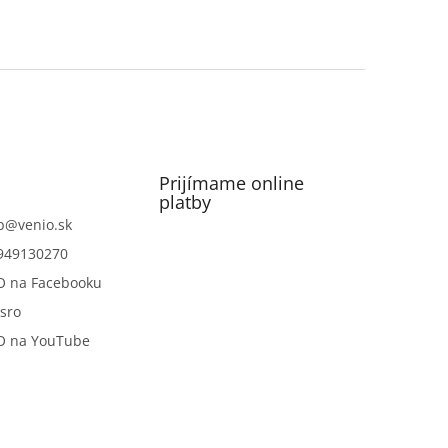
Prijímame online
platby
p
@
venio.sk
949130270
O na Facebooku
sro
O na YouTube