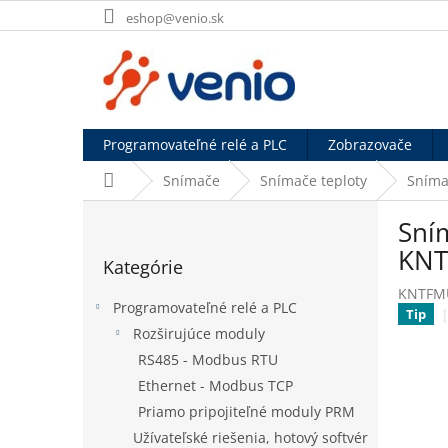
Prejsť
eshop@venio.sk
na
obsah
Programovateľné relé a PLC
Zobrazovače
Domov
Snímače
Snímače teploty
Sníma
B
Sní
o
Preskočiť
č
KNT
Kategórie
kategórie
n
KNTFM
ý
Programovateľné relé a PLC
Tip
p
Rozširujúce moduly
a
RS485 - Modbus RTU
n
e
Ethernet - Modbus TCP
l
Priamo pripojiteľné moduly PRM
Užívateľské riešenia, hotový softvér