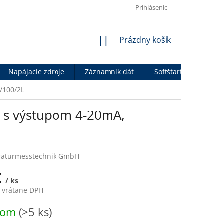
OBCHODNÉ PODMIENKY
VÝHODY PRE B2B PARTNEROV
Prihlásenie
P
NÁKUPNÝ
Prázdny košík
KOŠÍK
Napájacie zdroje
Záznamník dát
Softštartéry
An
/100/2L
a s výstupom 4-20mA,
raturmesstechnik GmbH
€
/ ks
€ vrátane DPH
ová
dom
(>5 ks)