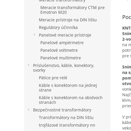
Meracie transformátory CTM pre
Emotron M20
Pod
Meracie prístroje na DIN lištu
Regulátory účinníka
KNT
Sní
Panelové meracie prístroje
2-vo
Panelové ampérmetre
na m
Panelové voltmetre
potr
pre 
Panelové multimetre
Príslušenstvo, káble, konektory,
Sním
svorky
na s
Pätice pre relé
pom
otvo
Káble s konektorom na jednej
vonk
strane
Najč
Káble s konektorom na obidvoch
klim
stranách
prie
Bezpečnostné transformátory
V pr
Transformátory na DIN lištu
kábe
trojfázové transformátory nn
veko