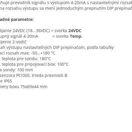
huje prevodník signálu s výstupom 4-20mA s nastaviteľnými rozsa
a rozsahu výstupu sa mení jednoduchým prepnutím DIP prepína
ladné parametre:
janie 24VDC (18...36VDC) = svorka
24VDC
tupný signál 4-20mA = svorka
Temp.
ojenie 2-vodič
ah výstupu nastaviteľných DIP prepínačom, podľa tabuľky
cí rozsah max: -50…+180 °C
 teplota pre sondu: 180°C
 teplota pre pripojovací box: 100°C
a sondy: 100 mm
senzora Pt1000, trieda presnosti B
ie IP65
mery boxu 75x69x44 mm