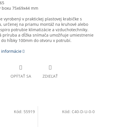
P65
 boxu 75x69x44 mm
e vyrobený v praktickej plastovej krabičke s
u, určenej na priamu montáž na kruhové alebo
spiro potrubie klimatizácie a vzduchotechniky.
 príruba a dĺžka snímača umožňuje umiestnenie
 do hĺbky 100mm do otvoru v potrubí.
 informácie
OPÝTAŤ SA
ZDIEĽAŤ
Kód:
55919
Kód:
C40-D-U-0-0