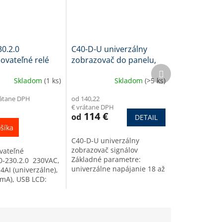
0.2.0
C40-D-U univerzálny
vateľné relé
zobrazovač do panelu,
Ďalší
8DI, 8DO, 4AI,
96x48 mm
produkt
Skladom
(1 ks)
Skladom
(>5 ks)
USB
rátane DPH
od 140,22
€ vrátane DPH
114 €
od
DETAIL
šíka
C40-D-U univerzálny
zobrazovač signálov
vateľné
Základné parametre:
0-230.2.0 230VAC,
univerzálne napájanie 18 až
4AI (univerzálne),
265 VAC/VDC univerzálny
mA), USB LCD:
vstup pre meraný signál
ov, RTC
(rozsah - viď detailný
ateľné relé PR200
popis)...
álne riadiace...