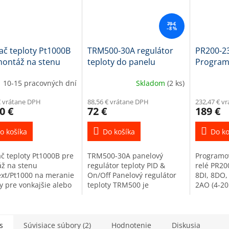
79 €
–8 %
ač teploty Pt1000B
TRM500-30A regulátor
PR200-23
montáž na stenu
teploty do panelu
Programo
ext/Pt1000
230VAC, 
10-15 pracovných dní
Skladom
(2 ks)
2AOmA, 
€ vrátane DPH
88,56 € vrátane DPH
232,47 € v
0 €
72 €
189 €
o košíka
Do košíka
Do ko
č teploty Pt1000B pre
TRM500-30A panelový
Programo
ž na stenu
regulátor teploty PID &
relé PR20
xt/Pt1000 na meranie
On/Off Panelový regulátor
8DI, 8DO, 
y pre vonkajšie alebo
teploty TRM500 je
2AO (4-20
rné priestory.
jednokanálový regulátor s
2x16 znak
dné parametre: Typ
univerzálnym vstupom. Ako
Programov
a...
vstupný signál slúžia
je univerz
odporové...
s
Súvisiace súbory (2)
Hodnotenie
Diskusia