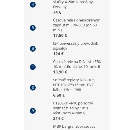
slučky 4-20mA, pasívny,
červený
74 €
Časové relé s oneskoreným
zapnutím ERV-60D (do 60
min.)
17,50 €
I3P univerzálny prevodník
signálov
124 €
Časové relé na DIN lištu ERX-
10, multifunkčné, 10 funkcií
13,90 €
Snímač teploty NTC-105,
NTC10k Ø5x15mm, PVC
kábel 1,5m, IP68
6,50 €
PT20E-01-4-10 ponorný
snímač hladiny 1m s
výstupom 4-20mA
214 €
MBR bargraf zobrazovač