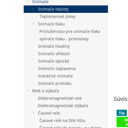
Snímače
Snímače teploty
Teplomerové jímky
Snímače tlaku
Príslušenstvo pre snímače tlaku
spínače tlaku - presostaty
Snímače hladiny
Snímače vlhkosti
Snímače optické
Snímače zaplavenia
Indukčné snímače
Snímače prietoku
Relé a stýkače
Súvis
Elektromagnetické relé
Elektromagnetické stýkače
Tip
Časové relé
O
Časové relé na DIN lištu
p
Časové relé do panelu, na dvere