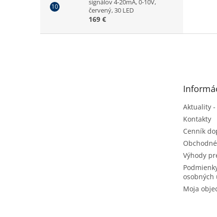
signálov 4-20mA, 0-10V,
červený, 30 LED
169 €
Z
á
p
ä
t
Informác
i
e
Aktuality -
Kontakty
Cenník do
Obchodné
Výhody pr
Podmienky
osobných 
Moja obje