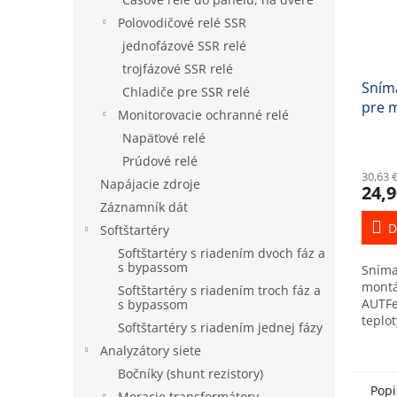
Polovodičové relé SSR
jednofázové SSR relé
trojfázové SSR relé
Sním
Chladiče pre SSR relé
pre 
Monitorovacie ochranné relé
AUTF
Napäťové relé
Prúdové relé
30,63 
Napájacie zdroje
24,9
Záznamník dát
D
Softštartéry
Softštartéry s riadením dvoch fáz a
s bypassom
Sníma
montá
Softštartéry s riadením troch fáz a
AUTFe
s bypassom
teplot
Softštartéry s riadením jednej fázy
vnúto
Analyzátory siete
Zákla
senzor
Bočníky (shunt rezistory)
Popi
Meracie transformátory