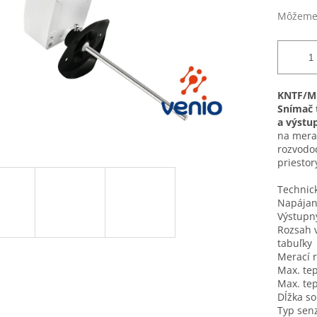
Môžeme 
KNTF/M
Snímač 
a výstu
na meran
rozvodoc
priestor
Technic
Napájan
Výstup
Rozsah 
tabuľky
Merací 
Max. tep
Max. tep
Dĺžka s
Typ senz