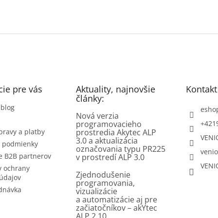
ie pre vás
Aktuality, najnovšie
Kontakt
články:
 blog
esho
Nová verzia
programovacieho
+421
pravy a platby
prostredia Akytec ALP
VENI
3.0 a aktualizácia
 podmienky
označovania typu PR225
venio
e B2B partnerov
v prostredí ALP 3.0
VENI
 ochrany
Zjednodušenie
údajov
programovania,
dnávka
vizualizácie
a automatizácie aj pre
začiatočníkov – akYtec
ALP 2.10