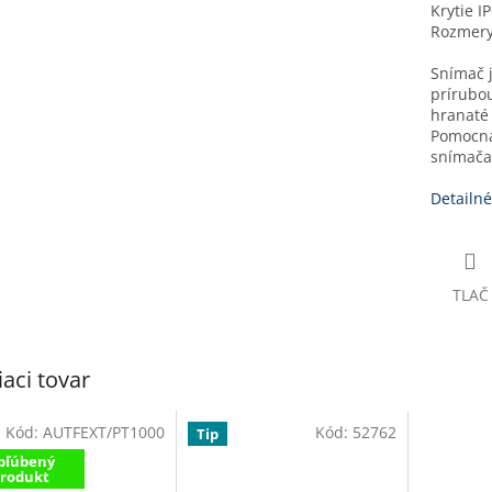
Krytie I
Rozmery
Snímač j
prírubo
hranaté 
Pomocná
snímača
Detailné
TLAČ
iaci tovar
Kód:
AUTFEXT/PT1000
Kód:
52762
Tip
bľúbený
rodukt