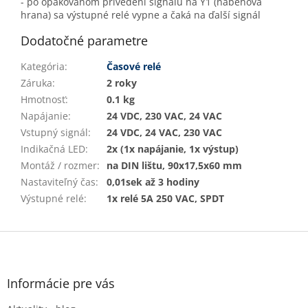
- po opakovanom privedení signálu na Y1 (nábehová
hrana) sa výstupné relé vypne a čaká na ďalší signál
Dodatočné parametre
Kategória
:
Časové relé
Záruka
:
2 roky
Hmotnosť
:
0.1 kg
Napájanie
:
24 VDC, 230 VAC, 24 VAC
Vstupný signál
:
24 VDC, 24 VAC, 230 VAC
Indikačná LED
:
2x (1x napájanie, 1x výstup)
Montáž / rozmer
:
na DIN lištu, 90x17,5x60 mm
Nastaviteľný čas
:
0,01sek až 3 hodiny
Výstupné relé
:
1x relé 5A 250 VAC, SPDT
Z
á
p
ä
Informácie pre vás
t