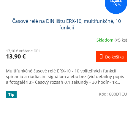
16,40 €
–15 %
Časové relé na DIN lištu ERX-10, multifunkčné, 10
funkcií
Skladom
(>5 ks)
17,10 € vrátane DPH
13,90 €
Do košíka
Multifunkčné časové relé ERX-10 - 10 voliteľných funkcií
spínania a riadiacim signálom alebo bez (viď detailný popis
a fotogalériu)- Časový rozsah 0,1 sekundy - 30 hodín- 1x...
Kód:
600DTCU
Tip