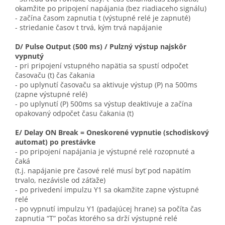
okamžite po pripojení napájania (bez riadiaceho signálu)
- začína časom zapnutia t (výstupné relé je zapnuté)
- striedanie časov t trvá, kým trvá napájanie
D/ Pulse Output (500 ms) / Pulzný výstup najskôr
vypnutý
- pri pripojení vstupného napätia sa spustí odpočet
časovaču (t) čas čakania
- po uplynutí časovaču sa aktivuje výstup (P) na 500ms
(zapne výstupné relé)
- po uplynutí (P) 500ms sa výstup deaktivuje a začína
opakovaný odpočet času čakania (t)
E/ Delay ON Break = Oneskorené vypnutie (schodiskový
automat) po prestávke
- po pripojení napájania je výstupné relé rozopnuté a
čaká
(t.j. napájanie pre časové relé musí byť pod napätím
trvalo, nezávisle od záťaže)
- po privedení impulzu Y1 sa okamžite zapne výstupné
relé
- po vypnutí impulzu Y1 (padajúcej hrane) sa počíta čas
zapnutia “T” počas ktorého sa drží výstupné relé