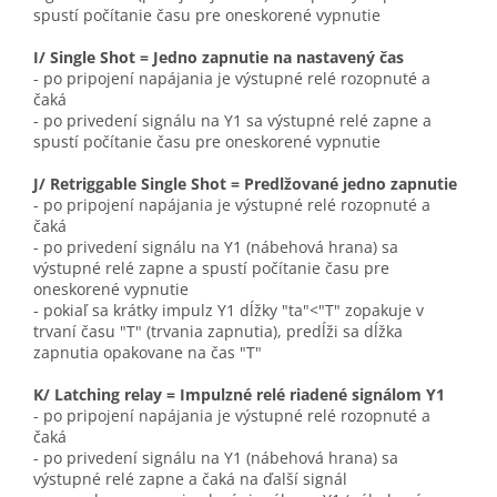
spustí počítanie času pre oneskorené vypnutie
I/ Single Shot = Jedno zapnutie na nastavený čas
- po pripojení napájania je výstupné relé rozopnuté a
čaká
- po privedení signálu na Y1 sa výstupné relé zapne a
spustí počítanie času pre oneskorené vypnutie
J/ Retriggable Single Shot = Predlžované jedno zapnutie
- po pripojení napájania je výstupné relé rozopnuté a
čaká
- po privedení signálu na Y1 (nábehová hrana) sa
výstupné relé zapne a spustí počítanie času pre
oneskorené vypnutie
- pokiaľ sa krátky impulz Y1 dĺžky "ta"<"T" zopakuje v
trvaní času "T" (trvania zapnutia), predĺži sa dĺžka
zapnutia opakovane na čas "T"
K/ Latching relay = Impulzné relé riadené signálom Y1
- po pripojení napájania je výstupné relé rozopnuté a
čaká
- po privedení signálu na Y1 (nábehová hrana) sa
výstupné relé zapne a čaká na ďalší signál