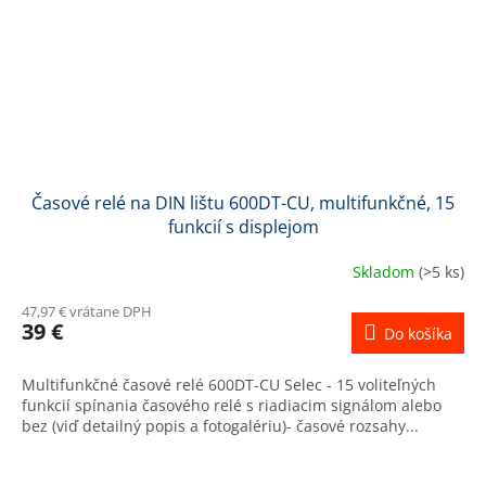
Časové relé na DIN lištu 600DT-CU, multifunkčné, 15
funkcií s displejom
Skladom
(>5 ks)
47,97 € vrátane DPH
39 €
Do košíka
Multifunkčné časové relé 600DT-CU Selec - 15 voliteľných
funkcií spínania časového relé s riadiacim signálom alebo
bez (viď detailný popis a fotogalériu)- časové rozsahy...