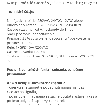
K/ Impulzné relé riadené signálom Y1 = Latching relay (K)
Technické údaje:
Napájacie napätie: 230VAC, 24VDC, 12VDC alebo
ľubovoľné v rozsahu: 20...240V AC/DC (50/60Hz)
Časové rozsahy: - od 0,1 sekundy do 3 hodín
Smer počítania: odpočítavanie
Presnosť: ±5 % zo zvoleného rozosahu / opakovateľná
presnosť ± 0,5%
Relé: 1x SPDT 5A@250VAC
Čas resetovania: 100 ms
Teplota: Prevádzková: 0 až 50 °C, Skladovanie: -20 až 75
°C
Popis 13 voliteľných funkcií spínania, označené
písmenami:
A/ ON Delay = Oneskorené zapnutie
- oneskorené zapnutie po zapnutí napájania (bez
riadiaceho signálu),
- po pripojení napájania sa začne počítať nastavený čas a
po jeho uplynutí zapne výstupné relé