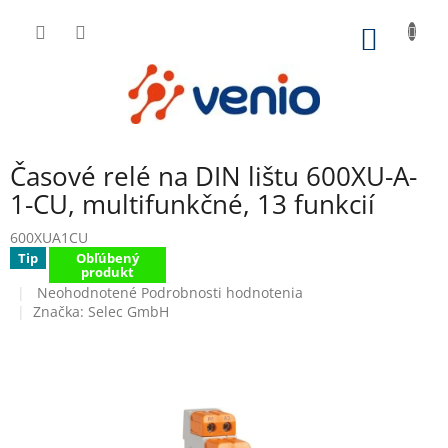
Prejsť
na
NÁKU
obsah
KOŠÍK
Časové relé na DIN lištu 600XU-A-
1-CU, multifunkčné, 13 funkcií
600XUA1CU
Tip
Obľúbený
produkt
Priemerné
Neohodnotené
Podrobnosti hodnotenia
hodnotenie
Značka:
Selec GmbH
produktu
je
0,0
z
5
hviezdičiek.