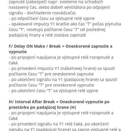
zapnuté (zabezpečí napr. svietenie na schodoch
nastavený čas, alebo dobeh ventilátora po odpojení
signálu - dochladenie rozvádzača)
- po odpočítaní času sa výstupné relé vypne
- opakované impulzy Y1 kratšie ako čas “T” počas plynutia
času “T”, resetujú počítanie času “T” od poslednej
padajúcej hrany a relé zostáva zapnuté
F/ Delay ON Make / Break = Oneskorené zapnutie a
vypnutie
- po pripojení napájania je výstupné relé rozopnuté a
čaká
- po privedení impulzu Y1 (nábehovej hrane) sa spustí
počítanie času “T” pre oneskorené zapnutie
- po ukončení signálu na Y1 (padajúcej hrane) sa spustí
počítanie času "T" pre oneskorené vypnutie
- po ukončení času “T” sa výstupné relé vypne
H/ Interval After Break = Oneskorené vypnutie po
prestávke po padajúcej hrane (H)
- po pripojení napájania je výstupné relé rozopnuté a
čaká
- po privedení signálu na Y1 relé čaká, po ukončení
signálu na Y1 (padajúcej hrane) sa zapne výstupné relé a