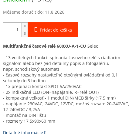
Môžeme doručiť do:
11.8.2026
Pridať do košíka
Multifunkčné časové relé
600XU-A-1-CU
Selec
- 13 voliteľných funkcií spínania časového relé s riadiacim
signálom alebo bez (viď detailný popis a fotogalériu,
napr. schodiskový automat)
- časové rozsahy nastaviteľné otočnými ovládačmi od 0,1
sekundy do 3 hodínn
- 1x prepínací kontakt SPDT 5A/250VAC
- 2x indikačná LED (ON=napájanie, R=relé OUT)
- kompaktná veľkosť - 1 modul DIN/MCB šírky (17,5 mm)
- napájanie 230VAC, 24VDC, 12VDC, možný rozsah: 20-240VAC,
12-240VDC / 3,2VA
- montáž na DIN lištu
- rozmery 17,5x90x60 mm
Detailné informácie