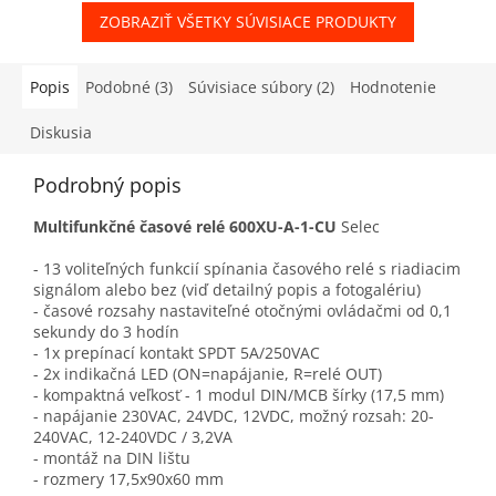
ZOBRAZIŤ VŠETKY SÚVISIACE PRODUKTY
Popis
Podobné (3)
Súvisiace súbory (2)
Hodnotenie
Diskusia
Podrobný popis
Multifunkčné časové relé
600XU-A-1-CU
Selec
- 13 voliteľných funkcií spínania časového relé s riadiacim
signálom alebo bez (viď detailný popis a fotogalériu)
- časové rozsahy nastaviteľné otočnými ovládačmi od 0,1
sekundy do 3 hodín
- 1x prepínací kontakt SPDT 5A/250VAC
- 2x indikačná LED (ON=napájanie, R=relé OUT)
- kompaktná veľkosť - 1 modul DIN/MCB šírky (17,5 mm)
- napájanie 230VAC, 24VDC, 12VDC, možný rozsah: 20-
240VAC, 12-240VDC / 3,2VA
- montáž na DIN lištu
- rozmery 17,5x90x60 mm