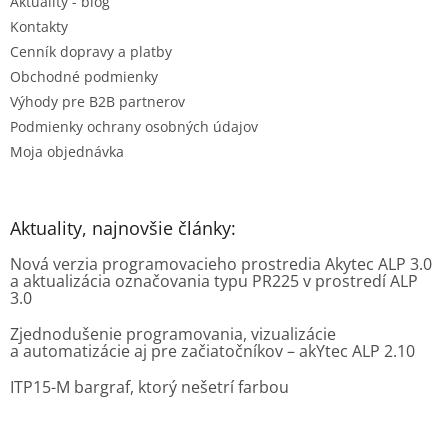
Aktuality - blog
i
e
Kontakty
Cenník dopravy a platby
Obchodné podmienky
Výhody pre B2B partnerov
Podmienky ochrany osobných údajov
Moja objednávka
Aktuality, najnovšie články:
Nová verzia programovacieho prostredia Akytec ALP 3.0
a aktualizácia označovania typu PR225 v prostredí ALP
3.0
Zjednodušenie programovania, vizualizácie
a automatizácie aj pre začiatočníkov – akYtec ALP 2.10
ITP15-M bargraf, ktorý nešetrí farbou