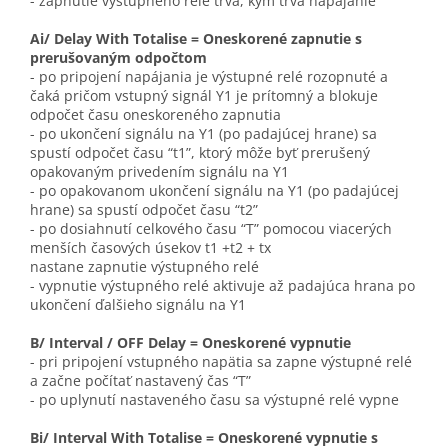
- zapnutie výstupného relé trvá, kým trvá napájanie
Ai/ Delay With Totalise = Oneskorené zapnutie s
prerušovaným odpočtom
- po pripojení napájania je výstupné relé rozopnuté a
čaká pričom vstupný signál Y1 je prítomný a blokuje
odpočet času oneskoreného zapnutia
- po ukončení signálu na Y1 (po padajúcej hrane) sa
spustí odpočet času “t1”, ktorý môže byť prerušený
opakovaným privedením signálu na Y1
- po opakovanom ukončení signálu na Y1 (po padajúcej
hrane) sa spustí odpočet času “t2”
- po dosiahnutí celkového času “T” pomocou viacerých
menších časových úsekov t1 +t2 + tx
nastane zapnutie výstupného relé
- vypnutie výstupného relé aktivuje až padajúca hrana po
ukončení ďalšieho signálu na Y1
B/ Interval / OFF Delay = Oneskorené vypnutie
- pri pripojení vstupného napätia sa zapne výstupné relé
a začne počítať nastavený čas “T”
- po uplynutí nastaveného času sa výstupné relé vypne
Bi/ Interval With Totalise = Oneskorené vypnutie s