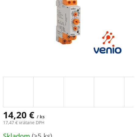
14,20 €
/ ks
17,47 € vrátane DPH
Jednotková
Skladom
(>5 ks)
cena: