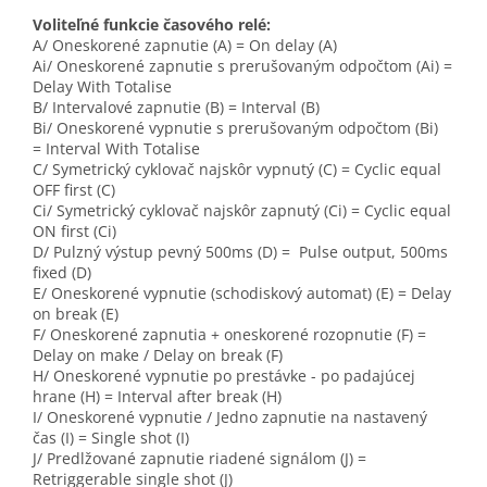
Voliteľné funkcie časového relé:
A/ Oneskorené zapnutie (A) = On delay (A)
Ai/ Oneskorené zapnutie s prerušovaným odpočtom (Ai) =
Delay With Totalise
B/ Intervalové zapnutie (B) = Interval (B)
Bi/ Oneskorené vypnutie s prerušovaným odpočtom (Bi)
= Interval With Totalise
C/ Symetrický cyklovač najskôr vypnutý (C) = Cyclic equal
OFF first (C)
Ci/ Symetrický cyklovač najskôr zapnutý (Ci) =
Cyclic equal
ON first (Ci)
D/ Pulzný výstup pevný 500ms (D) =
Pulse output, 500ms
fixed (D)
E/ Oneskorené vypnutie (schodiskový automat) (E) = Delay
on break (E)
F/ Oneskorené zapnutia + oneskorené rozopnutie (F) =
Delay on make / Delay on break (F)
H/ Oneskorené vypnutie po prestávke - po padajúcej
hrane (H) = Interval after break (H)
I/ Oneskorené vypnutie / Jedno zapnutie na nastavený
čas (I) = Single shot (I)
J/ Predlžované zapnutie riadené signálom (J) =
Retriggerable single shot (J)