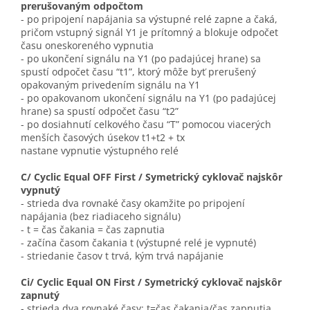
prerušovaným odpočtom
- po pripojení napájania sa výstupné relé zapne a čaká,
pričom vstupný signál Y1 je prítomný a blokuje odpočet
času oneskoreného vypnutia
- po ukončení signálu na Y1 (po padajúcej hrane) sa
spustí odpočet času “t1”, ktorý môže byť prerušený
opakovaným privedením signálu na Y1
- po opakovanom ukončení signálu na Y1 (po padajúcej
hrane) sa spustí odpočet času “t2”
- po dosiahnutí celkového času “T” pomocou viacerých
menších časových úsekov t1+t2 + tx
nastane vypnutie výstupného relé
C/ Cyclic Equal OFF First / Symetrický cyklovač najskôr
vypnutý
- strieda dva rovnaké časy okamžite po pripojení
napájania (bez riadiaceho signálu)
- t = čas čakania = čas zapnutia
- začína časom čakania t (výstupné relé je vypnuté)
- striedanie časov t trvá, kým trvá napájanie
Ci/ Cyclic Equal ON First / Symetrický cyklovač najskôr
zapnutý
- strieda dva rovnaké časy: t=čas čakania/čas zapnutia,