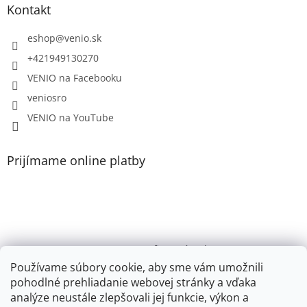
Kontakt
eshop
@
venio.sk
+421949130270
VENIO na Facebooku
veniosro
VENIO na YouTube
Prijímame online platby
VENIO, s.r.o. - firemný web /
Videonávody YouTube k PR200, PR100, PR110, PR102
Používame súbory cookie, aby sme vám umožnili
pohodlné prehliadanie webovej stránky a vďaka
Youtube VENIO
analýze neustále zlepšovali jej funkcie, výkon a