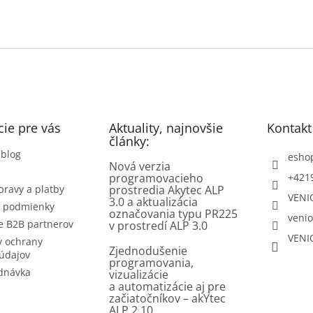
ie pre vás
Aktuality, najnovšie
Kontakt
články:
 blog
esho
Nová verzia
programovacieho
+421
pravy a platby
prostredia Akytec ALP
VENI
3.0 a aktualizácia
 podmienky
označovania typu PR225
venio
e B2B partnerov
v prostredí ALP 3.0
VENI
 ochrany
Zjednodušenie
údajov
programovania,
dnávka
vizualizácie
a automatizácie aj pre
začiatočníkov – akYtec
ALP 2.10