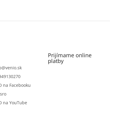
Prijímame online
platby
p
@
venio.sk
949130270
O na Facebooku
sro
O na YouTube