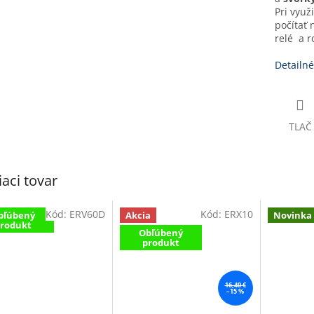
Pri využ
počítať 
relé a r
Detailné
TLAČ
iaci tovar
Kód:
ERV60D
Kód:
ERX10
bľúbený
Akcia
Novinka
rodukt
Obľúbený
produkt
16,40 €
–15 %