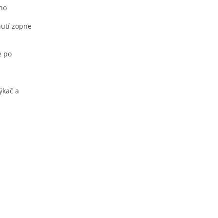
ho
nutí zopne
e po
ýkač a