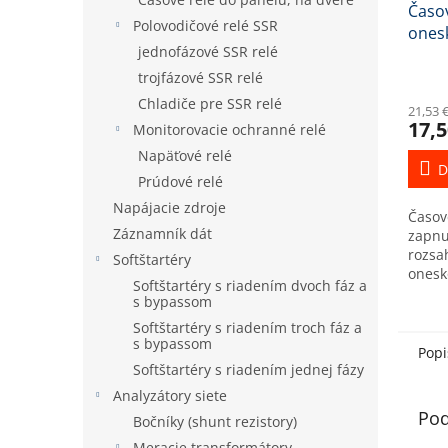
Časov
Polovodičové relé SSR
ones
jednofázové SSR relé
ERV-6
trojfázové SSR relé
Chladiče pre SSR relé
21,53 
17,5
Monitorovacie ochranné relé
Napäťové relé
D
Prúdové relé
Napájacie zdroje
Časov
Záznamník dát
zapnu
rozsa
Softštartéry
onesk
Softštartéry s riadením dvoch fáz a
(príť
s bypassom
nasta
Softštartéry s riadením troch fáz a
napáj
s bypassom
signálu
Popi
Softštartéry s riadením jednej fázy
Analyzátory siete
Pod
Bočníky (shunt rezistory)
Meracie transformátory