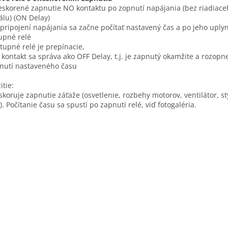
eskorené zapnutie NO kontaktu po zopnutí napájania (bez riadiace
álu) (ON Delay)
 pripojení napájania sa začne počítať nastavený čas a po jeho uply
upné relé
stupné relé je prepínacie,
 kontakt sa správa ako OFF Delay, t.j. je zapnutý okamžite a rozopn
nutí nastaveného času
itie:
koruje zapnutie záťaže (osvetlenie, rozbehy motorov, ventilátor, st
). Počítanie času sa spustí po zapnutí relé, viď fotogaléria.