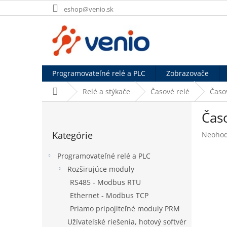
Prejsť
eshop@venio.sk
na
obsah
Programovateľné relé a PLC
Zobrazovače
Domov
Relé a stýkače
Časové relé
Časo
B
Čas
o
Preskočiť
č
Kategórie
Prieme
Neohod
kategórie
n
hodnot
ý
produk
Programovateľné relé a PLC
p
je
Rozširujúce moduly
a
0,0
RS485 - Modbus RTU
z
n
5
e
Ethernet - Modbus TCP
hviezdi
l
Priamo pripojiteľné moduly PRM
Užívateľské riešenia, hotový softvér