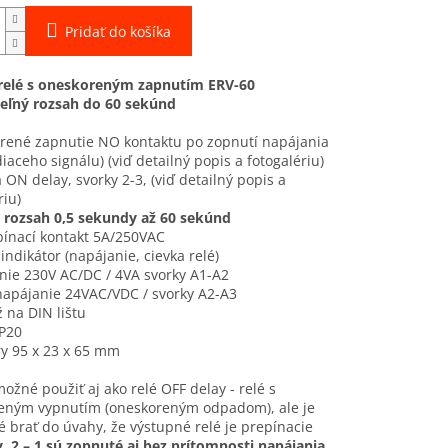
Pridať do košíka
relé s oneskoreným zapnutím ERV-60
teľný rozsah do 60 sekúnd
orené zapnutie NO kontaktu po zopnutí napájania
diaceho signálu) (viď detailný popis a fotogalériu)
a ON delay, svorky 2-3, (viď detailný popis a
riu)
ý rozsah 0,5 sekundy až 60 sekúnd
pínací kontakt 5A/250VAC
 indikátor (napájanie, cievka relé)
nie 230V AC/DC / 4VA svorky A1-A2
napájanie 24VAC/VDC / svorky A2-A3
 na DIN lištu
IP20
y 95 x 23 x 65 mm
možné použiť aj ako relé OFF delay - relé s
eným vypnutím (oneskoreným odpadom), ale je
 brať do úvahy, že výstupné relé je prepínacie
 2 – 1 sú zopnuté aj bez prítomnosti napájania.