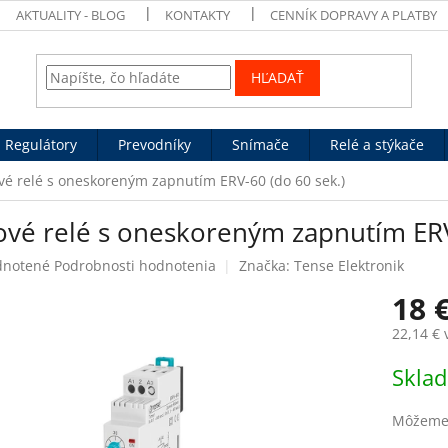
AKTUALITY - BLOG
KONTAKTY
CENNÍK DOPRAVY A PLATBY
HĽADAŤ
Regulátory
Prevodníky
Snímače
Relé a stýkače
vé relé s oneskoreným zapnutím ERV-60 (do 60 sek.)
ové relé s oneskoreným zapnutím ERV
rné
notené
Podrobnosti hodnotenia
Značka:
Tense Elektronik
enie
18 
tu
22,14 €
Jednotk
Skla
cena:
čiek.
Môžeme 