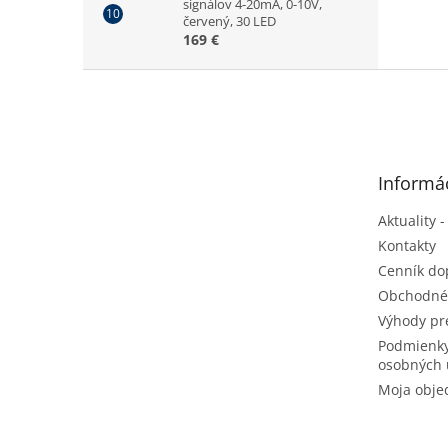
signálov 4-20mA, 0-10V,
červený, 30 LED
169 €
Z
á
p
ä
t
Informác
i
e
Aktuality -
Kontakty
Cenník do
Obchodné
Výhody pr
Podmienky
osobných 
Moja obje