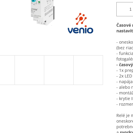
Časové 
nastavi
- onesk
(bez ria
- funkci
fotogalé
- časov
- 1x pre
- 2x LED
- napája
- alebo 
- montáž
- krytie 
- rozmer
Relé je 
oneskor
potrebné
a
svorky