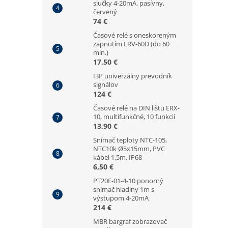
slučky 4-20mA, pasívny,
červený
74 €
Časové relé s oneskoreným
zapnutím ERV-60D (do 60
min.)
17,50 €
I3P univerzálny prevodník
signálov
124 €
Časové relé na DIN lištu ERX-
10, multifunkčné, 10 funkcií
13,90 €
Snímač teploty NTC-105,
NTC10k Ø5x15mm, PVC
kábel 1,5m, IP68
6,50 €
PT20E-01-4-10 ponorný
snímač hladiny 1m s
výstupom 4-20mA
214 €
MBR bargraf zobrazovač