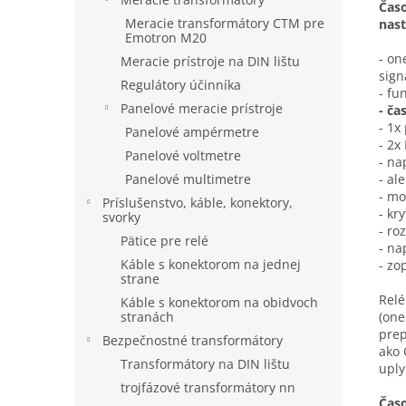
Čas
Meracie transformátory CTM pre
nast
Emotron M20
- on
Meracie prístroje na DIN lištu
sign
Regulátory účinníka
- fu
Panelové meracie prístroje
- ča
- 1x
Panelové ampérmetre
- 2x
Panelové voltmetre
- na
Panelové multimetre
- al
- mo
Príslušenstvo, káble, konektory,
- kry
svorky
- ro
Pätice pre relé
- na
Káble s konektorom na jednej
- zo
strane
Relé
Káble s konektorom na obidvoch
stranách
(one
prep
Bezpečnostné transformátory
ako 
Transformátory na DIN lištu
uply
trojfázové transformátory nn
Časo