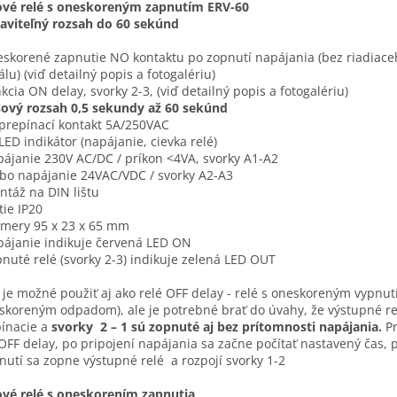
ové relé s oneskoreným zapnutím ERV-60
aviteľný rozsah do 60 sekúnd
eskorené zapnutie NO kontaktu po zopnutí napájania (bez riadiace
álu) (viď detailný popis a fotogalériu)
nkcia ON delay, svorky 2-3, (viď detailný popis a fotogalériu)
sový rozsah 0,5 sekundy až 60 sekúnd
 prepínací kontakt 5A/250VAC
 LED indikátor (napájanie, cievka relé)
pájanie 230V AC/DC / príkon <4VA, svorky A1-A2
ebo napájanie 24VAC/VDC / svorky A2-A3
ntáž na DIN lištu
tie IP20
zmery 95 x 23 x 65 mm
pájanie indikuje červená LED ON
pnuté relé (svorky 2-3) indikuje zelená LED OUT
 je možné použiť aj ako relé OFF delay - relé s oneskoreným vypnu
skoreným odpadom), ale je potrebné brať do úvahy, že výstupné re
ínacie a
svorky 2 – 1 sú zopnuté aj bez prítomnosti napájania.
Pr
OFF delay, po pripojení napájania sa začne počítať nastavený čas, 
nutí sa zopne výstupné relé a rozpojí svorky 1-2
vé relé s oneskorením zapnutia