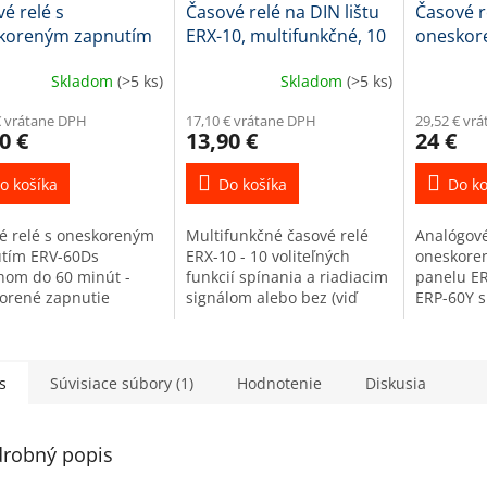
é relé s
Časové relé na DIN lištu
Časové r
koreným zapnutím
ERX-10, multifunkčné, 10
oneskor
0D (do 60 min.)
funkcií
ERP-60Y,
Skladom
(>5 ks)
Skladom
(>5 ks)
do pane
€ vrátane DPH
17,10 € vrátane DPH
29,52 € vr
0 €
13,90 €
24 €
o košíka
Do košíka
Do ko
é relé s oneskoreným
Multifunkčné časové relé
Analógové
tím ERV-60Ds
ERX-10 - 10 voliteľných
oneskore
hom do 60 minút -
funkcií spínania a riadiacim
panelu ER
orené zapnutie
signálom alebo bez (viď
ERP-60Y 
ah) NO kontaktu o
detailný popis a
zapnutia 
vený čas po zapnutí
fotogalériu)- Časový rozsah
otočným 
ania (bez riadiaceho
0,1 sekundy - 30 hodín- 1x...
stupnicou
) -...
(ON...
s
Súvisiace súbory (1)
Hodnotenie
Diskusia
robný popis