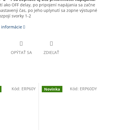
ití ako OFF delay, po pripojení napájania sa začne
nastavený čas, po jeho uplynutí sa zopne výstupné
ozpojí svorky 1-2
 informácie
OPÝTAŤ SA
ZDIEĽAŤ
Kód:
ERP60Y
Kód:
ERP60DY
Novinka