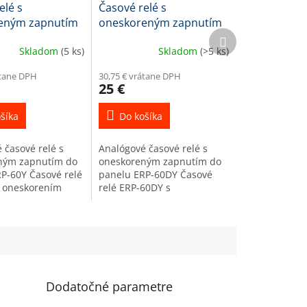
elé s
Časové relé s
eným zapnutím
oneskoreným zapnutím
Ďalší
 do 60 sekúnd,
ERP-60DY, do 60 minút,
produkt
Skladom
(5 ks)
Skladom
(>5 ks)
lu
do panelu
átane DPH
30,75 € vrátane DPH
25 €
šíka
Do košíka
 časové relé s
Analógové časové relé s
ným zapnutím do
oneskoreným zapnutím do
P-60Y Časové relé
panelu ERP-60DY Časové
s oneskorením
relé ERP-60DY s
nastaviteľné
oneskorením zapnutia
ovládačom so
nastaviteľné otočným
 do 60 sekúnd.
ovládačom so stupnicou do
60 minút. (ON...
Dodatočné parametre