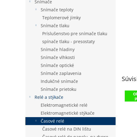
Snímače
Snímače teploty
Teplomerové jímky
Snímače tlaku
Príslušenstvo pre snímače tlaku
spínače tlaku - presostaty
Snímače hladiny
Snímače vlhkosti
Snímače optické
Snímače zaplavenia
Súvis
Indukčné snímače
Snímače prietoku
O
Relé a stýkače
p
Elektromagnetické relé
Elektromagnetické stýkače
Časové relé
Časové relé na DIN lištu
Časové relé do panelu, na dvere