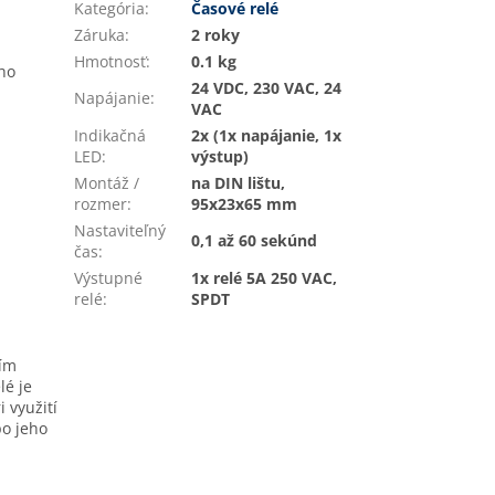
Kategória
:
Časové relé
Záruka
:
2 roky
Hmotnosť
:
0.1 kg
ho
24 VDC, 230 VAC, 24
Napájanie
:
VAC
Indikačná
2x (1x napájanie, 1x
LED
:
výstup)
Montáž /
na DIN lištu,
rozmer
:
95x23x65 mm
Nastaviteľný
0,1 až 60 sekúnd
čas
:
Výstupné
1x relé 5A 250 VAC,
relé
:
SPDT
tím
lé je
i využití
po jeho