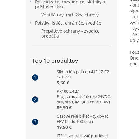
Rozvádzače, rozvodnice, skrinky a
- on
príslušenstvo
sign
Ventilátory, mriežky, ohrevy
- po
výst
Poistky, ističe, chrániče, zvodiče
- vý
Prepäťové ochrany - zvodiče
- NC
prepätia
uply
Použ
Ones
Top 10 produktov
pod.
Slim relé s päticou 41F-1Z-C2-
1-HF41F
5,60 €
PR100-24.2.1
Programovateľné relé 24VDC,
8DI, 8DO, 4AI (4-20mA/0-10V)
89,90 €
Časové relé blikač - cyklovač
ERV-09 do 100 hodín
19,90 €
ITP11, zobrazovač prúdovej