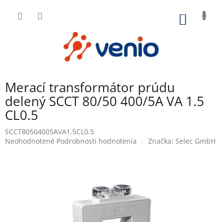
Prejsť
na
NÁKU
obsah
KOŠÍK
Merací transformátor prúdu
delený SCCT 80/50 400/5A VA 1.5
CL0.5
SCCT80504005AVA1.5CL0.5
Priemerné
Neohodnotené
Podrobnosti hodnotenia
Značka:
Selec GmbH
hodnotenie
produktu
je
0,0
z
5
hviezdičiek.