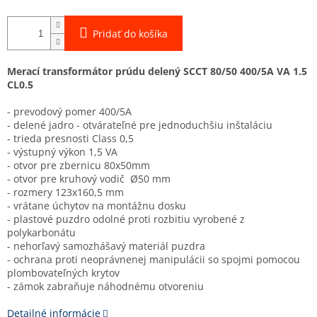
Pridať do košíka
Merací transformátor prúdu delený SCCT 80/50 400/5A VA 1.5
CL0.5
- prevodový pomer 400/5A
- delené jadro - otvárateľné pre jednoduchšiu inštaláciu
- trieda presnosti Class 0,5
- výstupný výkon 1,5 VA
- otvor pre zbernicu 80x50mm
- otvor pre kruhový vodič Ø50 mm
- rozmery 123x160,5 mm
- vrátane úchytov na montážnu dosku
- plastové puzdro odolné proti rozbitiu vyrobené z
polykarbonátu
- nehorľavý samozhášavý materiál puzdra
- ochrana proti neoprávnenej manipulácii so spojmi pomocou
plombovateľných krytov
- zámok zabraňuje náhodnému otvoreniu
Detailné informácie