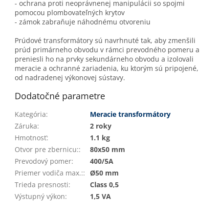
- ochrana proti neoprávnenej manipulácii so spojmi
pomocou plombovateľných krytov
- zámok zabraňuje náhodnému otvoreniu
Prúdové transformátory sú navrhnuté tak, aby zmenšili
prúd primárneho obvodu v rámci prevodného pomeru a
preniesli ho na prvky sekundárneho obvodu a izolovali
meracie a ochranné zariadenia, ku ktorým sú pripojené,
od nadradenej výkonovej sústavy.
Dodatočné parametre
Kategória
:
Meracie transformátory
Záruka
:
2 roky
Hmotnosť
:
1.1 kg
Otvor pre zbernicu:
:
80x50 mm
Prevodový pomer
:
400/5A
Priemer vodiča max.:
:
Ø50 mm
Trieda presnosti
:
Class 0,5
Výstupný výkon
:
1,5 VA