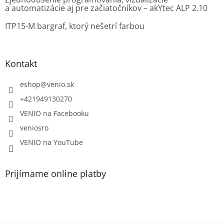
a automatizácie aj pre začiatočníkov – akYtec ALP 2.10
ITP15-M bargraf, ktorý nešetrí farbou
Kontakt
eshop
@
venio.sk
+421949130270
VENIO na Facebooku
veniosro
VENIO na YouTube
Prijímame online platby