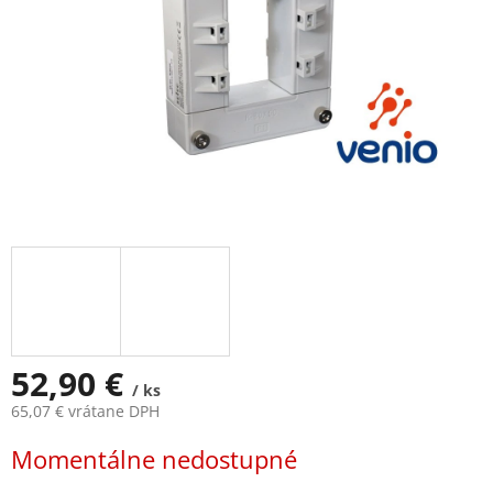
52,90 €
/ ks
65,07 € vrátane DPH
Jednotková
Momentálne nedostupné
cena: