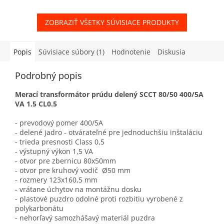
ZOBRAZIŤ VŠETKY SÚVISIACE PRODUKTY
Popis
Súvisiace súbory (1)
Hodnotenie
Diskusia
Podrobný popis
Merací transformátor prúdu delený SCCT 80/50 400/5A
VA 1.5 CL0.5
- prevodový pomer 400/5A
- delené jadro - otvárateľné pre jednoduchšiu inštaláciu
- trieda presnosti Class 0,5
- výstupný výkon 1,5 VA
- otvor pre zbernicu 80x50mm
- otvor pre kruhový vodič Ø50 mm
- rozmery 123x160,5 mm
- vrátane úchytov na montážnu dosku
- plastové puzdro odolné proti rozbitiu vyrobené z
polykarbonátu
- nehorľavý samozhášavý materiál puzdra