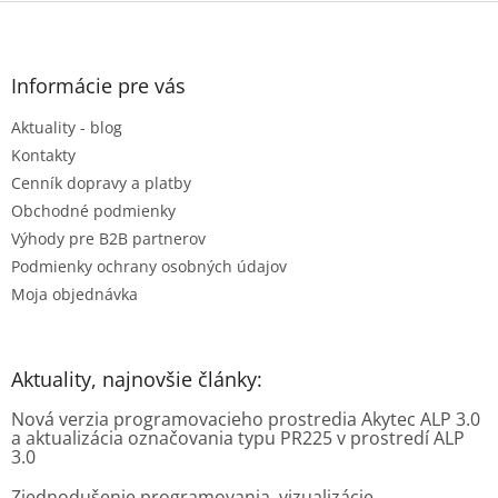
Z
á
p
ä
Informácie pre vás
t
Aktuality - blog
i
e
Kontakty
Cenník dopravy a platby
Obchodné podmienky
Výhody pre B2B partnerov
Podmienky ochrany osobných údajov
Moja objednávka
Aktuality, najnovšie články:
Nová verzia programovacieho prostredia Akytec ALP 3.0
a aktualizácia označovania typu PR225 v prostredí ALP
3.0
Zjednodušenie programovania, vizualizácie