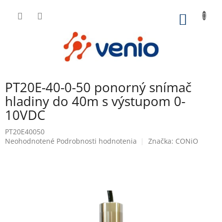
Prejsť
na
NÁKU
obsah
KOŠÍK
PT20E-40-0-50 ponorný snímač
hladiny do 40m s výstupom 0-
10VDC
PT20E40050
Priemerné
Neohodnotené
Podrobnosti hodnotenia
Značka:
CONiO
hodnotenie
produktu
je
0,0
z
5
hviezdičiek.