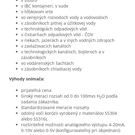
v studni
v IBC kontajneri, v sude
v hĺbkovom vrte
vo verejných rozvodoch vody a vodovodoch
v zásobníkoch pitnej a úžitkovej vody
v technológiách odpadových vôd
v čistiarňach odpadových vôd - ČOV
v riekach, jazerách a v iných vodných zdrojoch
v zavlažovacích kanáloch
v technologických kanáloch, bojleroch a v
zásobníkoch
vo vodárenských šachtách
v zásobníkoch chladiacej vody
Výhody snímača:
prijateľná cena
široký merací rozsah od 0 do 100mvs H
O podľa
2
zadania zákazníka,
štandardizované meracie rozsahy
odolný voči korózii vyrobený z materiálov SS304
alebo SS316L
rozšíriteľné možnosti analógového výstupu 4-20mA,
0-10V alebo 0-5V (konfigurovateľný pri objednaní)