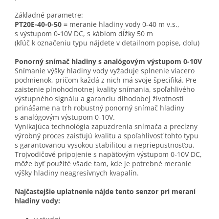
Základné parametre:
PT20E-40-0-50 =
meranie hladiny vody 0-40 m v.s.,
s výstupom 0-10V DC, s káblom dĺžky 50 m
(kľúč k označeniu typu nájdete v detailnom popise, dolu)
Ponorný snímač hladiny s analógovým výstupom 0-10V
Snímanie výšky hladiny vody vyžaduje splnenie viacero
podmienok, pričom každá z nich má svoje špecifiká. Pre
zaistenie plnohodnotnej kvality snímania, spoľahlivého
výstupného signálu a garanciu dlhodobej životnosti
prinášame na trh robustný ponorný snímač hladiny
s analógovým výstupom 0-10V.
Vynikajúca technológia zapuzdrenia snímača a precízny
výrobný proces zaisťujú kvalitu a spoľahlivosť tohto typu
s garantovanou vysokou stabilitou a nepriepustnosťou.
Trojvodičové pripojenie s napäťovým výstupom 0-10V DC,
môže byť použité všade tam, kde je potrebné meranie
výšky hladiny neagresívnych kvapalín.
Najčastejšie uplatnenie nájde tento senzor pri meraní
hladiny vody: