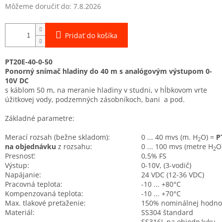
Môžeme doručiť do:
7.8.2026
Pridať do košíka
PT20E-40-0-50
Ponorný snímač hladiny do 40 m s analógovým výstupom 0-
10V DC
s káblom 50 m, na meranie hladiny v studni, v hĺbkovom vrte
úžitkovej vody, podzemných zásobníkoch, bani a pod.
Základné parametre:
Merací rozsah (bežne skladom):
0 ... 40 mvs (m. H
O) =
P
2
na objednávku
z rozsahu:
0 ... 100 mvs (metre H
O
2
Presnosť:
0,5% FS
Výstup:
0-10V, (3-vodič)
Napájanie:
24 VDC (12-36 VDC)
Pracovná teplota:
-10 ... +80°C
Kompenzovaná teplota:
-10 ... +70°C
Max. tlakové preťaženie:
150% nominálnej hodno
Materiál:
SS304 štandard
SS316L na objednávku