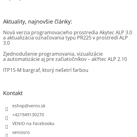
Aktuality, najnovšie články:
Nová verzia programovacieho prostredia Akytec ALP 3.0
a aktualizácia označovania typu PR225 v prostredí ALP
3.0
Zjednodušenie programovania, vizualizácie
a automatizácie aj pre začiatočníkov – akYtec ALP 2.10
ITP15-M bargraf, ktorý nešetrí farbou
Kontakt
eshop
@
venio.sk
+421949130270
VENIO na Facebooku
veniosro