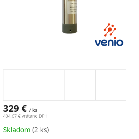
329 €
/ ks
404,67 € vrátane DPH
Jednotková
Skladom
(2 ks)
cena: