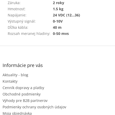
Záruka
:
2 roky
Hmotnosť
:
1.5 kg
Napájanie
:
24 VDC (12…36)
Výstupný signál
:
0-10V
Dĺžka kábla
:
40 m
Rozsah meranej hladiny
:
0-50 mvs
Z
á
p
ä
Informácie pre vás
t
Aktuality - blog
i
e
Kontakty
Cenník dopravy a platby
Obchodné podmienky
Výhody pre B2B partnerov
Podmienky ochrany osobných údajov
Moja objednávka