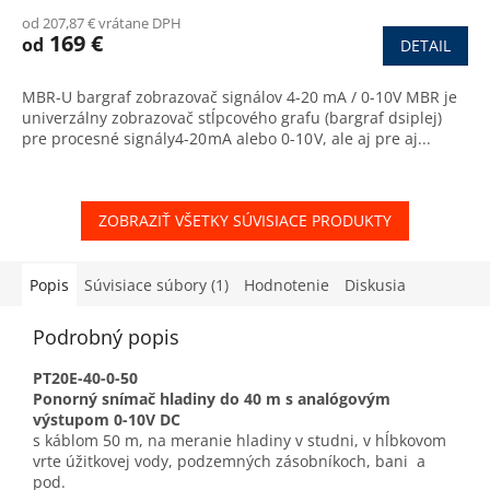
od 207,87 € vrátane DPH
169 €
od
DETAIL
MBR-U bargraf zobrazovač signálov 4-20 mA / 0-10V MBR je
univerzálny zobrazovač stĺpcového grafu (bargraf dsiplej)
pre procesné signály4-20 mA alebo 0-10 V, ale aj pre aj...
ZOBRAZIŤ VŠETKY SÚVISIACE PRODUKTY
Popis
Súvisiace súbory (1)
Hodnotenie
Diskusia
Podrobný popis
PT20E-40-0-50
Ponorný snímač hladiny do 40 m s analógovým
výstupom 0-10V DC
s káblom 50 m, na meranie hladiny v studni, v hĺbkovom
vrte úžitkovej vody, podzemných zásobníkoch, bani a
pod.