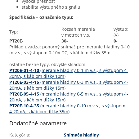
vysoká presnosť
stabilita výstupného signálu
Špecifikácia – označenie typu:
Rozsah merania
výstup:
Typ:
v metroch v.s.
(V)
PT20E-
30-
0-
Príklad uvádza: ponorný snímač pre meranie hladiny 0-10
m v.s., s výstupom 0-10V DC, s káblom dĺžky 35m.
ostatné bežné typy, obvykle skladom:
PT20E-01-4-10
(meranie hladiny 0-1 m v.s., s výstupom 4-
20mA, s káblom dĺžky 10m)
PT20E-03-4-15
(meranie hladiny 0-3 m v.s., s výstupom 4-
20mA, s káblom dĺžky 15m)
PT20E-05-4-15
(meranie hladiny 0-5 m v.s., s výstupom 4-
20mA, s káblom dĺžky 15m)
PT20E-10-4-35
(meranie hladiny 0-10 m v.s., s výstupom
4-20mA, s káblom dĺžky 35m)
Dodatočné parametre
Kategória
:
Snímače hladiny