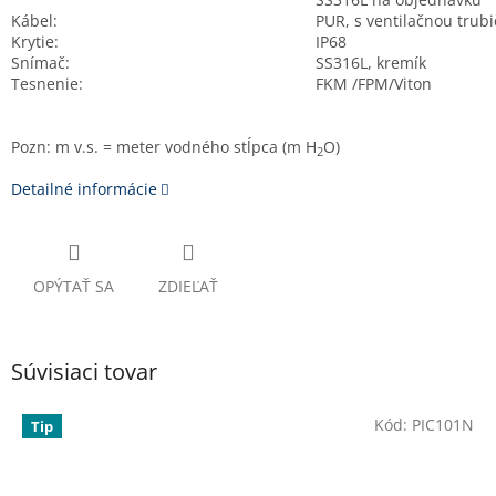
Kábel:
PUR, s ventilačnou trub
Krytie:
IP68
Snímač:
SS316L, kremík
Tesnenie:
FKM /FPM/Viton
Pozn: m v.s. = meter vodného stĺpca (m H
O)
2
Detailné informácie
OPÝTAŤ SA
ZDIEĽAŤ
Súvisiaci tovar
Kód:
PIC101N
Tip