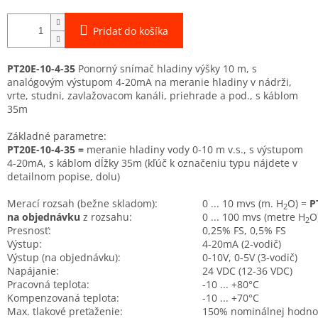
Pridať do košíka
PT20E-10-4-35
Ponorný snímač hladiny výšky 10 m, s
analógovým výstupom 4-20mA na meranie hladiny v nádrži,
vrte, studni, zavlažovacom kanáli, priehrade a pod., s káblom
35m
Základné parametre:
PT20E-10-4-35 =
meranie hladiny vody 0-10 m v.s., s výstupom
4-20mA, s káblom dĺžky 35m (kľúč k označeniu typu nájdete v
detailnom popise, dolu)
Merací rozsah (bežne skladom):
0 ... 10 mvs (m. H
O) =
P
2
na objednávku
z rozsahu:
0 ... 100 mvs (metre H
O
2
Presnosť:
0,25% FS, 0,5% FS
Výstup:
4-20mA (2-vodič)
Výstup (na objednávku):
0-10V, 0-5V (3-vodič)
Napájanie:
24 VDC (12-36 VDC)
Pracovná teplota:
-10 ... +80°C
Kompenzovaná teplota:
-10 ... +70°C
Max. tlakové preťaženie:
150% nominálnej hodno