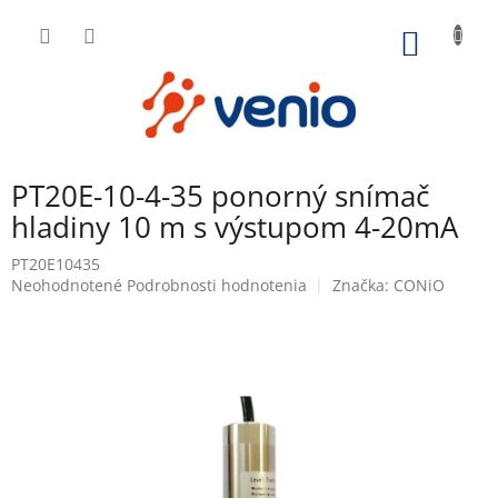
Prejsť
na
NÁKU
obsah
KOŠÍK
PT20E-10-4-35 ponorný snímač
hladiny 10 m s výstupom 4-20mA
PT20E10435
Priemerné
Neohodnotené
Podrobnosti hodnotenia
Značka:
CONiO
hodnotenie
produktu
je
0,0
z
5
hviezdičiek.