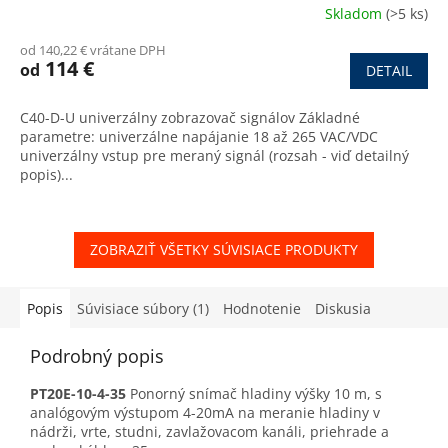
Skladom
(>5 ks)
od 140,22 € vrátane DPH
114 €
od
DETAIL
C40-D-U univerzálny zobrazovač signálov Základné
parametre: univerzálne napájanie 18 až 265 VAC/VDC
univerzálny vstup pre meraný signál (rozsah - viď detailný
popis)...
ZOBRAZIŤ VŠETKY SÚVISIACE PRODUKTY
Popis
Súvisiace súbory (1)
Hodnotenie
Diskusia
Podrobný popis
PT20E-10-4-35
Ponorný snímač hladiny výšky 10 m, s
analógovým výstupom 4-20mA na meranie hladiny v
nádrži, vrte, studni, zavlažovacom kanáli, priehrade a