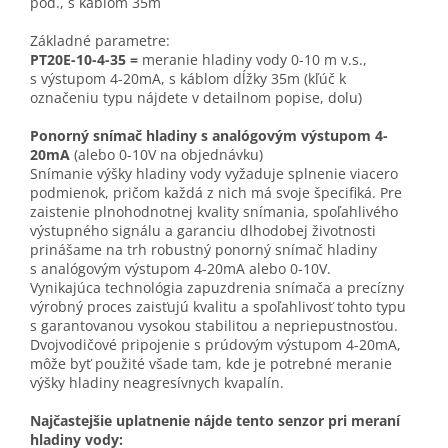
pod., s káblom 35m
Základné parametre:
PT20E-10-4-35 =
meranie hladiny vody 0-10 m v.s.,
s výstupom 4-20mA, s káblom dĺžky 35m (kľúč k
označeniu typu nájdete v detailnom popise, dolu)
Ponorný snímač hladiny s analógovým výstupom 4-
20mA
(alebo 0-10V na objednávku)
Snímanie výšky hladiny vody vyžaduje splnenie viacero
podmienok, pričom každá z nich má svoje špecifiká. Pre
zaistenie plnohodnotnej kvality snímania, spoľahlivého
výstupného signálu a garanciu dlhodobej životnosti
prinášame na trh robustný ponorný snímač hladiny
s analógovým výstupom 4-20mA alebo 0-10V.
Vynikajúca technológia zapuzdrenia snímača a precízny
výrobný proces zaisťujú kvalitu a spoľahlivosť tohto typu
s garantovanou vysokou stabilitou a nepriepustnosťou.
Dvojvodičové pripojenie s prúdovým výstupom 4-20mA,
môže byť použité všade tam, kde je potrebné meranie
výšky hladiny neagresívnych kvapalín.
Najčastejšie uplatnenie nájde tento senzor pri meraní
hladiny vody: