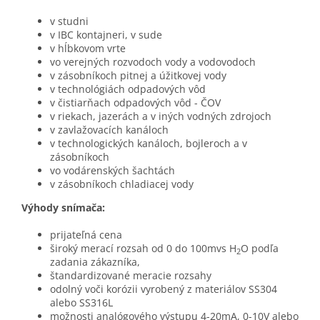
v studni
v IBC kontajneri, v sude
v hĺbkovom vrte
vo verejných rozvodoch vody a vodovodoch
v zásobníkoch pitnej a úžitkovej vody
v technológiách odpadových vôd
v čistiarňach odpadových vôd - ČOV
v riekach, jazerách a v iných vodných zdrojoch
v zavlažovacích kanáloch
v technologických kanáloch, bojleroch a v
zásobníkoch
vo vodárenských šachtách
v zásobníkoch chladiacej vody
Výhody snímača:
prijateľná cena
široký merací rozsah od 0 do 100mvs H
O podľa
2
zadania zákazníka,
štandardizované meracie rozsahy
odolný voči korózii vyrobený z materiálov SS304
alebo SS316L
možnosti analógového výstupu 4-20mA, 0-10V alebo