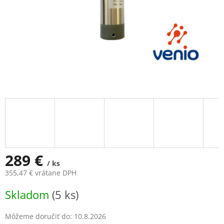
289 €
/ ks
355,47 € vrátane DPH
Jednotková
Skladom
(5 ks)
cena:
Môžeme doručiť do:
10.8.2026