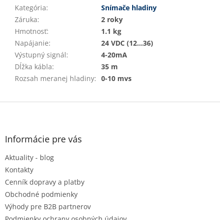
Kategória
:
Snímače hladiny
Záruka
:
2 roky
Hmotnosť
:
1.1 kg
Napájanie
:
24 VDC (12…36)
Výstupný signál
:
4-20mA
Dĺžka kábla
:
35 m
Rozsah meranej hladiny
:
0-10 mvs
Z
á
p
ä
Informácie pre vás
t
Aktuality - blog
i
e
Kontakty
Cenník dopravy a platby
Obchodné podmienky
Výhody pre B2B partnerov
Podmienky ochrany osobných údajov