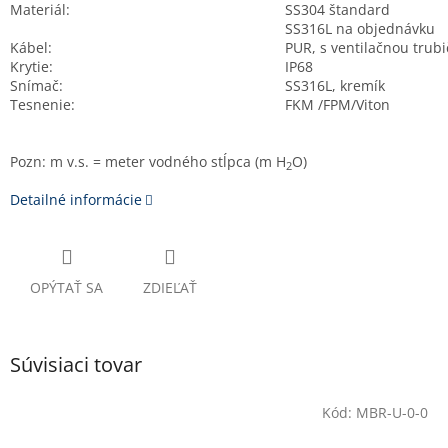
Materiál:
SS304 štandard
SS316L na objednávku
Kábel:
PUR, s ventilačnou trub
Krytie:
IP68
Snímač:
SS316L, kremík
Tesnenie:
FKM /FPM/Viton
Pozn: m v.s. = meter vodného stĺpca (m H
O)
2
Detailné informácie
OPÝTAŤ SA
ZDIEĽAŤ
Súvisiaci tovar
Kód:
MBR-U-0-0