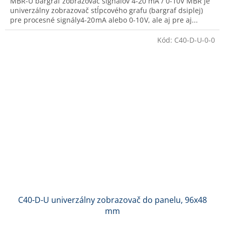
MBR-U bargraf zobrazovač signálov 4-20 mA / 0-10V MBR je
univerzálny zobrazovač stĺpcového grafu (bargraf dsiplej)
pre procesné signály4-20 mA alebo 0-10 V, ale aj pre aj...
Kód:
C40-D-U-0-0
C40-D-U univerzálny zobrazovač do panelu, 96x48
mm