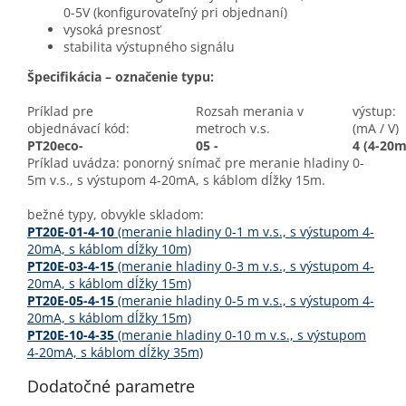
0-5V (konfigurovateľný pri objednaní)
vysoká presnosť
stabilita výstupného signálu
Špecifikácia – označenie typu:
Príklad pre
Rozsah merania v
výstup:
objednávací kód:
metroch v.s.
(mA / V)
PT20eco-
05 -
4 (4-20m
Príklad uvádza: ponorný snímač pre meranie hladiny 0-
5m v.s., s výstupom 4-20mA, s káblom dĺžky 15m.
bežné typy, obvykle skladom:
PT20E-01-4-10
(meranie hladiny 0-1 m v.s., s výstupom 4-
20mA, s káblom dĺžky 10m)
PT20E-03-4-15
(meranie hladiny 0-3 m v.s., s výstupom 4-
20mA, s káblom dĺžky 15m)
PT20E-05-4-15
(meranie hladiny 0-5 m v.s., s výstupom 4-
20mA, s káblom dĺžky 15m)
PT20E-10-4-35
(meranie hladiny 0-10 m v.s., s výstupom
4-20mA, s káblom dĺžky 35m)
Dodatočné parametre