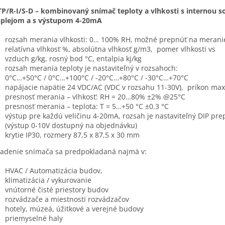
P/R-I/S-D – kombinovaný snímač teploty a vlhkosti s internou 
isplejom a s výstupom 4-20mA
rozsah merania vlhkosti: 0… 100% RH, možné prepnúť na merani
relatívna vlhkosť %, absolútna vlhkosť g/m3, pomer vlhkosti vs
vzduch g/kg, rosný bod °C, entalpia kj/kg
rozsah merania teploty je nastaviteľný v rozsahoch:
0°C…+50°C / 0°C…+100°C / -20°C…+80°C / -30°C…+70°C
napájacie napätie 24 VDC/AC (VDC v rozsahu 11-30V), príkon max
presnosť merania – vlhkosť: RH = 20…80% ±2% @25°C
presnosť merania – teplota: T = 5…+50 °C ±0.3 °C
výstup pre každú veličinu 4-20mA, rozsah je nastaviteľný DIP pr
(výstup 0-10V dostupný na objednávku)
krytie IP30, rozmery 87,5 x 87,5 x 30 mm
denie snímača sa predpokladaná najmä v:
HVAC / Automatizácia budov,
klimatizácia / vykurovanie
vnútorné čisté priestory budov
rozvádzače a miestnosti rozvádzačov
hotely, múzeá, úžitkové a verejné budovy
priemyselné haly