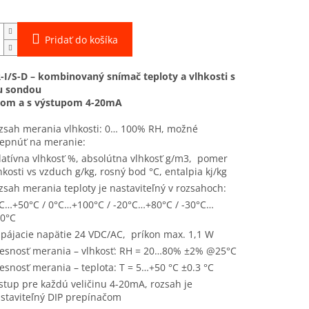
Pridať do košíka
-I/S-D – kombinovaný snímač teploty a vlhkosti s
u sondou
ejom a s výstupom 4-20mA
zsah merania vlhkosti: 0… 100% RH, možné
epnúť na meranie:
latívna vlhkosť %, absolútna vlhkosť g/m3, pomer
hkosti vs vzduch g/kg, rosný bod °C, entalpia kj/kg
zsah merania teploty je nastaviteľný v rozsahoch:
C…+50°C / 0°C…+100°C / -20°C…+80°C / -30°C…
70°C
pájacie napätie 24 VDC/AC, príkon max. 1,1 W
esnosť merania – vlhkosť: RH = 20…80% ±2% @25°C
esnosť merania – teplota: T = 5…+50 °C ±0.3 °C
stup pre každú veličinu 4-20mA, rozsah je
staviteľný DIP prepínačom