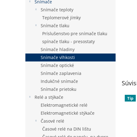
Snímače
Snímače teploty
Teplomerové jímky
Snímače tlaku
Príslušenstvo pre snímače tlaku
spínače tlaku - presostaty
Snímače hladiny
Snímače vlhkosti
Snímače optické
Snímače zaplavenia
Indukčné snímače
Súvis
Snímače prietoku
Relé a stýkače
Tip
Elektromagnetické relé
Elektromagnetické stýkače
Časové relé
Časové relé na DIN lištu
Časové relé do panelu, na dvere