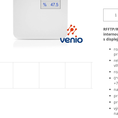
RFFTP/R
interno
s displ
ro
pr
re
vl
ro
0°
+
na
pr
pr
vý
na