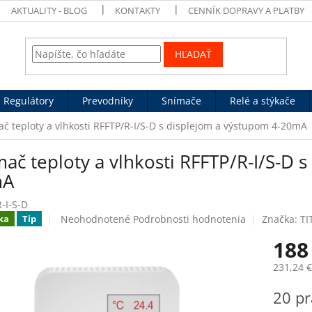
AKTUALITY - BLOG
KONTAKTY
CENNÍK DOPRAVY A PLATBY
HĽADAŤ
Regulátory
Prevodníky
Snímače
Relé a stýkače
č teploty a vlhkosti RFFTP/R-I/S-D s displejom a výstupom 4-20mA
ač teploty a vlhkosti RFFTP/R-I/S-D 
mA
-I-S-D
Priemerné
Neohodnotené
Podrobnosti hodnotenia
Značka:
TI
ka
Tip
hodnotenie
188
produktu
je
231,24 
0,0
z
Jednotk
20 pr
5
cena:
hviezdičiek.