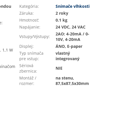
sondou
Kategória
:
Snímače vlhkosti
Záruka
:
2 roky
Hmotnosť
:
0.1 kg
e:
Napájanie
:
24 VDC, 24 VAC
2AO: 4-20mA / 0-
Vstupy/Výstupy
:
10V, 4-20mA
Displej
:
ÁNO, E-paper
. 1,1 W
Typ snímača
vlastný
pre vstup
:
integrovaný
Sériová
epínačom
NIE
zbernica
:
Montáž /
na stenu,
rozmer
:
87,5x87,5x30mm