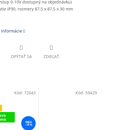
ýstup 0-10V dostupný na objednávku)
ytie IP30, rozmery 87,5 x 87,5 x 30 mm
 informácie
OPÝTAŤ SA
ZDIEĽAŤ
Kód:
72043
Kód:
59429
ava
rmo
198 €
–19 %