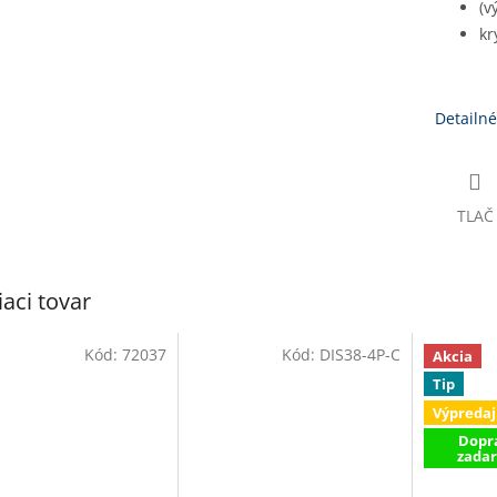
(v
kr
Detailné
TLAČ
iaci tovar
Kód:
72037
Kód:
DIS38-4P-C
Akcia
Tip
Výpredaj
Dopr
zada