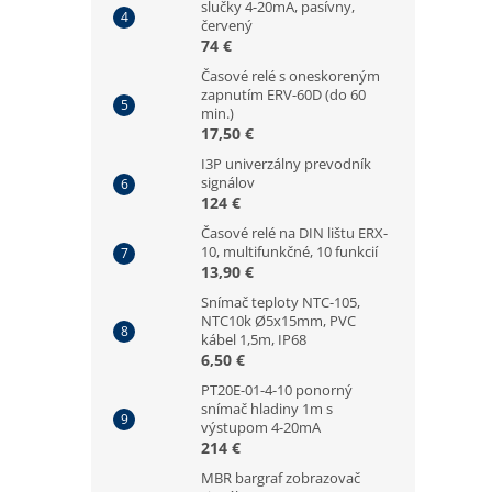
slučky 4-20mA, pasívny,
červený
74 €
Časové relé s oneskoreným
zapnutím ERV-60D (do 60
min.)
17,50 €
I3P univerzálny prevodník
signálov
124 €
Časové relé na DIN lištu ERX-
10, multifunkčné, 10 funkcií
13,90 €
Snímač teploty NTC-105,
NTC10k Ø5x15mm, PVC
kábel 1,5m, IP68
6,50 €
PT20E-01-4-10 ponorný
snímač hladiny 1m s
výstupom 4-20mA
214 €
MBR bargraf zobrazovač