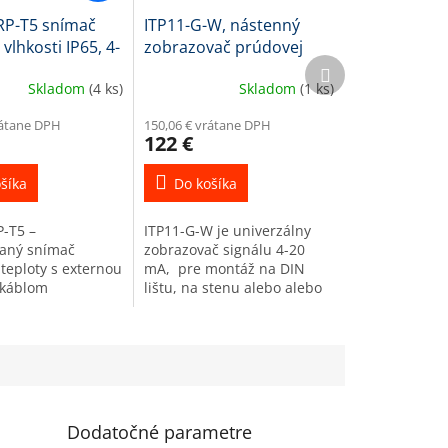
RP-T5 snímač
ITP11-G-W, nástenný
 vlhkosti IP65, 4-
zobrazovač prúdovej
Ďalší
-10V / RS485
slučky 4-20mA, pasívny,
produkt
Skladom
(4 ks)
Skladom
(1 ks)
zelený
rátane DPH
150,06 € vrátane DPH
122 €
šíka
Do košíka
-T5 –
ITP11-G-W je univerzálny
aný snímač
zobrazovač signálu 4-20
 teploty s externou
mA, pre montáž na DIN
 káblom
lištu, na stenu alebo alebo
ľný výstup pre
na potrubie. 4-miestny
činu: (1x teplota,
škálovateľný zelený LED
ť) 4-20 mA alebo 0-
displej s výškou písma
s...
14mm....
Dodatočné parametre