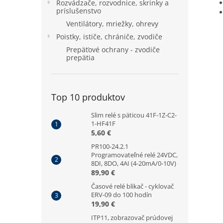
Rozvádzače, rozvodnice, skrinky a
príslušenstvo
Ventilátory, mriežky, ohrevy
Poistky, ističe, chrániče, zvodiče
Prepäťové ochrany - zvodiče
prepätia
Top 10 produktov
Slim relé s päticou 41F-1Z-C2-
1-HF41F
5,60 €
PR100-24.2.1
Programovateľné relé 24VDC,
8DI, 8DO, 4AI (4-20mA/0-10V)
89,90 €
Časové relé blikač - cyklovač
ERV-09 do 100 hodín
19,90 €
ITP11, zobrazovač prúdovej