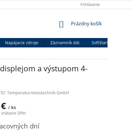
OBCHODNÉ PODMIENKY
VÝHODY PRE B2B PARTNEROV
Prihlásenie
P
NÁKUPNÝ
Prázdny košík
KOŠÍK
Napájacie zdroje
Záznamník dát
Softštartéry
An
s displejom a výstupom 4-
TEC Temperaturmesstechnik GmbH
 €
/ ks
€ vrátane DPH
ová
acovných dní