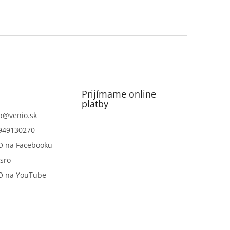
Prijímame online
platby
p
@
venio.sk
949130270
O na Facebooku
sro
O na YouTube