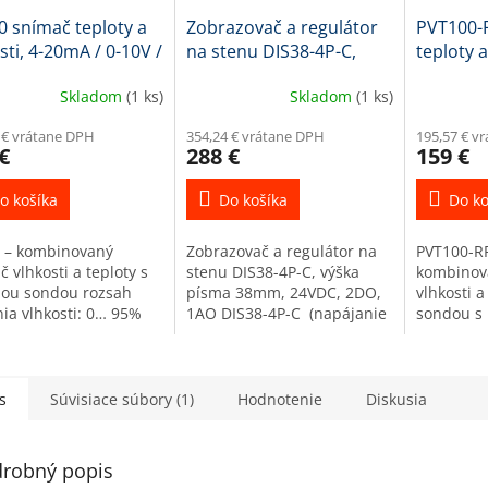
 snímač teploty a
Zobrazovač a regulátor
PVT100-
sti, 4-20mA / 0-10V /
na stenu DIS38-4P-C,
teploty a
5
výška písma 38mm,
20mA / 0
Skladom
(1 ks)
Skladom
(1 ks)
24VDC, 2DO, 1AO
 € vrátane DPH
354,24 € vrátane DPH
195,57 € v
€
288 €
159 €
o košíka
Do košíka
Do ko
 – kombinovaný
Zobrazovač a regulátor na
PVT100-RP
 vlhkosti a teploty s
stenu DIS38-4P-C, výška
kombinov
nou sondou rozsah
písma 38mm, 24VDC, 2DO,
vlhkosti a
ia vlhkosti: 0… 95%
1AO DIS38-4P-C (napájanie
sondou s
zsah merania teploty:
24VDC, 2x výstupné relé
nastavite
70 °C napájacie
SPDT 5A/250VAC, , 1x AI
každú veli
ie 24 VDC / príkon
univerzálny...
1x vlhkos
10V RS485 
s
Súvisiace súbory (1)
Hodnotenie
Diskusia
robný popis