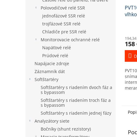
PVT10
Polovodičové relé SSR
vlhko
jednofázové SSR relé
RS48
trojfázové SSR relé
Chladiče pre SSR relé
194,34
Monitorovacie ochranné relé
158 
Napäťové relé
Prúdové relé
D
Napájacie zdroje
PVT10
Záznamník dát
snímač
Softštartéry
inter
Softštartéry s riadením dvoch fáz a
meran
s bypassom
RH ro
-20…+
Softštartéry s riadením troch fáz a
s bypassom
napät
1,5...
Popi
Softštartéry s riadením jednej fázy
Analyzátory siete
Bočníky (shunt rezistory)
Pod
Meracie transformátory