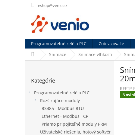
Prejsť
eshop@venio.sk
na
obsah
Programovateľné relé a PLC
Zobrazovače
Domov
Snímače
Snímače vlhkosti
Sníma
B
Sním
o
Preskočiť
č
20
Kategórie
kategórie
n
RFFTP-R
ý
Programovateľné relé a PLC
Novin
p
Rozširujúce moduly
a
RS485 - Modbus RTU
n
e
Ethernet - Modbus TCP
l
Priamo pripojiteľné moduly PRM
Užívateľské riešenia, hotový softvér