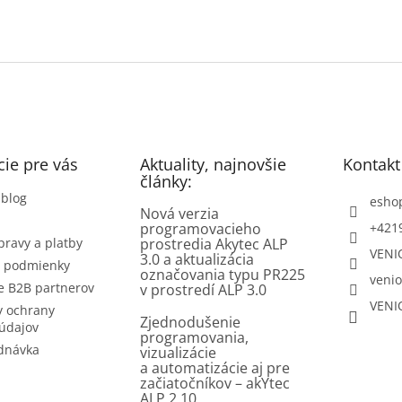
ie pre vás
Aktuality, najnovšie
Kontakt
články:
 blog
esho
Nová verzia
programovacieho
+421
pravy a platby
prostredia Akytec ALP
VENI
3.0 a aktualizácia
 podmienky
označovania typu PR225
venio
e B2B partnerov
v prostredí ALP 3.0
VENI
 ochrany
Zjednodušenie
údajov
programovania,
dnávka
vizualizácie
a automatizácie aj pre
začiatočníkov – akYtec
ALP 2.10