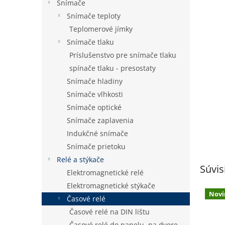
Snímače
Snímače teploty
Teplomerové jímky
Snímače tlaku
Príslušenstvo pre snímače tlaku
spínače tlaku - presostaty
Snímače hladiny
Snímače vlhkosti
Snímače optické
Snímače zaplavenia
Indukčné snímače
Snímače prietoku
Relé a stýkače
Súvis
Elektromagnetické relé
Elektromagnetické stýkače
Novi
Časové relé
Časové relé na DIN lištu
Časové relé do panelu, na dvere