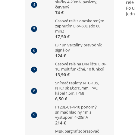
slučky 4-20mA, pasívny,
relé
červený
Po u
74 €
Jedn
Časové relé s oneskoreným
zapnutím ERV-60D (do 60
min.)
17,50 €
I3P univerzálny prevodník
signálov
124 €
Časové relé na DIN lištu ERX-
10, multifunkčné, 10 funkcií
13,90 €
Snímač teploty NTC-105,
NTC10k Ø5x15mm, PVC
kábel 1,5m, IP68
6,50 €
PT20E-01-4-10 ponorný
snímač hladiny 1m s
výstupom 4-20mA
214 €
MBR bargraf zobrazovač