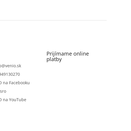
Prijímame online
platby
p
@
venio.sk
949130270
O na Facebooku
sro
O na YouTube