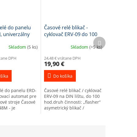
elé do panelu
Časové relé blikač -
 univerzálny
cyklovač ERV-09 do 100
Ďalší
 automat
hodín
produkt
Skladom
(5 ks)
Skladom
(>5 ks)
átane DPH
24,48 € vrátane DPH
19,90 €
šíka
Do košíka
lé do panelu ERD-
Časové relé blikač / cyklovač
ovací automat pre
ERV-09 na DIN lištu, do 100
ové stroje Časové
hod.druh činnosti: „flasher“
48M - je
asymetrický blikač /
ny časovací
cyklovač = striedanie
re riadenie cyklov
individuálnych časov ON
ch časových...
a OFF Relé je určené...