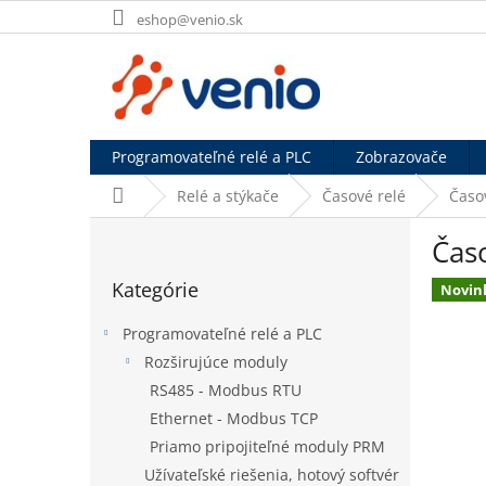
Prejsť
eshop@venio.sk
na
obsah
Programovateľné relé a PLC
Zobrazovače
Domov
Relé a stýkače
Časové relé
Časov
B
Časo
o
Preskočiť
č
Kategórie
kategórie
Novin
n
ý
Programovateľné relé a PLC
p
Rozširujúce moduly
a
RS485 - Modbus RTU
n
e
Ethernet - Modbus TCP
l
Priamo pripojiteľné moduly PRM
Užívateľské riešenia, hotový softvér