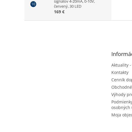
signálov 4-20mA, 0-10V,
červený, 30 LED
169 €
Z
á
p
ä
t
Informác
i
e
Aktuality -
Kontakty
Cenník do
Obchodné
Výhody pr
Podmienky
osobných 
Moja obje