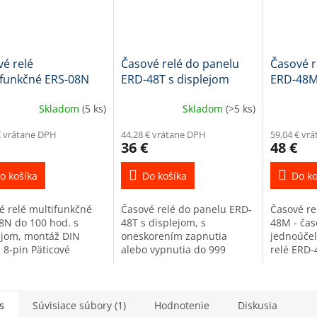
é relé
Časové relé do panelu
Časové r
ifunkčné ERS-08N
ERD-48T s displejom
ERD-48M,
0 hod. s displejom,
časovací
Skladom
(5 ks)
Skladom
(>5 ks)
ž DIN pätica 8-pin
€ vrátane DPH
44,28 € vrátane DPH
59,04 € vr
36 €
48 €
o košíka
Do košíka
Do ko
é relé multifunkčné
Časové relé do panelu ERD-
Časové re
8N do 100 hod. s
48T s displejom, s
48M - čas
ejom, montáž DIN
oneskorením zapnutia
jednoúčel
 8-pin Päticové
alebo vypnutia do 999
relé ERD-
funkčné relé so 6-timi
minút Časové relé ERD-48T
univerzál
iami spínania (alebo
s oneskorením zapnutia
automat p
dania) dvoch
alebo oneskorením
alebo iný
pných...
vypnutia (ON...
s
Súvisiace súbory (1)
Hodnotenie
Diskusia