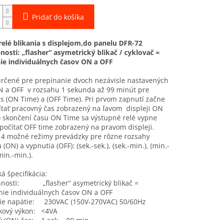
Pridať do košíka
elé blikania s displejom,do panelu DFR-72
nosti: „flasher“ asymetrický blikač / cyklovač =
nie individuálnych časov ON a OFF
určené pre prepínanie dvoch nezávisle nastavených
N a OFF v rozsahu 1 sekunda až 99 minút pre
s (ON Time) a (OFF Time). Pri prvom zapnutí začne
ítať pracovný čas zobrazený na ľavom displeji ON
o skončení času ON Time sa výstupné relé vypne
počítať OFF time zobrazený na pravom displeji.
 4 možné režimy prevádzky pre rôzne rozsahy
(ON) a vypnutia (OFF): (sek.-sek.), (sek.-min.), (min.-
min.-min.).
á špecifikácia:
nnosti: „flasher“ asymetrický blikač =
nie individuálnych časov ON a OFF
ie napätie: 230VAC (150V-270VAC) 50/60Hz
kový výkon: <4VA