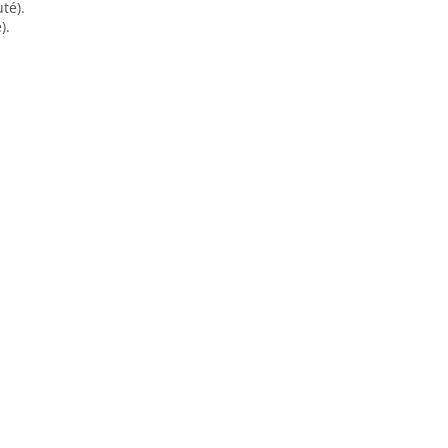
té).
).