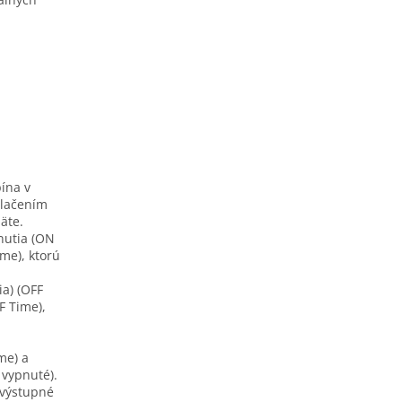
ína v
tlačením
äte.
nutia (ON
me), ktorú
a) (OFF
F Time),
me) a
 vypnuté).
 výstupné