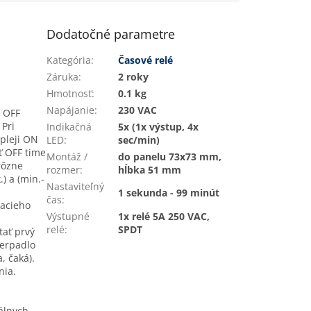
Dodatočné parametre
Kategória
:
Časové relé
Záruka
:
2 roky
Hmotnosť
:
0.1 kg
Napájanie
:
230 VAC
a OFF
 Pri
Indikačná
5x (1x výstup, 4x
pleji ON
LED
:
sec/min)
ť OFF time
Montáž /
do panelu 73x73 mm,
rôzne
rozmer
:
hĺbka 51 mm
.) a (min.-
Nastaviteľný
1 sekunda - 99 minút
čas
:
zacieho
Výstupné
1x relé 5A 250 VAC,
relé
:
SPDT
tať prvý
čerpadlo
, čaká).
nia.
álnych