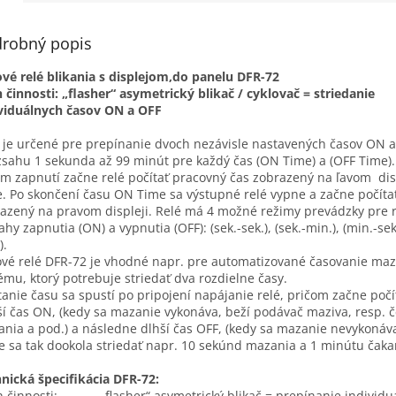
robný popis
vé relé blikania s displejom,do panelu DFR-72
 činnosti: „flasher“ asymetrický blikač / cyklovač = striedanie
viduálnych časov ON a OFF
 je určené pre prepínanie dvoch nezávisle nastavených časov ON 
zsahu 1 sekunda až 99 minút pre každý čas (ON Time) a (OFF Time).
m zapnutí začne relé počítať pracovný čas zobrazený na ľavom dis
. Po skončení času ON Time sa výstupné relé vypne a začne počíta
azený na pravom displeji. Relé má 4 možné režimy prevádzky pre 
ahy zapnutia (ON) a vypnutia (OFF): (sek.-sek.), (sek.-min.), (min.-sek
).
vé relé DFR-72 je vhodné napr. pre automatizované časovanie ma
ému, ktorý potrebuje striedať dva rozdielne časy.
tanie času sa spustí po pripojení napájanie relé, pričom začne počí
ší čas ON, (kedy sa mazanie vykonáva, beží podávač maziva, resp. 
nia a pod.) a následne dlhší čas OFF, (kedy sa mazanie nevykonáva
 sa tak dookola striedať napr. 10 sekúnd mazania a 1 minútu čaka
nická špecifikácia DFR-72:
 činnosti: „flasher“ asymetrický blikač = prepínanie individu