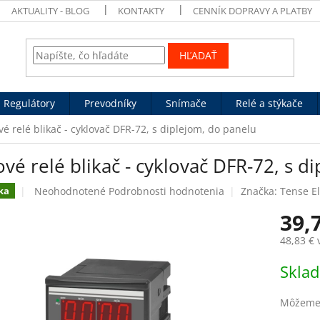
AKTUALITY - BLOG
KONTAKTY
CENNÍK DOPRAVY A PLATBY
HĽADAŤ
Regulátory
Prevodníky
Snímače
Relé a stýkače
é relé blikač - cyklovač DFR-72, s diplejom, do panelu
vé relé blikač - cyklovač DFR-72, s d
Priemerné
Neohodnotené
Podrobnosti hodnotenia
Značka:
Tense El
ka
hodnotenie
39,
produktu
je
48,83 €
0,0
z
Jednotk
Skla
5
cena:
hviezdičiek.
Môžeme 