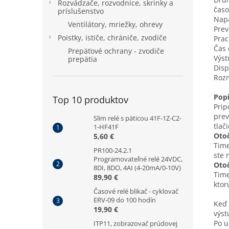
Rozvádzače, rozvodnice, skrinky a
časo
príslušenstvo
Nap
Ventilátory, mriežky, ohrevy
Pre
Poistky, ističe, chrániče, zvodiče
Prac
Čas 
Prepäťové ochrany - zvodiče
Výs
prepätia
Dis
Roz
Popi
Top 10 produktov
Prip
prev
Slim relé s päticou 41F-1Z-C2-
tlač
1-HF41F
Otoč
5,60 €
Time
PR100-24.2.1
ste 
Programovateľné relé 24VDC,
Otoč
8DI, 8DO, 4AI (4-20mA/0-10V)
Time
89,90 €
ktor
Časové relé blikač - cyklovač
ERV-09 do 100 hodín
Keď 
19,90 €
výst
Po u
ITP11, zobrazovač prúdovej