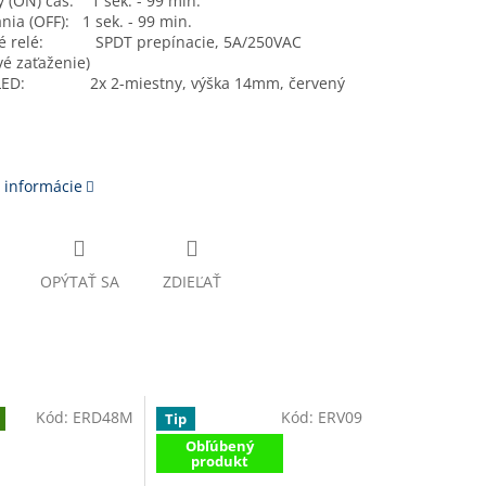
 (ON) čas: 1 sek. - 99 min.
nia (OFF): 1 sek. - 99 min.
né relé: SPDT prepínacie, 5A/250VAC
é zaťaženie)
j LED: 2x 2-miestny, výška 14mm, červený
 informácie
OPÝTAŤ SA
ZDIEĽAŤ
Kód:
ERD48M
Kód:
ERV09
Tip
Obľúbený
produkt