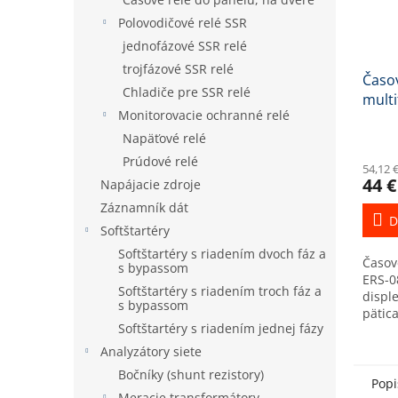
Polovodičové relé SSR
jednofázové SSR relé
trojfázové SSR relé
Časov
Chladiče pre SSR relé
mult
Monitorovacie ochranné relé
do 10
montá
Napäťové relé
Prúdové relé
54,12 
44 €
Napájacie zdroje
Záznamník dát
D
Softštartéry
Softštartéry s riadením dvoch fáz a
Časov
s bypassom
ERS-0
Softštartéry s riadením troch fáz a
displ
s bypassom
pätica
Softštartéry s riadením jednej fázy
multi
funkc
Analyzátory siete
strie
Bočníky (shunt rezistory)
výstu
Popi
Meracie transformátory