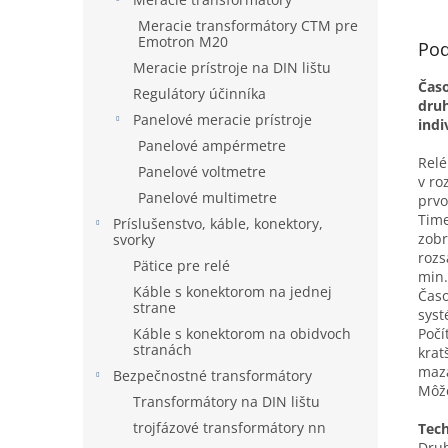
Meracie transformátory CTM pre
Emotron M20
Pod
Meracie prístroje na DIN lištu
Časo
Regulátory účinníka
druh
Panelové meracie prístroje
indi
Panelové ampérmetre
Relé
Panelové voltmetre
v ro
Panelové multimetre
prvo
Time
Príslušenstvo, káble, konektory,
zobr
svorky
rozs
Pätice pre relé
min.
Káble s konektorom na jednej
Časo
strane
syst
Káble s konektorom na obidvoch
Počí
stranách
krat
maza
Bezpečnostné transformátory
Môže
Transformátory na DIN lištu
trojfázové transformátory nn
Tech
Druh