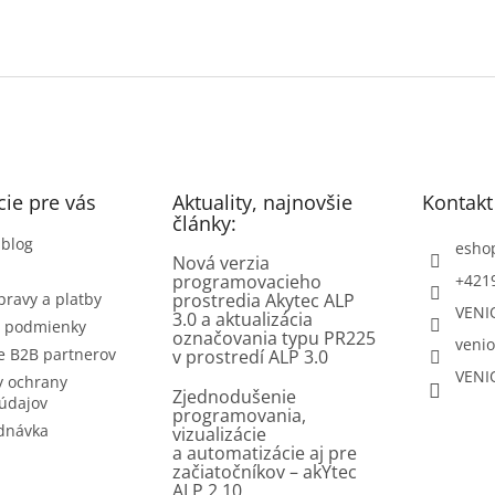
ie pre vás
Aktuality, najnovšie
Kontakt
články:
 blog
esho
Nová verzia
programovacieho
+421
pravy a platby
prostredia Akytec ALP
VENI
3.0 a aktualizácia
 podmienky
označovania typu PR225
venio
e B2B partnerov
v prostredí ALP 3.0
VENI
 ochrany
Zjednodušenie
údajov
programovania,
dnávka
vizualizácie
a automatizácie aj pre
začiatočníkov – akYtec
ALP 2.10