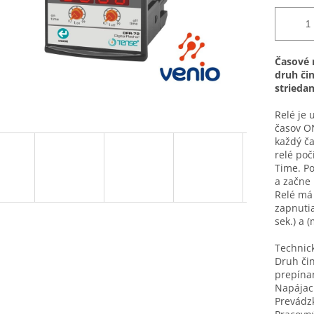
Časové r
druh čin
strieda
Relé je 
časov O
každý ča
relé poč
Time. P
a začne 
Relé má
zapnutia 
sek.) a (
Technick
Druh či
prepína
Napájac
Prevádz