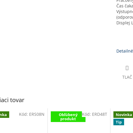
Pracovný
Čas čaka
Výstup
(odporov
Disple
Detailné
TLAČ
iaci tovar
Kód:
ERS08N
Kód:
ERD48T
nka
Obľúbený
Novinka
produkt
Tip