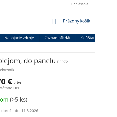
OBCHODNÉ PODMIENKY
VÝHODY PRE B2B PARTNEROV
Prihlásenie
P
NÁKUPNÝ
Prázdny košík
KOŠÍK
Napájacie zdroje
Záznamník dát
Softštartéry
An
iplejom, do panelu
DFR72
ektronik
70 €
/ ks
 vrátane DPH
ová
dom
(>5 ks)
doručiť do:
11.8.2026