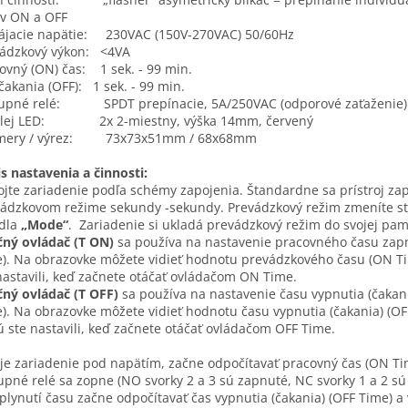
v ON a OFF
ájacie napätie: 230VAC (150V-270VAC) 50/60Hz
vádzkový výkon: <4VA
ovný (ON) čas: 1 sek. - 99 min.
čakania (OFF): 1 sek. - 99 min.
tupné relé: SPDT prepínacie, 5A/250VAC (odporové zaťaženie)
plej LED: 2x 2-miestny, výška 14mm, červený
mery / výrez: 73x73x51mm / 68x68mm
s nastavenia a činnosti:
ojte zariadenie podľa schémy zapojenia. Štandardne sa prístroj zap
ádzkovom režime sekundy -sekundy. Prevádzkový režim zmeníte s
idla
„Mode“
. Zariadenie si ukladá prevádzkový režim do svojej pam
ný ovládač (T ON)
sa používa na nastavenie pracovného času zap
). Na obrazovke môžete vidieť hodnotu prevádzkového času (ON Ti
nastavili, keď začnete otáčať ovládačom ON Time.
ný ovládač (T OFF)
sa používa na nastavenie času vypnutia (čakani
). Na obrazovke môžete vidieť hodnotu času vypnutia (čakania) (OF
ú ste nastavili, keď začnete otáčať ovládačom OFF Time.
je zariadenie pod napätím, začne odpočítavať pracovný čas (ON Ti
upné relé sa zopne (NO svorky 2 a 3 sú zapnuté, NC svorky 1 a 2 sú
plynutí času začne odpočítavať čas vypnutia (čakania) (OFF Time) a