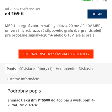
od 207,87 € vrátane DPH
169 €
od
DETAIL
MBR-U bargraf zobrazovač signálov 4-20 mA / 0-10V MBR je
univerzálny zobrazovač stĺpcového grafu (bargraf dsiplej)
pre procesné signály4-20 mA alebo 0-10 V, ale aj pre aj...
ZOBRAZIŤ VŠETKY SÚVISIACE PRODUKTY
Popis
Súvisiace súbory (1)
Hodnotenie
Diskusia
Ostatné informácie
Podrobný popis
Snímač tlaku ifm PT5500 do 400 bar s výstupom 4-
20mA, M12, G1/4"