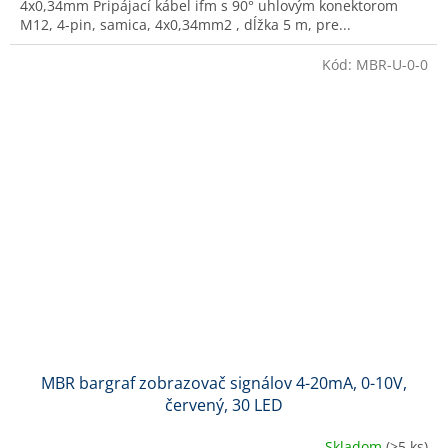
4x0,34mm Pripájací kábel ifm s 90° uhlovým konektorom
M12, 4-pin, samica, 4x0,34mm2 , dĺžka 5 m, pre...
Kód:
MBR-U-0-0
MBR bargraf zobrazovač signálov 4-20mA, 0-10V,
červený, 30 LED
Skladom
(>5 ks)