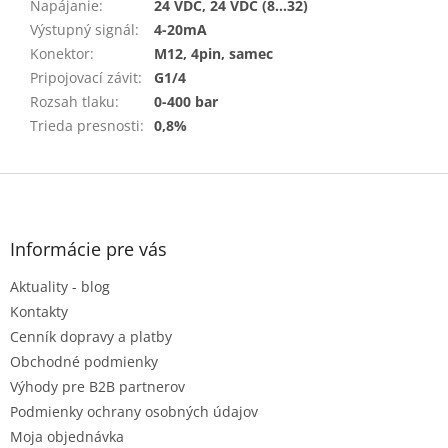
Napájanie
:
24 VDC, 24 VDC (8…32)
Výstupný signál
:
4-20mA
Konektor
:
M12, 4pin, samec
Pripojovací závit
:
G1/4
Rozsah tlaku
:
0-400 bar
Trieda presnosti
:
0,8%
Z
á
p
ä
Informácie pre vás
t
Aktuality - blog
i
e
Kontakty
Cenník dopravy a platby
Obchodné podmienky
Výhody pre B2B partnerov
Podmienky ochrany osobných údajov
Moja objednávka