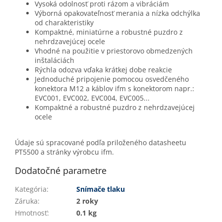
Vysoká odolnosť proti rázom a vibráciám
Výborná opakovateľnosť merania a nízka odchýlka
od charakteristiky
Kompaktné, miniatúrne a robustné puzdro z
nehrdzavejúcej ocele
Vhodné na použitie v priestorovo obmedzených
inštaláciách
Rýchla odozva vďaka krátkej dobe reakcie
Jednoduché pripojenie pomocou osvedčeného
konektora M12 a káblov ifm s konektorom napr.:
EVC001, EVC002, EVC004, EVC005...
Kompaktné a robustné puzdro z nehrdzavejúcej
ocele
Údaje sú spracované podľa priloženého datasheetu
PT5500 a stránky výrobcu ifm.
Dodatočné parametre
Kategória
:
Snímače tlaku
Záruka
:
2 roky
Hmotnosť
:
0.1 kg