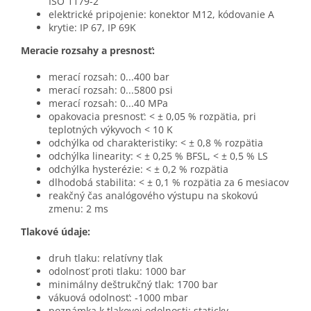
ISO 1179-2
elektrické pripojenie: konektor M12, kódovanie A
krytie: IP 67, IP 69K
Meracie rozsahy a presnosť:
merací rozsah: 0...400 bar
merací rozsah: 0...5800 psi
merací rozsah: 0...40 MPa
opakovacia presnosť: < ± 0,05 % rozpätia, pri
teplotných výkyvoch < 10 K
odchýlka od charakteristiky: < ± 0,8 % rozpätia
odchýlka linearity: < ± 0,25 % BFSL, < ± 0,5 % LS
odchýlka hysterézie: < ± 0,2 % rozpätia
dlhodobá stabilita: < ± 0,1 % rozpätia za 6 mesiacov
reakčný čas analógového výstupu na skokovú
zmenu: 2 ms
Tlakové údaje:
druh tlaku: relatívny tlak
odolnosť proti tlaku: 1000 bar
minimálny deštrukčný tlak: 1700 bar
vákuová odolnosť: -1000 mbar
poznámka k tlakovej odolnosti: staticky