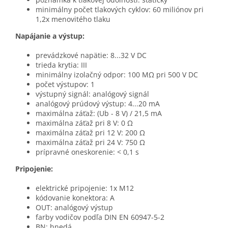
minimálny počet tlakových cyklov: 60 miliónov pri
1,2x menovitého tlaku
Napájanie a výstup:
prevádzkové napätie: 8...32 V DC
trieda krytia: III
minimálny izolačný odpor: 100 MΩ pri 500 V DC
počet výstupov: 1
výstupný signál: analógový signál
analógový prúdový výstup: 4...20 mA
maximálna záťaž: (Ub - 8 V) / 21,5 mA
maximálna záťaž pri 8 V: 0 Ω
maximálna záťaž pri 12 V: 200 Ω
maximálna záťaž pri 24 V: 750 Ω
prípravné oneskorenie: < 0,1 s
Pripojenie:
elektrické pripojenie: 1x M12
kódovanie konektora: A
OUT: analógový výstup
farby vodičov podľa DIN EN 60947-5-2
BN: hnedá