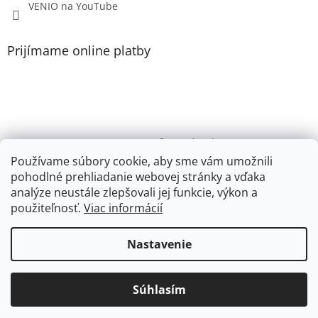
VENIO na YouTube
Prijímame online platby
VENIO, s.r.o. - firemný web /
Videonávody YouTube k PR200, PR100, PR110, PR102
Používame súbory cookie, aby sme vám umožnili
pohodlné prehliadanie webovej stránky a vďaka
Youtube VENIO
analýze neustále zlepšovali jej funkcie, výkon a
použiteľnosť.
Viac informácií
Nastavenie
Vytvoril Shoptet
Súhlasím
Copyright 2026
eshop.venio.sk
. Všetky práva vyhradené.