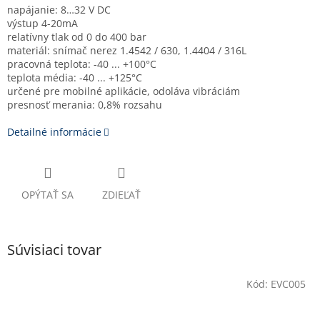
napájanie: 8…32 V DC
výstup 4-20mA
relatívny tlak od 0 do 400 bar
materiál: snímač nerez 1.4542 / 630, 1.4404 / 316L
pracovná teplota: -40 ... +100°C
teplota média: -40 ... +125°C
určené pre mobilné aplikácie, odoláva vibráciám
presnosť merania: 0,8% rozsahu
Detailné informácie
OPÝTAŤ SA
ZDIEĽAŤ
Súvisiaci tovar
Kód:
EVC005