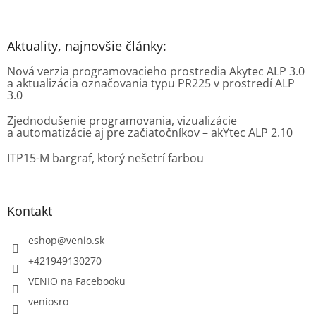
Aktuality, najnovšie články:
Nová verzia programovacieho prostredia Akytec ALP 3.0
a aktualizácia označovania typu PR225 v prostredí ALP
3.0
Zjednodušenie programovania, vizualizácie
a automatizácie aj pre začiatočníkov – akYtec ALP 2.10
ITP15-M bargraf, ktorý nešetrí farbou
Kontakt
eshop
@
venio.sk
+421949130270
VENIO na Facebooku
veniosro