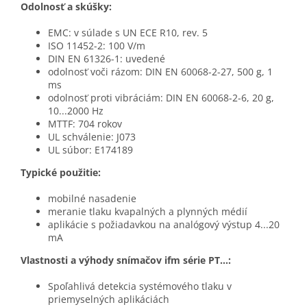
Odolnosť a skúšky:
EMC: v súlade s UN ECE R10, rev. 5
ISO 11452-2: 100 V/m
DIN EN 61326-1: uvedené
odolnosť voči rázom: DIN EN 60068-2-27, 500 g, 1
ms
odolnosť proti vibráciám: DIN EN 60068-2-6, 20 g,
10...2000 Hz
MTTF: 704 rokov
UL schválenie: J073
UL súbor: E174189
Typické použitie:
mobilné nasadenie
meranie tlaku kvapalných a plynných médií
aplikácie s požiadavkou na analógový výstup 4...20
mA
Vlastnosti a výhody snímačov ifm série PT...:
Spoľahlivá detekcia systémového tlaku v
priemyselných aplikáciách