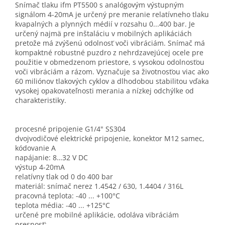
Snímač tlaku ifm PT5500 s analógovým výstupným
signálom 4-20mA je určený pre meranie relatívneho tlaku
kvapalných a plynných médií v rozsahu 0...400 bar. Je
určený najmä pre inštaláciu v mobilných aplikáciách
pretože má zvýšenú odolnosť voči vibráciám. Snímač má
kompaktné robustné puzdro z nehrdzavejúcej ocele pre
použitie v obmedzenom priestore, s vysokou odolnosťou
voči vibráciám a rázom. Vyznačuje sa životnosťou viac ako
60 miliónov tlakových cyklov a dlhodobou stabilitou vďaka
vysokej opakovateľnosti merania a nízkej odchýlke od
charakteristiky.
procesné pripojenie G1/4" SS304
dvojvodičové elektrické pripojenie, konektor M12 samec,
kódovanie A
napájanie: 8…32 V DC
výstup 4-20mA
relatívny tlak od 0 do 400 bar
materiál: snímač nerez 1.4542 / 630, 1.4404 / 316L
pracovná teplota: -40 ... +100°C
teplota média: -40 ... +125°C
určené pre mobilné aplikácie, odoláva vibráciám
presnosť: