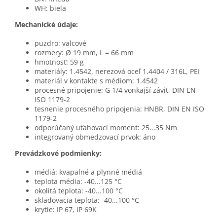
WH: biela
Mechanické údaje:
puzdro: valcové
rozmery: Ø 19 mm, L = 66 mm
hmotnosť: 59 g
materiály: 1.4542, nerezová oceľ 1.4404 / 316L, PEI
materiál v kontakte s médiom: 1.4542
procesné pripojenie: G 1/4 vonkajší závit, DIN EN
ISO 1179-2
tesnenie procesného pripojenia: HNBR, DIN EN ISO
1179-2
odporúčaný uťahovací moment: 25...35 Nm
integrovaný obmedzovací prvok: áno
Prevádzkové podmienky:
médiá: kvapalné a plynné médiá
teplota média: -40...125 °C
okolitá teplota: -40...100 °C
skladovacia teplota: -40...100 °C
krytie: IP 67, IP 69K