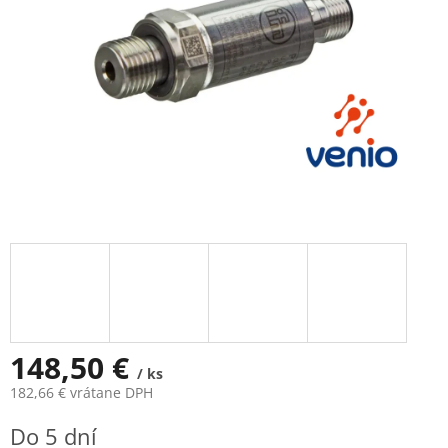
148,50 €
/ ks
182,66 € vrátane DPH
Jednotková
Do 5 dní
cena: