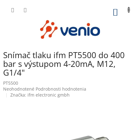
Prejsť
na
NÁKU
obsah
KOŠÍK
Snímač tlaku ifm PT5500 do 400
bar s výstupom 4-20mA, M12,
G1/4"
PT5500
Priemerné
Neohodnotené
Podrobnosti hodnotenia
hodnotenie
Značka:
ifm electronic gmbh
produktu
je
0,0
z
5
hviezdičiek.