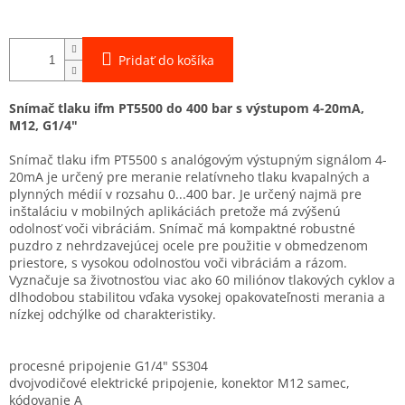
Pridať do košíka
Snímač tlaku ifm PT5500 do 400 bar s výstupom 4-20mA,
M12, G1/4"
Snímač tlaku ifm PT5500 s analógovým výstupným signálom 4-
20mA je určený pre meranie relatívneho tlaku kvapalných a
plynných médií v rozsahu 0...400 bar. Je určený najmä pre
inštaláciu v mobilných aplikáciách pretože má zvýšenú
odolnosť voči vibráciám. Snímač má kompaktné robustné
puzdro z nehrdzavejúcej ocele pre použitie v obmedzenom
priestore, s vysokou odolnosťou voči vibráciám a rázom.
Vyznačuje sa životnosťou viac ako 60 miliónov tlakových cyklov a
dlhodobou stabilitou vďaka vysokej opakovateľnosti merania a
nízkej odchýlke od charakteristiky.
procesné pripojenie G1/4" SS304
dvojvodičové elektrické pripojenie, konektor M12 samec,
kódovanie A