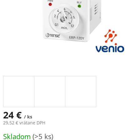
24 €
/ ks
29,52 € vrátane DPH
Jednotková
Skladom
(>5 ks)
cena: