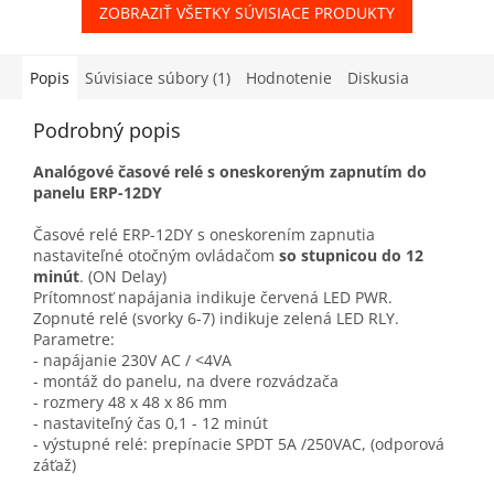
ZOBRAZIŤ VŠETKY SÚVISIACE PRODUKTY
Popis
Súvisiace súbory (1)
Hodnotenie
Diskusia
Podrobný popis
Analógové časové relé s oneskoreným zapnutím do
panelu ERP-12DY
Časové relé ERP-12DY s oneskorením zapnutia
nastaviteľné otočným ovládačom
so stupnicou do 12
minút
. (ON Delay)
Prítomnosť napájania indikuje červená LED PWR.
Zopnuté relé (svorky 6-7) indikuje zelená LED RLY.
Parametre:
- napájanie 230V AC / <4VA
- montáž do panelu, na dvere rozvádzača
- rozmery 48 x 48 x 86 mm
- nastaviteľný čas 0,1 - 12 minút
- výstupné relé: prepínacie SPDT 5A /250VAC, (odporová
záťaž)