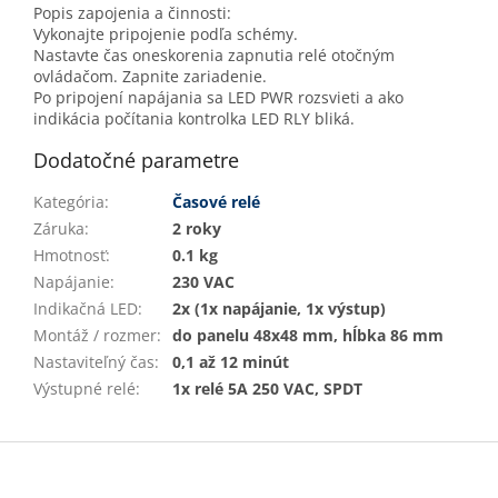
Popis zapojenia a činnosti:
Vykonajte pripojenie podľa schémy.
Nastavte čas oneskorenia zapnutia relé otočným
ovládačom. Zapnite zariadenie.
Po pripojení napájania sa LED PWR rozsvieti a ako
indikácia počítania kontrolka LED RLY bliká.
Dodatočné parametre
Kategória
:
Časové relé
Záruka
:
2 roky
Hmotnosť
:
0.1 kg
Napájanie
:
230 VAC
Indikačná LED
:
2x (1x napájanie, 1x výstup)
Montáž / rozmer
:
do panelu 48x48 mm, hĺbka 86 mm
Nastaviteľný čas
:
0,1 až 12 minút
Výstupné relé
:
1x relé 5A 250 VAC, SPDT
Z
á