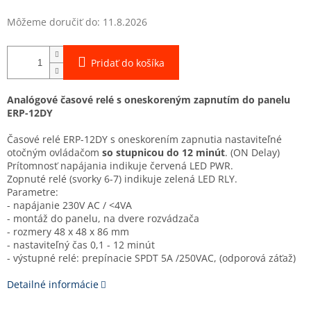
Môžeme doručiť do:
11.8.2026
Pridať do košíka
Analógové časové relé s oneskoreným zapnutím do panelu
ERP-12DY
Časové relé ERP-12DY s oneskorením zapnutia nastaviteľné
otočným ovládačom
so stupnicou do 12 minút
. (ON Delay)
Prítomnosť napájania indikuje červená LED PWR.
Zopnuté relé (svorky 6-7) indikuje zelená LED RLY.
Parametre:
- napájanie 230V AC / <4VA
- montáž do panelu, na dvere rozvádzača
- rozmery 48 x 48 x 86 mm
- nastaviteľný čas 0,1 - 12 minút
- výstupné relé: prepínacie SPDT 5A /250VAC, (odporová záťaž)
Detailné informácie