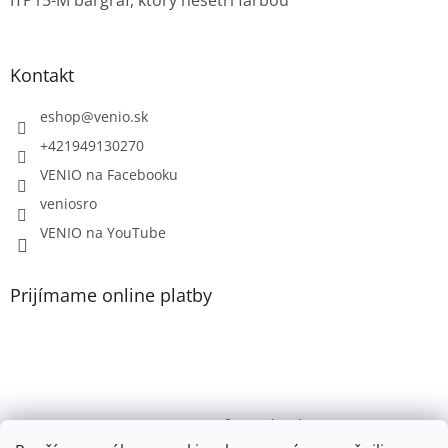
ITP15-M bargraf, ktorý nešetrí farbou
Kontakt
eshop
@
venio.sk
+421949130270
VENIO na Facebooku
veniosro
VENIO na YouTube
Prijímame online platby
VENIO, s.r.o. - firemný web /
Videonávody YouTube k PR200, PR100, PR110, PR102