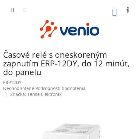
Prejsť
na
NÁKU
obsah
KOŠÍK
Časové relé s oneskoreným
zapnutím ERP-12DY, do 12 minút,
do panelu
ERP12DY
Priemerné
Neohodnotené
Podrobnosti hodnotenia
hodnotenie
Značka:
Tense Elektronik
produktu
je
0,0
z
5
hviezdičiek.