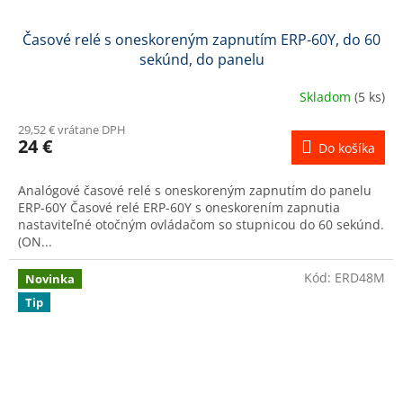
Časové relé s oneskoreným zapnutím ERP-60Y, do 60
sekúnd, do panelu
Skladom
(5 ks)
29,52 € vrátane DPH
24 €
Do košíka
Analógové časové relé s oneskoreným zapnutím do panelu
ERP-60Y Časové relé ERP-60Y s oneskorením zapnutia
nastaviteľné otočným ovládačom so stupnicou do 60 sekúnd.
(ON...
Kód:
ERD48M
Novinka
Tip