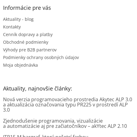
p
ä
Informácie pre vás
t
Aktuality - blog
i
e
Kontakty
Cenník dopravy a platby
Obchodné podmienky
Výhody pre B2B partnerov
Podmienky ochrany osobných údajov
Moja objednávka
Aktuality, najnovšie články:
Nová verzia programovacieho prostredia Akytec ALP 3.0
a aktualizácia označovania typu PR225 v prostredí ALP
3.0
Zjednodušenie programovania, vizualizácie
a automatizácie aj pre začiatočníkov – akYtec ALP 2.10