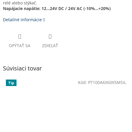
relé alebo stýkač.
Napájacie napätie: 12...24V DC / 24V AC (-10%...+20%)
Detailné informácie
OPÝTAŤ SA
ZDIEĽAŤ
Súvisiaci tovar
Kód:
PT100A6X60X5MSIL
Tip