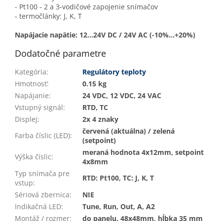
- Pt100 - 2 a 3-vodičové zapojenie snímačov
- termočlánky: J, K, T
Napájacie napätie: 12...24V DC / 24V AC (-10%...+20%)
Dodatočné parametre
Kategória
:
Regulátory teploty
Hmotnosť
:
0.15 kg
Napájanie
:
24 VDC, 12 VDC, 24 VAC
Vstupný signál
:
RTD, TC
Displej
:
2x 4 znaky
červená (aktuálna) / zelená
Farba číslic (LED)
:
(setpoint)
meraná hodnota 4x12mm, setpoint
Výška číslic
:
4x8mm
Typ snímača pre
RTD: Pt100, TC: J, K, T
vstup
:
Sériová zbernica
:
NIE
Indikačná LED
:
Tune, Run, Out, A, A2
Montáž / rozmer
:
do panelu, 48x48mm, hĺbka 35 mm