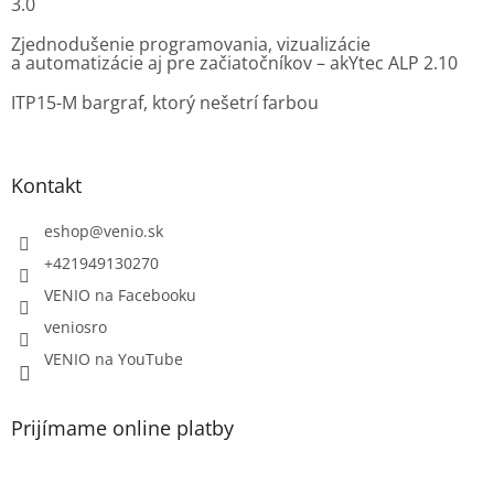
3.0
Zjednodušenie programovania, vizualizácie
a automatizácie aj pre začiatočníkov – akYtec ALP 2.10
ITP15-M bargraf, ktorý nešetrí farbou
Kontakt
eshop
@
venio.sk
+421949130270
VENIO na Facebooku
veniosro
VENIO na YouTube
Prijímame online platby