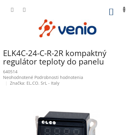
Prejsť
na
NÁKU
obsah
KOŠÍK
ELK4C-24-C-R-2R kompaktný
regulátor teploty do panelu
640514
Priemerné
Neohodnotené
Podrobnosti hodnotenia
hodnotenie
Značka:
EL.CO. SrL - Italy
produktu
je
0,0
z
5
hviezdičiek.