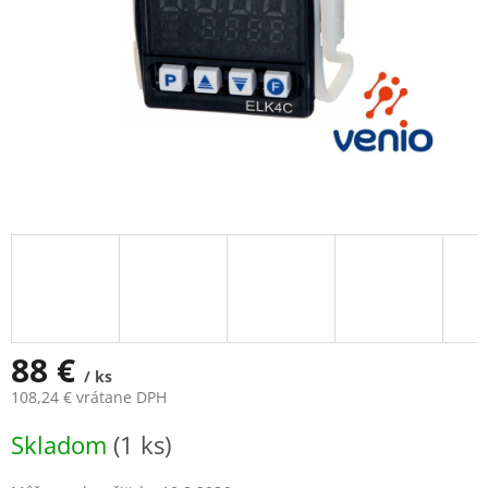
88 €
/ ks
108,24 € vrátane DPH
Jednotková
Skladom
(1 ks)
cena: