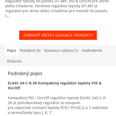
Regulátor teploty do panelu DT-48Y, PID & On/Off pre ohrev
alebo chladenie. Panelový regulátor teploty DT-48Y je
regulátor pre ohrev alebo chladenie pre montáž do panelu
s...
ZOBRAZIŤ VŠETKY SÚVISIACE PRODUKTY
Popis
Podobné (5)
Súvisiace súbory (1)
Hodnotenie
Diskusia
Podrobný popis
ELK4C-24-C-R-2R kompaktný regulátor teploty PID &
On/Off
Kompaktný PID / On/Off regulátor teploty ELK4C-240-C-R-
2R je jednokanálový regulátor so vstupom
pre odporové snímače teploty RTD / Pt100 (2 a 3 vodičové)
a termočlánky typu J, K, T.