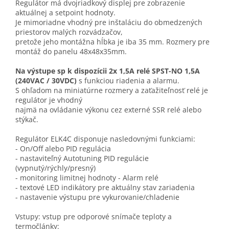
Regulátor má dvojriadkový displej pre zobrazenie
aktuálnej a setpoint hodnoty.
Je mimoriadne vhodný pre inštaláciu do obmedzených
priestorov malých rozvádzačov,
pretože jeho montážna hĺbka je iba 35 mm. Rozmery pre
montáž do panelu 48x48x35mm.
Na výstupe sp k dispozícii 2x 1,5A relé SPST-NO 1,5A
(240VAC / 30VDC)
s funkciou riadenia a alarmu.
S ohľadom na miniatúrne rozmery a zaťažiteľnosť relé je
regulátor je vhodný
najmä na ovládanie výkonu cez externé SSR relé alebo
stýkač.
Regulátor ELK4C disponuje nasledovnými funkciami:
- On/Off alebo PID regulácia
- nastaviteľný Autotuning PID regulácie
(vypnutý/rýchly/presný)
- monitoring limitnej hodnoty - Alarm relé
- textové LED indikátory pre aktuálny stav zariadenia
- nastavenie výstupu pre vykurovanie/chladenie
Vstupy: vstup pre odporové snímače teploty a
termočlánky: