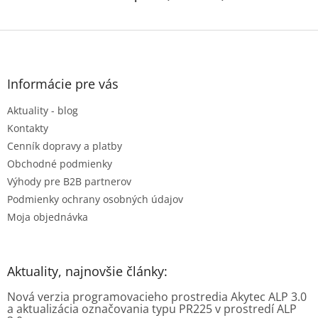
Z
á
p
ä
Informácie pre vás
t
Aktuality - blog
i
e
Kontakty
Cenník dopravy a platby
Obchodné podmienky
Výhody pre B2B partnerov
Podmienky ochrany osobných údajov
Moja objednávka
Aktuality, najnovšie články:
Nová verzia programovacieho prostredia Akytec ALP 3.0
a aktualizácia označovania typu PR225 v prostredí ALP