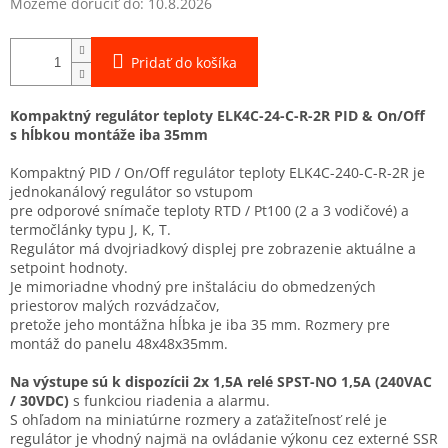
Môžeme doručiť do:
10.8.2026
Pridať do košíka
Kompaktný regulátor teploty ELK4C-24-C-R-2R PID & On/Off
s hĺbkou montáže iba 35mm
Kompaktný PID / On/Off regulátor teploty ELK4C-240-C-R-2R je
jednokanálový regulátor so vstupom
pre odporové snímače teploty RTD / Pt100 (2 a 3 vodičové) a
termočlánky typu J, K, T.
Regulátor má dvojriadkový displej pre zobrazenie aktuálne a
setpoint hodnoty.
Je mimoriadne vhodný pre inštaláciu do obmedzených
priestorov malých rozvádzačov,
pretože jeho montážna hĺbka je iba 35 mm. Rozmery pre
montáž do panelu 48x48x35mm.
Na výstupe sú k dispozícii 2x 1,5A relé SPST-NO 1,5A (240VAC
/ 30VDC)
s funkciou riadenia a alarmu.
S ohľadom na miniatúrne rozmery a zaťažiteľnosť relé je
regulátor je vhodný najmä na ovládanie výkonu cez externé SSR