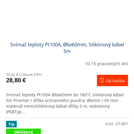
Snímač teploty Pt100A, Ø6x60mm, Silikónový kábel
5m
10-15 pracovných dní
35,42 € vrátane DPH
28,80 €
Do košíka
Snímač teploty Pt100A Ø6x60mm do 180°C silikónový kábel
5m Priemer / dĺžka ochranného puzdra: Ø6mm / 60 mm -
materiál nerezSilikónový kábel dĺžky 5 m, vodotesný
IP68Typ...
Kód:
DT48Y
Tip
Obľúbený