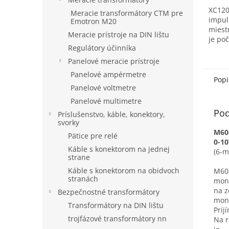
XC120
Meracie transformátory CTM pre
impul
Emotron M20
miest
Meracie prístroje na DIN lištu
je po
Regulátory účinníka
otáčk
panel
Panelové meracie prístroje
6 čísl
Panelové ampérmetre
Popi
Panelové voltmetre
Panelové multimetre
Pod
Príslušenstvo, káble, konektory,
svorky
M60-
Pätice pre relé
0-1
Káble s konektorom na jednej
(6-m
strane
Káble s konektorom na obidvoch
M60-
stranách
mont
na z
Bezpečnostné transformátory
mont
Transformátory na DIN lištu
Prij
trojfázové transformátory nn
Na r