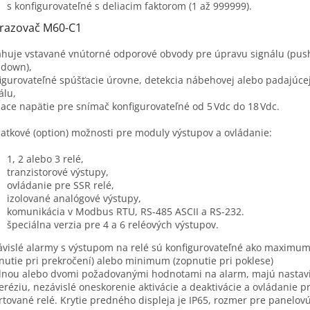
s konfigurovateľné s deliacim faktorom (1 až 999999).
razovač M60-C1
huje vstavané vnútorné odporové obvody pre úpravu signálu (pus
-down),
igurovateľné spúšťacie úrovne, detekcia nábehovej alebo padajúce
álu,
ace napätie pre snímač konfigurovateľné od 5 Vdc do 18 Vdc.
latkové (option) možnosti pre moduly výstupov a ovládanie:
1, 2 alebo 3 relé,
tranzistorové výstupy,
ovládanie pre SSR relé,
izolované analógové výstupy,
komunikácia v Modbus RTU, RS-485 ASCII a RS-232.
špeciálna verzia pre 4 a 6 reléových výstupov.
vislé alarmy s výstupom na relé sú konfigurovateľné ako maximu
nutie pri prekročení) alebo minimum (zopnutie pri poklese)
dnou alebo dvomi požadovanými hodnotami na alarm, majú nastav
eréziu, nezávislé oneskorenie aktivácie a deaktivácie a ovládanie p
rtované relé. Krytie predného displeja je IP65, rozmer pre panelo