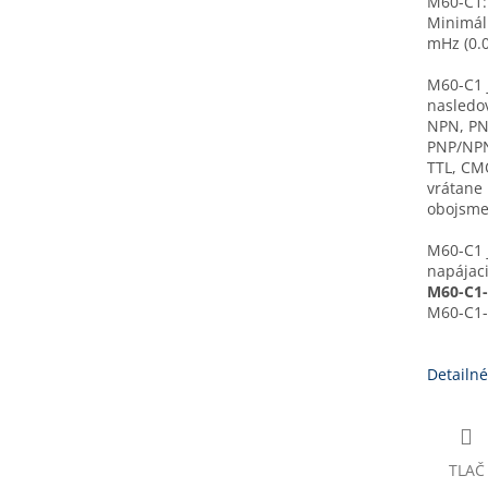
M60-C1:
Minimáln
mHz (0.0
M60-C1 j
nasledov
NPN, PN
PNP/NPN
TTL, CM
vrátane
obojsme
M60-C1 j
napájaci
M60-C1-L
M60-C1-H
Detailné
TLAČ