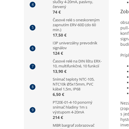
slučky 4-20mA, pasívny,
červený
Zob
74 €
Časové relé s oneskoreným
obsa
zapnutím ERV-60D (do 60
pull
min.)
konf
17,50 €
sign
I3P univerzálny prevodník
budi
signálov
124 €
Príp
Časové relé na DIN lištu ERX-
10, multifunkčné, 10 funkcií
13,90 €
Snímač teploty NTC-105,
NTC10k Ø5x15mm, PVC
kábel 1,5m, IP68
6,50 €
PT20E-01-4-10 ponorný
Nezá
snímač hladiny 1m s
(zop
výstupom 4-20mA
s je
214 €
hyst
inve
MBR bargraf zobrazovač