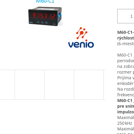
M60-C1-
rýchlos
(6-miest
M60-C1 j
periodo
na zobra
rozmer p
Prijíma 
enkodér
Na rozdi
frekven
M60-C1 
pre sní
impulzo
Maximál
250 kHz
Maximál