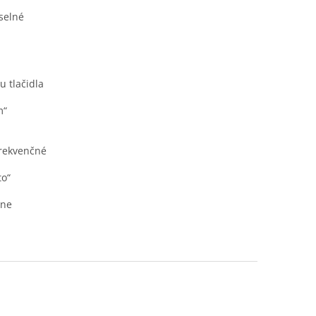
selné
 tlačidla
m“
frekvenčné
to“
lne