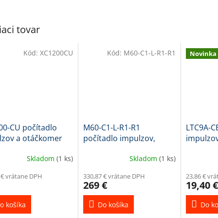
iaci tovar
Kód:
XC1200CU
Kód:
M60-C1-L-R1-R1
Novinka
00-CU počítadlo
M60-C1-L-R1-R1
LTC9A-CE
lzov a otáčkomer
počítadlo impulzov,
impulzov
anelu
zobrazovač otáčok a
displejo
Skladom
(1 ks)
Skladom
(1 ks)
rýchlosti
 € vrátane DPH
330,87 € vrátane DPH
23,86 € vr
269 €
19,40 €
o košíka
Do košíka
Do ko