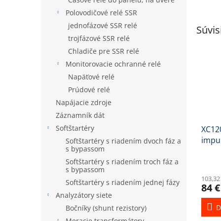
Polovodičové relé SSR
jednofázové SSR relé
Súvis
trojfázové SSR relé
Chladiče pre SSR relé
Monitorovacie ochranné relé
Napäťové relé
Prúdové relé
Napájacie zdroje
Záznamník dát
Softštartéry
XC12
impu
Softštartéry s riadením dvoch fáz a
s bypassom
do p
Softštartéry s riadením troch fáz a
s bypassom
103,32
Softštartéry s riadením jednej fázy
84 €
Analyzátory siete
D
Bočníky (shunt rezistory)
Meracie transformátory