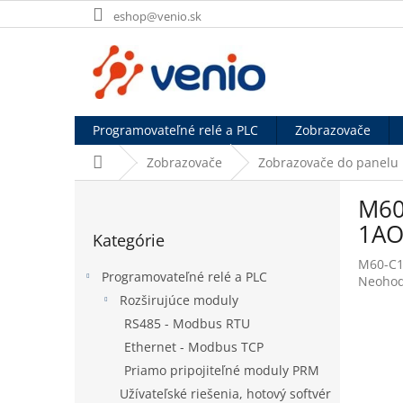
Prejsť
eshop@venio.sk
na
obsah
Programovateľné relé a PLC
Zobrazovače
Domov
Zobrazovače
Zobrazovače do panelu
B
M60-
o
Preskočiť
č
1A
Kategórie
kategórie
n
M60-C1
ý
Programovateľné relé a PLC
Prieme
Neohod
p
hodnot
Rozširujúce moduly
a
produk
RS485 - Modbus RTU
n
je
e
Ethernet - Modbus TCP
0,0
l
z
Priamo pripojiteľné moduly PRM
5
Užívateľské riešenia, hotový softvér
hviezdi