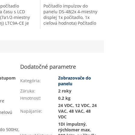
počítadlo
Počítadlo impulzov do
a času s LCD
panelu DS-48(2x 4-miestny
(7a1/2-miestny
displej 1x počítadlo, 1x
ej) LTC9A-CE je
cieľová hodnota) Počítadlo
 impulzov a
pulzov DS-48 počíta signály
 času pre montáž
z mechanických spínačov,
, na zobrazovanie
indukčných snímačov...
..
Dodatočné parametre
výstupom
Zobrazovače do
Kategória
:
panelu
Záruka
:
2 roky
Hmotnosť
:
0.2 kg
pre
24 VDC, 12 VDC, 24
Napájanie
:
VAC, 48 VAC, 48
nelovú
VDC
1DI impulzný,
 do 500Hz,
rýchlomer max.