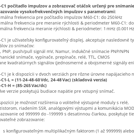
C1 počítadlo impulzov a zobrazovač otáčok určený pre snímanie
razovanie vysokofrekvenčných impulzov s parametrami:
málna frekvencia pre počítadlo impulzov M60-C1: do 250 kHz
málna frekvencia pre meranie rýchlosti & periodmeter M60-C1: do
málna frekvencia meranie rýchlosti & periodmeter: 1 mHz (0.001 Hz
C1 je užívateľsky konfigurovateľný displej, akceptuje nasledovné t
álov zo snímačov:
 PNP, push/pull signál mV, Namur, indukčné snímacie PNP/NPN
anické snímače, vypínače, prepínače, relé, TTL, CMOS
ane kvadratúrnych signálov (jednosmerné a obojsmerné signály en
C1 je k dispozícii v dvoch verziách pre rôzne úrovne napájacieho n
C1-L = (11-24-48-60 Vdc, 24-48 Vac) (skladová verzia)
C1-H = (85-265 Vac/dc)
ve verzie poskytujú budiace napätie pre vstupný snímač.
spozícii je možnosť rozšírenia o voliteľné výstupné moduly s relé,
zistorom, riadením SSR, analógovými výstupmi a komunikácia MO
azovanie od 999999 do -199999 s desatinnou čiarkou, poskytuje ti
ovateľné zobrazovanie:
s konfigurovateľným multiplikačným faktorom (1 až 999999) alebo