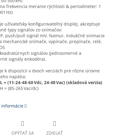
 do 500 kHz
a frekvencia meranie rýchlosti & periodmeter: 1
01 Hz)
e užívateľsky konfigurovateľný displej, akceptuje
né typy signálov zo snímačov:
P, push/pull signál mV, Namur, indukčné snímacie
 mechanické snímače, vypínače, prepínače, relé,
OS
 kvadratúrnych signálov (jednosmerné a
rné signály enkodéra).
e k dispozícii v dvoch verziách pre rôzne úrovne
eho napätia:
 = (11-24-48-60 Vdc, 24-48 Vac) (skladová verzia)
 = (85-265 Vac/dc)
 informácie
OPÝTAŤ SA
ZDIEĽAŤ