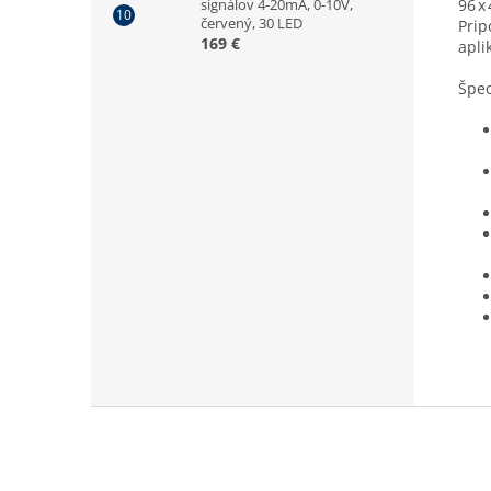
signálov 4-20mA, 0-10V,
96 x
červený, 30 LED
Prip
169 €
apli
Špec
Z
á
p
ä