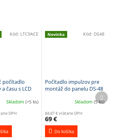
Kód:
LTC9ACE
Kód:
DS48
Novinka
 počítadlo
Počítadlo impulzov pre
 a času s LCD
montáž do panelu DS-48
Ďalší
m
produkt
Skladom
(>5 ks)
Skladom
(5 ks)
átane DPH
84,87 € vrátane DPH
69 €
šíka
Do košíka