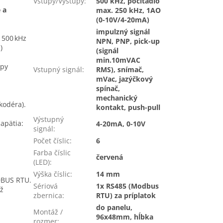
Vstupy/Výstupy
:
500 kHz, počítadlo
 a
max. 250 kHz, 1AO
(0-10V/4-20mA)
impulzný signál
 500 kHz
NPN, PNP, pick-up
)
(signál
min.10mVAC
ypy
Vstupný signál
:
RMS), snímač,
mVac, jazýčkový
spínač,
mechanický
kodéra).
kontakt, push-pull
Výstupný
apätia:
4-20mA, 0-10V
signál
:
Počet číslic
:
6
Farba číslic
červená
(LED)
:
Výška číslic
:
14 mm
DBUS RTU.
Sériová
1x RS485 (Modbus
ež
zbernica
:
RTU) za príplatok
do panelu,
Montáž /
96x48mm, hĺbka
rozmer
: