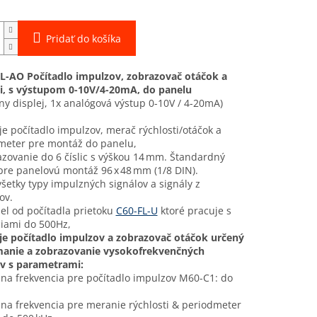
Pridať do košíka
L-AO Počítadlo impulzov, zobrazovač otáčok a
ti, s výstupom 0-10V/4-20mA, do panelu
ny displej, 1x analógová výstup 0-10V / 4-20mA)
e počítadlo impulzov, merač rýchlosti/otáčok a
meter pre montáž do panelu,
zovanie do 6 číslic s výškou 14 mm. Štandardný
re panelovú montáž 96 x 48 mm (1/8 DIN).
všetky typy impulzných signálov a signály z
ov.
el od počítadla prietoku
C60-FL-U
ktoré pracuje s
ciami do 500Hz,
je počítadlo impulzov a zobrazovač otáčok určený
manie a zobrazovanie vysokofrekvenčných
v s parametrami:
na frekvencia pre počítadlo impulzov M60-C1: do
na frekvencia pre meranie rýchlosti & periodmeter