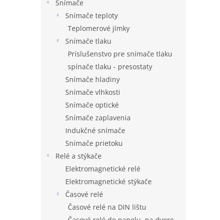
Snímače
Snímače teploty
Teplomerové jímky
Snímače tlaku
Príslušenstvo pre snímače tlaku
spínače tlaku - presostaty
Snímače hladiny
Snímače vlhkosti
Snímače optické
Snímače zaplavenia
Indukčné snímače
Snímače prietoku
Relé a stýkače
Elektromagnetické relé
Elektromagnetické stýkače
Časové relé
Časové relé na DIN lištu
Časové relé do panelu, na dvere