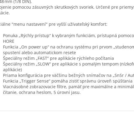
 48 mm (1/8 DIN).
ojenie pomocou zásuvných skrutkových svoriek. Určené pre priemy
kácie.
iálne "menu nastavení" pre vyšší užívateľský komfort:
Ponuka „Rýchly prístup“ k vybraným funkciám, prístupná pomocou
HORE
Funkcia „On power up“ na ochranu systému pri prvom „studeno
spustení alebo automatickom resete
Špeciálny režim „FAST“ pre aplikácie rýchleho počítania
Špeciálny režim „SLOW“ pre aplikácie s pomalým tempom (nízko
aplikácie)
Priama konfigurácia pre väčšinu bežných snímačov na „SnSr / Au
Funkcia „Trigger Sense“ pomáha zistiť správnu úroveň spúšťania
Viacnásobné zobrazovacie filtre, pamäť pre maximálne a minimá
čítanie, ochrana heslom, 5 úrovní jasu.