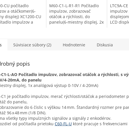
0-CU počítadlo
M60-C1-L-R1-R1 Počítadlo
LTC9A-CE 
zov a otáčkomer(6-
impulzov, zobrazovač
impulzov 
ny displej) XC1200-CU
otáčok a rýchlosti, do
displejom
čítadlo impulzov a
panelu(6-miestny displej, 2x
LCD displ
omer pre montáž do
výstupné relé) M60-C1 je
počítadlo
u, na zobrazovanie do
počítadlo impulzov, merač
počítadlo
ic s výškou 14 mm....
rýchlosti/otáčok a...
do panelu
do 7 a 1/2.
s
Súvisiace súbory (2)
Hodnotenie
Diskusia
robný popis
C1-L-AO Počítadlo impulzov, zobrazovač otáčok a rýchlosti, s 
0V/4-20mA, do panelu
iestny displej, 1x analógová výstup 0-10V / 4-20mA)
C1 je počítadlo impulzov, merač rýchlosti/otáčok a periodometer 
áž do panelu,
obrazovanie do 6 číslic s výškou 14 mm. Štandardný rozmer pre pa
áž 96 x 48 mm (1/8 DIN).
íma všetky typy impulzných signálov a signály z enkodérov.
ozdiel od počítadla prietoku
C60-FL-U
ktoré pracuje s frekvenciami