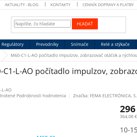
AKTUALITY - BLOG
KONTAKTY
CENNÍK DOPRAVY A PLATBY
HĽADAŤ
Regulátory
Prevodníky
Snímače
Relé a stýkače
M60-C1-L-AO počítadlo impulzov, zobrazovač otáčok a rýchlost
C1-L-AO počítadlo impulzov, zobrazov
O
-L-AO
rné
notené
Podrobnosti hodnotenia
Značka:
FEMA ELECTRÓNICA, S.
enie
296
tu
364,08 
Jednotk
10-15
cena:
čiek.