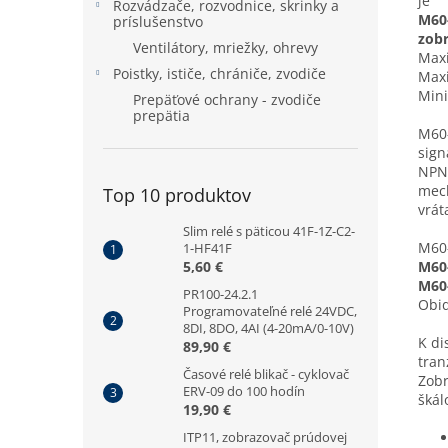
je
Rozvádzače, rozvodnice, skrinky a
M60-
príslušenstvo
zob
Ventilátory, mriežky, ohrevy
Maxi
Poistky, ističe, chrániče, zvodiče
Maxi
Mini
Prepäťové ochrany - zvodiče
prepätia
M60-
sign
NPN,
mech
Top 10 produktov
vrát
Slim relé s päticou 41F-1Z-C2-
M60-
1-HF41F
5,60 €
M60-
M60-
PR100-24.2.1
Obid
Programovateľné relé 24VDC,
8DI, 8DO, 4AI (4-20mA/0-10V)
K di
89,90 €
tran
Časové relé blikač - cyklovač
Zobr
ERV-09 do 100 hodín
škál
19,90 €
ITP11, zobrazovač prúdovej