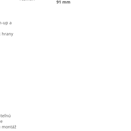
91 mm
h-up a
j hrany
m
iteľnú
re
vú montáž