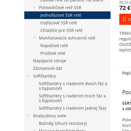
88,56 
72 €
Polovodičové relé SSR
jednofázové SSR relé
D
trojfázové SSR relé
Chladiče pre SSR relé
TRM50
Monitorovacie ochranné relé
regulá
On/Of
Napäťové relé
teplo
Prúdové relé
jedno
Napájacie zdroje
unive
vstupn
Záznamník dát
odpor
Popi
Softštartéry
Softštartéry s riadením dvoch fáz a
s bypassom
Pod
Softštartéry s riadením troch fáz a
s bypassom
SSR
Softštartéry s riadením jednej fázy
s ch
Analyzátory siete
Polo
Bočníky (shunt rezistory)
Konš
Meracie transformátory
Skru