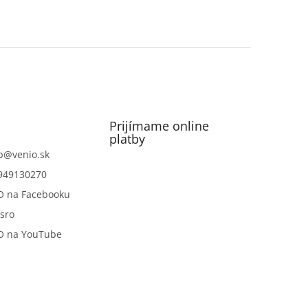
Prijímame online
platby
p
@
venio.sk
949130270
O na Facebooku
sro
O na YouTube