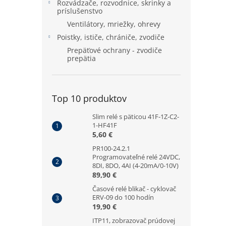
Rozvádzače, rozvodnice, skrinky a
príslušenstvo
Ventilátory, mriežky, ohrevy
Poistky, ističe, chrániče, zvodiče
Prepäťové ochrany - zvodiče
prepätia
Top 10 produktov
Slim relé s päticou 41F-1Z-C2-
1-HF41F
5,60 €
PR100-24.2.1
Programovateľné relé 24VDC,
8DI, 8DO, 4AI (4-20mA/0-10V)
89,90 €
Časové relé blikač - cyklovač
ERV-09 do 100 hodín
19,90 €
ITP11, zobrazovač prúdovej