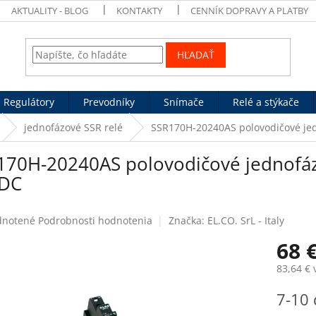
AKTUALITY - BLOG
KONTAKTY
CENNÍK DOPRAVY A PLATBY
HĽADAŤ
Regulátory
Prevodníky
Snímače
Relé a stýkače
jednofázové SSR relé
SSR170H-20240AS polovodičové jed
170H-20240AS polovodičové jednofázo
DC
rné
notené
Podrobnosti hodnotenia
Značka:
EL.CO. SrL - Italy
enie
68 
tu
83,64 €
Jednotk
7-10 
cena:
čiek.