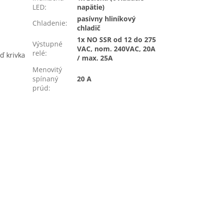
LED
:
napätie)
pasívny hliníkový
Chladenie
:
chladič
1x NO SSR od 12 do 275
Výstupné
VAC, nom. 240VAC, 20A
relé
:
ď krivka
/ max. 25A
Menovitý
spínaný
20 A
prúd
: