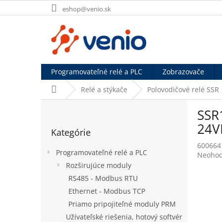
Prejsť
eshop@venio.sk
na
obsah
Programovateľné relé a PLC
Zobrazovače
Domov
Relé a stýkače
Polovodičové relé SSR
B
SSR
o
Preskočiť
č
24V
Kategórie
kategórie
n
600664
ý
Programovateľné relé a PLC
Prieme
Neohod
p
hodnot
Rozširujúce moduly
a
produk
RS485 - Modbus RTU
n
je
e
Ethernet - Modbus TCP
0,0
l
z
Priamo pripojiteľné moduly PRM
5
Užívateľské riešenia, hotový softvér
hviezdi