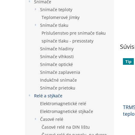
Snímače
Snímače teploty
Teplomerové jímky
Snímače tlaku
Príslušenstvo pre snímače tlaku
spínače tlaku - presostaty
Súvis
Snímače hladiny
Snímače vlhkosti
Tip
Snímače optické
Snímače zaplavenia
Indukčné snímače
Snímače prietoku
Relé a stýkače
Elektromagnetické relé
TRM5
Elektromagnetické stýkače
teplo
Časové relé
Časové relé na DIN lištu
Časové relé do panelu, na dvere