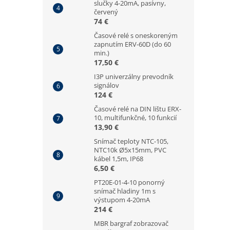
slučky 4-20mA, pasívny,
červený
74 €
Časové relé s oneskoreným
zapnutím ERV-60D (do 60
min.)
17,50 €
I3P univerzálny prevodník
signálov
124 €
Časové relé na DIN lištu ERX-
10, multifunkčné, 10 funkcií
13,90 €
Snímač teploty NTC-105,
NTC10k Ø5x15mm, PVC
kábel 1,5m, IP68
6,50 €
PT20E-01-4-10 ponorný
snímač hladiny 1m s
výstupom 4-20mA
214 €
MBR bargraf zobrazovač