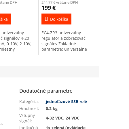
rátane DPH
244,77 € vrátane DPH
199 €
šíka
Do košíka
e univerzálny
EC4-ZR3 univerzálny
č signálov 4-20
regulátor a zobrazovač
A, 0-10V, 2-10V,
signálov Základné
miestny
parametre: univerzálne
ľný zelený LED
napájanie 18 až 265
Výroba ITP14-G
VAC/VDC univerzálny vstup
ku 2025,...
pre meraný signál (rozsah -
viď detailný...
Dodatočné parametre
Kategória
:
jednofázové SSR relé
Hmotnosť
:
0.2 kg
Vstupný
4-32 VDC, 24 VDC
signál
:
u.
Indikačná
1x zelená (ovládacie