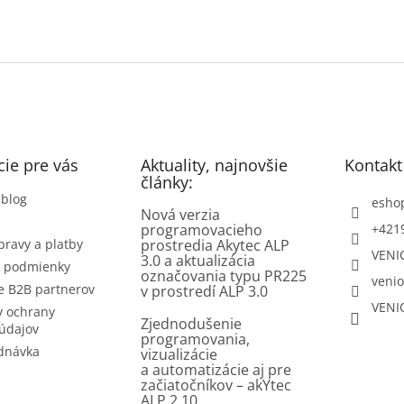
ie pre vás
Aktuality, najnovšie
Kontakt
články:
 blog
esho
Nová verzia
programovacieho
+421
pravy a platby
prostredia Akytec ALP
VENI
3.0 a aktualizácia
 podmienky
označovania typu PR225
venio
e B2B partnerov
v prostredí ALP 3.0
VENI
 ochrany
Zjednodušenie
údajov
programovania,
dnávka
vizualizácie
a automatizácie aj pre
začiatočníkov – akYtec
ALP 2.10