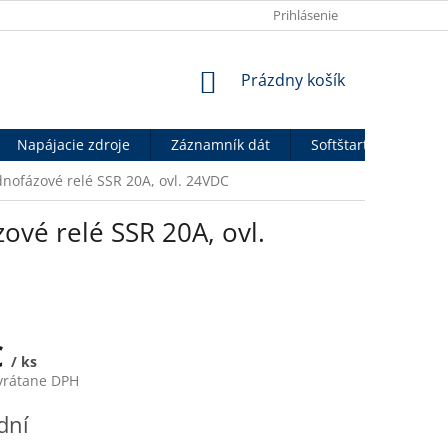
OBCHODNÉ PODMIENKY
VÝHODY PRE B2B PARTNEROV
Prihlásenie
P
NÁKUPNÝ
Prázdny košík
KOŠÍK
Napájacie zdroje
Záznamník dát
Softštartéry
An
nofázové relé SSR 20A, ovl. 24VDC
vé relé SSR 20A, ovl.
€
/ ks
 vrátane DPH
ová
dní