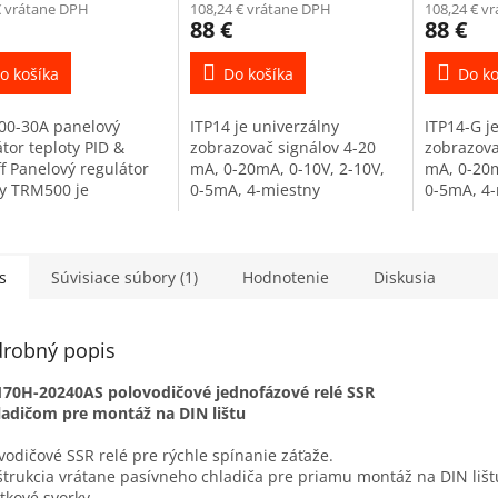
€ vrátane DPH
108,24 € vrátane DPH
108,24 € v
88 €
88 €
o košíka
Do košíka
Do ko
0-30A panelový
ITP14 je univerzálny
ITP14-G j
tor teploty PID &
zobrazovač signálov 4-20
zobrazova
f Panelový regulátor
mA, 0-20mA, 0-10V, 2-10V,
mA, 0-20m
ty TRM500 je
0-5mA, 4-miestny
0-5mA, 4-
kanálový regulátor s
škálovateľný červený LED
škálovate
rzálnym vstupom. Ako
displej. Výroba ITP14 končí v
displej. 
ý signál slúžia
roku 2025, odporúčame...
končí v ro
ové...
s
Súvisiace súbory (1)
Hodnotenie
Diskusia
robný popis
170H-20240AS polovodičové jednofázové relé SSR
ladičom pre montáž na DIN lištu
vodičové SSR relé pre rýchle spínanie záťaže.
trukcia vrátane pasívneho chladiča pre priamu montáž na DIN lišt
tkové svorky.