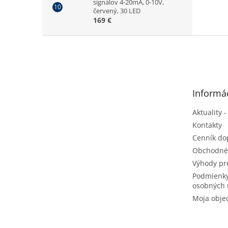
signálov 4-20mA, 0-10V,
červený, 30 LED
169 €
Z
á
p
ä
t
Informác
i
e
Aktuality -
Kontakty
Cenník do
Obchodné
Výhody pr
Podmienky
osobných 
Moja obje