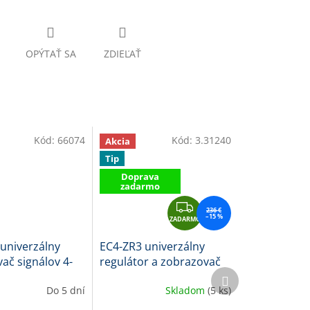
OPÝTAŤ SA
ZDIEĽAŤ
Kód:
66074
Kód:
3.31240
Akcia
Tip
Doprava
zadarmo
Z
236 €
–15 %
ZADARMO
A
D
 univerzálny
EC4-ZR3 univerzálny
A
ač signálov 4-
regulátor a zobrazovač
R
Ďalší
10V, zelený
do panelu, 96x48 mm
produkt
M
Do 5 dní
Skladom
(5 ks)
O