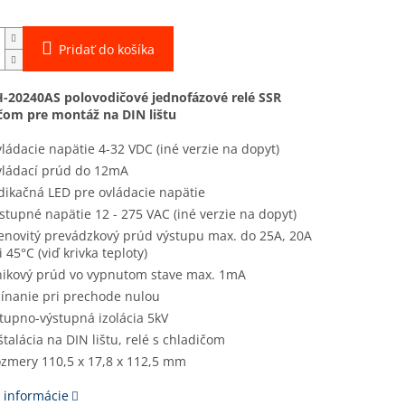
Pridať do košíka
-20240AS polovodičové jednofázové relé SSR
ičom pre montáž na DIN lištu
ládacie napätie 4-32 VDC (iné verzie na dopyt)
ládací prúd do 12mA
dikačná LED pre ovládacie napätie
stupné napätie 12 - 275 VAC (iné verzie na dopyt)
novitý prevádzkový prúd výstupu max. do 25A, 20A
i 45°C (viď krivka teploty)
ikový prúd vo vypnutom stave max. 1mA
ínanie pri prechode nulou
tupno-výstupná izolácia 5kV
štalácia na DIN lištu, relé s chladičom
zmery 110,5 x 17,8 x 112,5 mm
 informácie