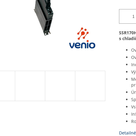
SSR170H
s chlad
Ov
Ov
In
Vý
Me
pr
Ún
Sp
Vs
In
Ro
Detailné