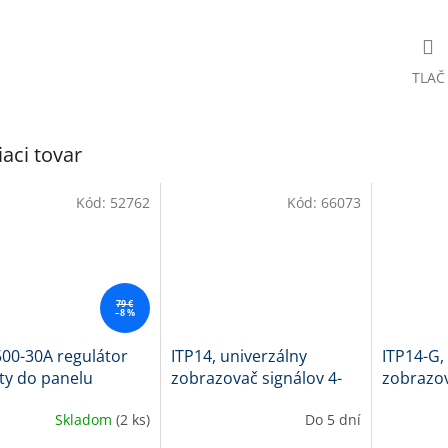
TLAČ
iaci tovar
Kód:
52762
Kód:
66073
79 €
–8 %
00-30A regulátor
ITP14, univerzálny
ITP14-G,
ty do panelu
zobrazovač signálov 4-
zobrazov
20mA, 0-10V, červený
20mA, 0-
Skladom
(2 ks)
Do 5 dní