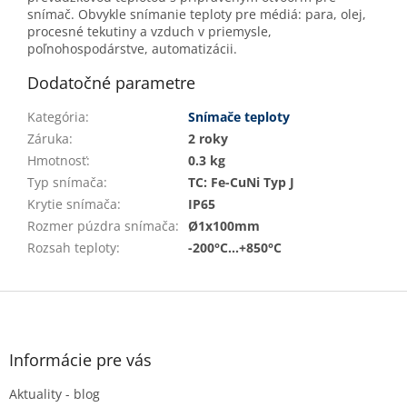
snímač. Obvykle snímanie teploty pre médiá: para, olej,
procesné tekutiny a vzduch v priemysle,
poľnohospodárstve, automatizácii.
Dodatočné parametre
Kategória
:
Snímače teploty
Záruka
:
2 roky
Hmotnosť
:
0.3 kg
Typ snímača
:
TC: Fe-CuNi Typ J
Krytie snímača
:
IP65
Rozmer púzdra snímača
:
Ø1x100mm
Rozsah teploty
:
-200°C...+850°C
Z
á
p
ä
Informácie pre vás
t
Aktuality - blog
i