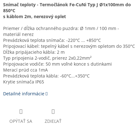
Snímač teploty - Termočlánok Fe-CuNi Typ J Ø1x100mm do
850°C
s káblom 2m, nerezový oplet
Priemer / dĺžka ochranného puzdra: Ø 1mm / 100 mm -
materiál nerez
Prevádzková teplota snímača: -220°C ... +850°C
Pripojovací kábel: tepelný kábel s nerezovým opletom do 350°C
Dĺžka pripájacieho kábla: 2 m
Typ pripojenia 2-vodič, prierez 2x0,22mm²
Pripojovacie vodiče: 50 mm voľné konce s dutinkami
Merací prúd cca 1mA
Prevádzková teplota kábla: -60°C...+350°C
Krytie snímača IP65
Detailné informácie
OPÝTAŤ SA
ZDIEĽAŤ