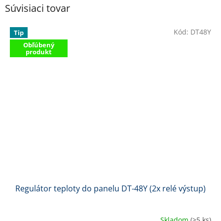
Súvisiaci tovar
Kód:
DT48Y
Tip
Obľúbený
produkt
Regulátor teploty do panelu DT-48Y (2x relé výstup)
Skladom
(>5 ks)