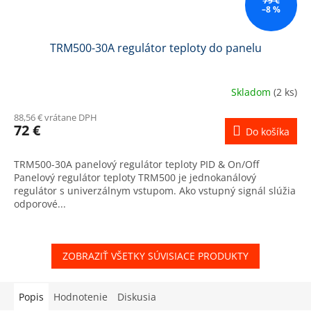
79 €
–8 %
TRM500-30A regulátor teploty do panelu
Skladom
(2 ks)
88,56 € vrátane DPH
72 €
Do košíka
TRM500-30A panelový regulátor teploty PID & On/Off
Panelový regulátor teploty TRM500 je jednokanálový
regulátor s univerzálnym vstupom. Ako vstupný signál slúžia
odporové...
ZOBRAZIŤ VŠETKY SÚVISIACE PRODUKTY
Popis
Hodnotenie
Diskusia