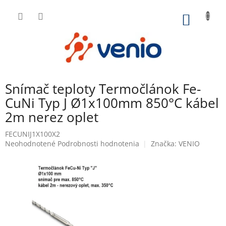
Prejsť
na
NÁKU
obsah
KOŠÍK
Snímač teploty Termočlánok Fe-
CuNi Typ J Ø1x100mm 850°C kábel
2m nerez oplet
FECUNIJ1X100X2
Priemerné
Neohodnotené
Podrobnosti hodnotenia
Značka:
VENIO
hodnotenie
produktu
je
0,0
z
5
hviezdičiek.