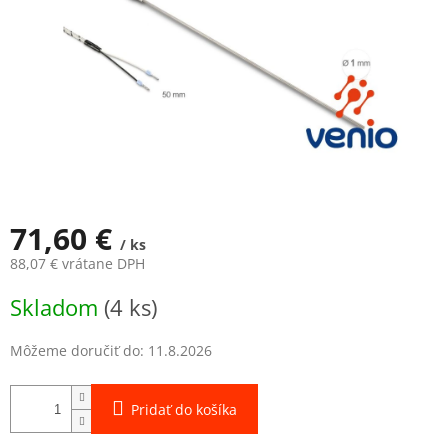
71,60 €
/ ks
88,07 € vrátane DPH
Jednotková
Skladom
(4 ks)
cena:
Môžeme doručiť do:
11.8.2026
Pridať do košíka