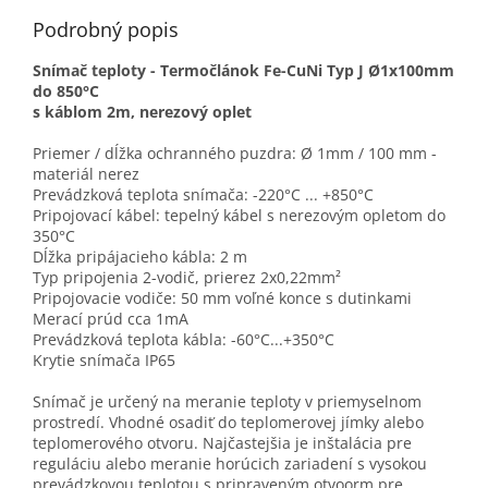
Podrobný popis
Snímač teploty - Termočlánok Fe-CuNi Typ J Ø1x100mm
do 850°C
s káblom 2m, nerezový oplet
Priemer / dĺžka ochranného puzdra: Ø 1mm / 100 mm -
materiál nerez
Prevádzková teplota snímača: -220°C ... +850°C
Pripojovací kábel: tepelný kábel s nerezovým opletom do
350°C
Dĺžka pripájacieho kábla: 2 m
Typ pripojenia 2-vodič, prierez 2x0,22mm²
Pripojovacie vodiče: 50 mm voľné konce s dutinkami
Merací prúd cca 1mA
Prevádzková teplota kábla: -60°C...+350°C
Krytie snímača IP65
Snímač je určený na meranie teploty v priemyselnom
prostredí. Vhodné osadiť do teplomerovej jímky alebo
teplomerového otvoru. Najčastejšia je inštalácia pre
reguláciu alebo meranie horúcich zariadení s vysokou
prevádzkovou teplotou s pripraveným otvoorm pre