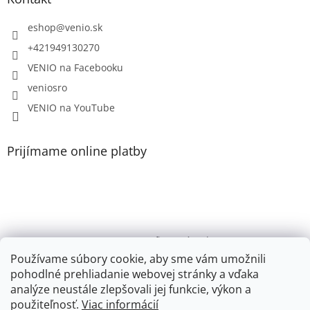
eshop
@
venio.sk
+421949130270
VENIO na Facebooku
veniosro
VENIO na YouTube
Prijímame online platby
VENIO, s.r.o. - firemný web /
Videonávody YouTube k PR200, PR100, PR110, PR102
Používame súbory cookie, aby sme vám umožnili
pohodlné prehliadanie webovej stránky a vďaka
Youtube VENIO
analýze neustále zlepšovali jej funkcie, výkon a
použiteľnosť.
Viac informácií