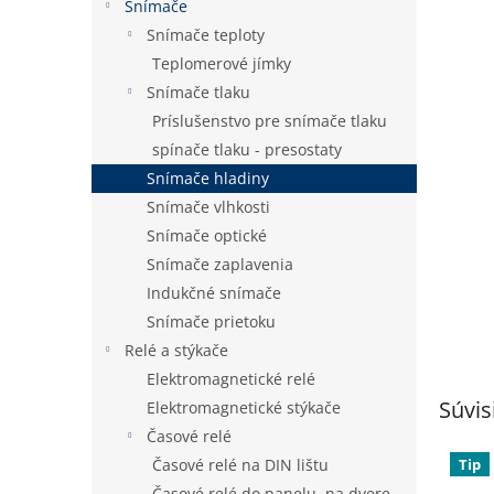
Snímače
Snímače teploty
Teplomerové jímky
Snímače tlaku
Príslušenstvo pre snímače tlaku
spínače tlaku - presostaty
Snímače hladiny
Snímače vlhkosti
Snímače optické
Snímače zaplavenia
Indukčné snímače
Snímače prietoku
Relé a stýkače
Elektromagnetické relé
Súvis
Elektromagnetické stýkače
Časové relé
Tip
Časové relé na DIN lištu
Časové relé do panelu, na dvere