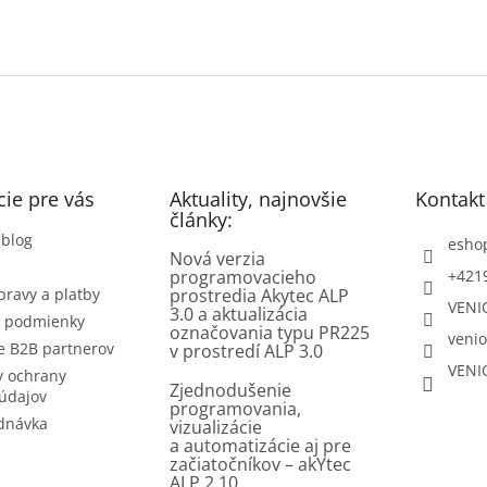
ie pre vás
Aktuality, najnovšie
Kontakt
články:
 blog
esho
Nová verzia
programovacieho
+421
pravy a platby
prostredia Akytec ALP
VENI
3.0 a aktualizácia
 podmienky
označovania typu PR225
venio
e B2B partnerov
v prostredí ALP 3.0
VENI
 ochrany
Zjednodušenie
údajov
programovania,
dnávka
vizualizácie
a automatizácie aj pre
začiatočníkov – akYtec
ALP 2.10