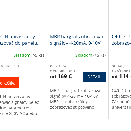
1-N univerzálny
MBR bargraf zobrazovač
C40-D-U 
azovač do panelu,
signálov 4-20mA, 0-10V,
zobrazov
8 mm
červený, 30 LED
96x48 
Skladom
(>5 ks)
Skladom
(>5 ks)
€ vrátane DPH
od 207,87
od 140,22
€ vrátane DPH
€ vrátane 
169 €
114 
od
od
DETAIL
o košíka
MBR-U bargraf zobrazovač
C40-D-U u
signálov 4-20 mA / 0-10V
zobrazova
1-N univerzálny
MBR je univerzálny
Základné 
zovač signálov Selec
zobrazovač stĺpcového
univerzál
dné parametre:
grafu (bargraf dsiplej) pre
265 VAC/V
anie 230V AC alebo
procesné signály4-20 mA
vstup pre
rzálne napájanie (90
alebo 0-10 V, ale aj pre aj...
(rozsah - 
0 VAC/VDC)
popis)...
rzálny vstup pre