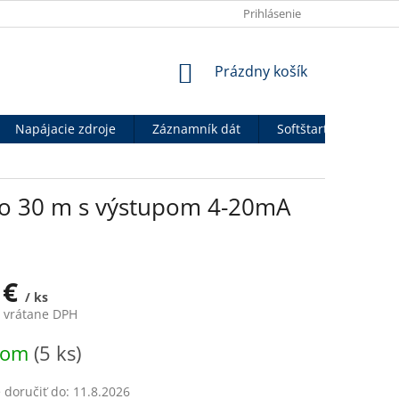
OBCHODNÉ PODMIENKY
VÝHODY PRE B2B PARTNEROV
Prihlásenie
P
NÁKUPNÝ
Prázdny košík
KOŠÍK
Napájacie zdroje
Záznamník dát
Softštartéry
An
do 30 m s výstupom 4-20mA
 €
/ ks
€ vrátane DPH
ová
dom
(5 ks)
doručiť do:
11.8.2026