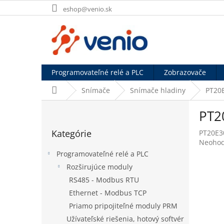
Prejsť
eshop@venio.sk
na
obsah
Programovateľné relé a PLC
Zobrazovače
Domov
Snímače
Snímače hladiny
PT20E
B
PT2
o
Preskočiť
č
Kategórie
PT20E3
kategórie
n
Prieme
Neohod
ý
hodnot
Programovateľné relé a PLC
p
produk
Rozširujúce moduly
a
je
RS485 - Modbus RTU
0,0
n
z
e
Ethernet - Modbus TCP
5
l
Priamo pripojiteľné moduly PRM
hviezdi
Užívateľské riešenia, hotový softvér