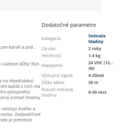
signálu v 10-tich...
Dodatočné parametre
Snímače
Kategória
:
hladiny
acom kanáli a pod.,
Záruka
:
2 roky
Hmotnosť
:
1.4 kg
24 VDC (12…
 s káblom dĺžky 35m
Napájanie
:
36)
Výstupný signál
:
4-20mA
0V na objednávku)
Dĺžka kábla
:
35 m
ičom každá z nich má
Rozsah meranej
ivého výstupného
0-30 mvs
hladiny
:
norný snímač hladiny
zaisťujú kvalitu a
tnosťou. Dvojvodičové
 kde je potrebné