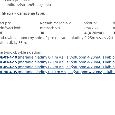
stabilita výstupného signálu
ifikácia – označenie typu:
lad pre
Rozsah merania v
výstup:
d
dnávací kód:
metroch v.s.
(mA / V)
0E-
30 -
4 (4-20mA) -
3
lad uvádza: ponorný snímač pre meranie hladiny 0-25m v.s., s vý
blom dĺžky 35m.
é typy, obvykle skladom:
0E-01-4-10
(meranie hladiny 0-1 m v.s., s výstupom 4-20mA, s kábl
E-03-4-15
(meranie hladiny 0-3 m v.s., s výstupom 4-20mA, s kábl
0E-05-4-15
(meranie hladiny 0-5 m v.s., s výstupom 4-20mA, s kábl
0E-10-4-35
(meranie hladiny 0-10 m v.s., s výstupom 4-20mA, s káb