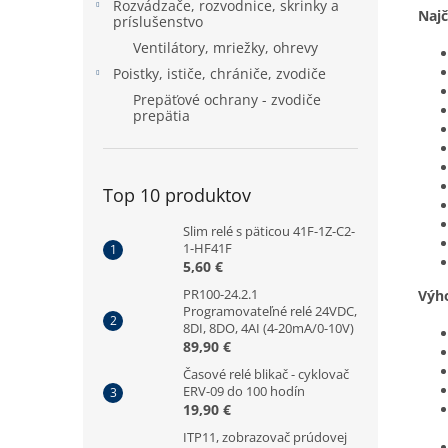
Rozvádzače, rozvodnice, skrinky a
Najč
príslušenstvo
Ventilátory, mriežky, ohrevy
Poistky, ističe, chrániče, zvodiče
Prepäťové ochrany - zvodiče
prepätia
Top 10 produktov
Slim relé s päticou 41F-1Z-C2-
1-HF41F
5,60 €
PR100-24.2.1
Výh
Programovateľné relé 24VDC,
8DI, 8DO, 4AI (4-20mA/0-10V)
89,90 €
Časové relé blikač - cyklovač
ERV-09 do 100 hodín
19,90 €
ITP11, zobrazovač prúdovej