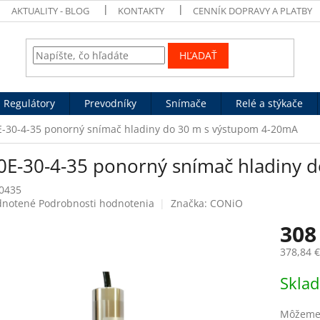
AKTUALITY - BLOG
KONTAKTY
CENNÍK DOPRAVY A PLATBY
HĽADAŤ
Regulátory
Prevodníky
Snímače
Relé a stýkače
-30-4-35 ponorný snímač hladiny do 30 m s výstupom 4-20mA
0E-30-4-35 ponorný snímač hladiny 
0435
rné
notené
Podrobnosti hodnotenia
Značka:
CONiO
enie
308
tu
378,84 
Jednotk
Skla
cena:
čiek.
Môžeme 