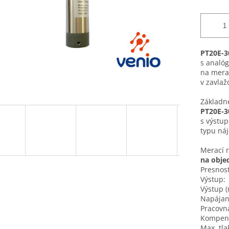
PT20E-3
s analó
na meran
v zavlaž
Základn
PT20E-3
s výstu
typu náj
Merací 
na obje
Presnosť
Výstup:
Výstup (
Napájan
Pracovná
Kompenz
Max. tla