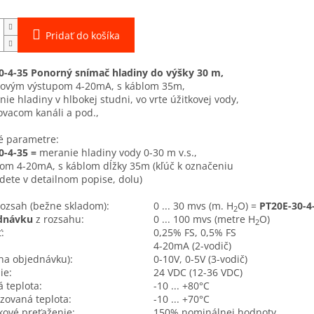
Pridať do košíka
0-4-35 Ponorný snímač hladiny do výšky 30 m,
govým výstupom 4-20mA, s káblom 35m,
ie hladiny v hlbokej studni, vo vrte úžitkovej vody,
ovacom kanáli a pod.,
é parametre:
0-4-35 =
meranie hladiny vody 0-30 m v.s.,
pom 4-20mA, s káblom dĺžky 35m (kľúč k označeniu
dete v detailnom popise, dolu)
rozsah (bežne skladom):
0 ... 30 mvs (m. H
O) =
PT20E-30-4
2
dnávku
z rozsahu:
0 ... 100 mvs (metre H
O)
2
:
0,25% FS, 0,5% FS
4-20mA (2-vodič)
na objednávku):
0-10V, 0-5V (3-vodič)
ie:
24 VDC (12-36 VDC)
 teplota:
-10 ... +80°C
ovaná teplota:
-10 ... +70°C
kové preťaženie:
150% nominálnej hodnoty