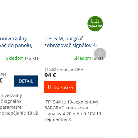
Z
ZADARMO
A
D
univerzálny
ITP15-M, bargraf
A
ač do panelu,
zobrazovač signálov 4-
R
Ďalší
mm
20mA, 0-10V,
produkt
M
Skladom
(>5 ks)
Skladom
(5 ks)
červený/zelený/žltý
O
115,62 € vrátane DPH
94 €
DPH
€
DETAIL
Do košíka
niverzálny
č signálov
ITP15-M je 10-segmentový
parametre:
BARGRAF, zobrazovač
ne napájanie 18 až
signálov 4-20 mA / 0-10V 10-
DC univerzálny
segmentný 3-
 meraný signál
farebný červený/zelený/
viď detailný
źltý LED displej pre
zobrazovanie úrovne