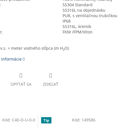
:
SS304 štandard
SS316L na objednávku
PUR, s ventilačnou trubičkou
IP68
SS316L, kremík
e:
FKM /FPM/Viton
v.s. = meter vodného stĺpca (m H
O)
2
 informácie
OPÝTAŤ SA
ZDIEĽAŤ
Kód:
C40-D-U-0-0
Kód:
149586
Tip