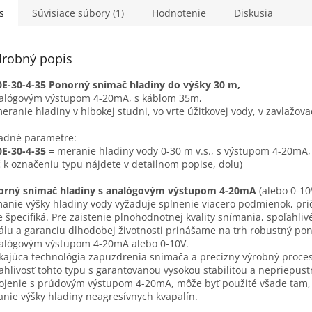
 signál z...
s
Súvisiace súbory (1)
Hodnotenie
Diskusia
robný popis
E-30-4-35 Ponorný snímač hladiny do výšky 30 m,
alógovým výstupom 4-20mA, s káblom 35m,
eranie hladiny v hlbokej studni, vo vrte úžitkovej vody, v zavlažov
ladné parametre:
E-30-4-35 =
meranie hladiny vody 0-30 m v.s., s výstupom 4-20mA,
č k označeniu typu nájdete v detailnom popise, dolu)
orný snímač hladiny s analógovým výstupom 4-20mA
(alebo 0-1
anie výšky hladiny vody vyžaduje splnenie viacero podmienok, pr
e špecifiká. Pre zaistenie plnohodnotnej kvality snímania, spoľahl
álu a garanciu dlhodobej životnosti prinášame na trh robustný po
alógovým výstupom 4-20mA alebo 0-10V.
kajúca technológia zapuzdrenia snímača a precízny výrobný proces 
ahlivosť tohto typu s garantovanou vysokou stabilitou a nepriepus
ojenie s prúdovým výstupom 4-20mA, môže byť použité všade tam,
nie výšky hladiny neagresívnych kvapalín.