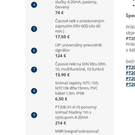
slučky 4-20mA, pasívny,
červený
74 €
Špec
Časové relé s oneskoreným
zapnutím ERV-60D (do 60
Prík
min.)
obje
17,50 €
PT2
Prík
I3P univerzálny prevodník
s ká
signálov
124 €
bežn
Časové relé na DIN lištu ERX-
PT2
10, multifunkčné, 10 funkcií
PT20
13,90 €
PT2
Snímač teploty NTC-105,
PT2
NTC10k Ø5x15mm, PVC
kábel 1,5m, IP68
6,50 €
PT20E-01-4-10 ponorný
snímač hladiny 1m s
výstupom 4-20mA
214 €
MBR bargraf zobrazovač