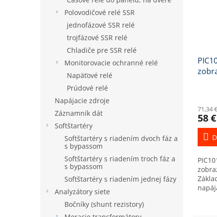
Polovodičové relé SSR
jednofázové SSR relé
trojfázové SSR relé
Chladiče pre SSR relé
PIC10
Monitorovacie ochranné relé
zobr
Napäťové relé
96x4
Prúdové relé
Napájacie zdroje
71,34 
Záznamník dát
58 €
Softštartéry
D
Softštartéry s riadením dvoch fáz a
s bypassom
Softštartéry s riadením troch fáz a
PIC10
s bypassom
zobra
Zákla
Softštartéry s riadením jednej fázy
napáj
Analyzátory siete
unive
Bočníky (shunt rezistory)
až 27
unive
Meracie transformátory