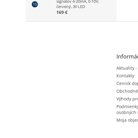
signálov 4-20mA, 0-10V,
červený, 30 LED
169 €
Z
á
p
ä
t
Informác
i
e
Aktuality -
Kontakty
Cenník do
Obchodné
Výhody pr
Podmienky
osobných 
Moja obje