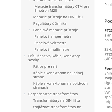
meraný
Popi
Meracie transformátory CTM pre
Emotron M20
Meracie prístroje na DIN lištu
Pod
Regulátory účinníka
Panelové meracie prístroje
PT20
s an
Panelové ampérmetre
na m
Panelové voltmetre
Panelové multimetre
Zák
PT20
Príslušenstvo, káble, konektory,
(kľú
svorky
Pätice pre relé
Pon
Káble s konektorom na jednej
Sním
strane
svoj
sign
Káble s konektorom na obidvoch
stranách
s an
Vyni
Bezpečnostné transformátory
spoľ
Transformátory na DIN lištu
prip
mera
trojfázové transformátory nn