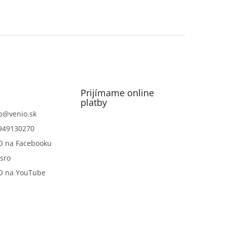
Prijímame online
platby
p
@
venio.sk
949130270
O na Facebooku
sro
O na YouTube