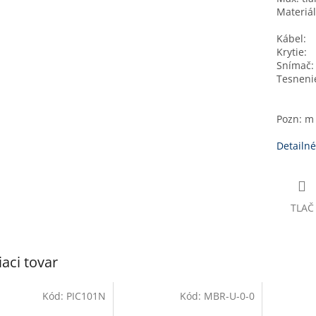
Materiál
Kábel:
Krytie:
Snímač:
Tesneni
Pozn: m 
Detailné
TLAČ
iaci tovar
Kód:
PIC101N
Kód:
MBR-U-0-0