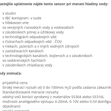
astejšie uplatnenie nájde tento senzor pri meraní hladiny vody:
v studni
v IBC kontajneri, v sude
v hĺbkovom vrte
vo verejných rozvodoch vody a vodovodoch
v zásobníkoch pitnej a úžitkovej vody
v technológiách odpadových vôd
v čistiarňach odpadových vôd - ČOV
v riekach, jazerách a v iných vodných zdrojoch
v zavlažovacích kanáloch
v technologických kanáloch, bojleroch a v zásobníkoch
vo vodárenských šachtách
v zásobníkoch chladiacej vody
ody snímača:
prijateľná cena
široký merací rozsah od 0 do 100mvs H
O podľa zadania zákazník
2
štandardizované meracie rozsahy
odolný voči korózii vyrobený z materiálov SS304 alebo SS316L
možnosti analógového výstupu 4-20mA, 0-10V alebo 0-5V (konfigu
objednaní)
vysoká presnosť